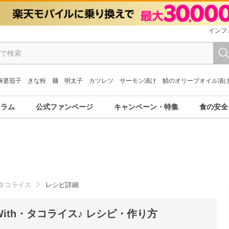
インフ
麻婆茄子
きな粉
麺
明太子
カツレツ
サーモン漬け
鯖のオリーブオイル漬
コラム
公式ファンページ
キャンペーン・特集
食の安全
タコライス
レシピ詳細
th・タコライス♪ レシピ・作り方