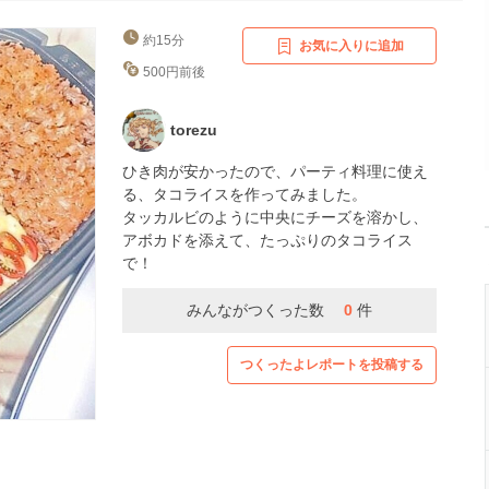
約15分
お気に入りに追加
500円前後
torezu
ひき肉が安かったので、パーティ料理に使え
る、タコライスを作ってみました。
タッカルビのように中央にチーズを溶かし、
アボカドを添えて、たっぷりのタコライス
で！
みんながつくった数
0
件
つくったよレポートを投稿する