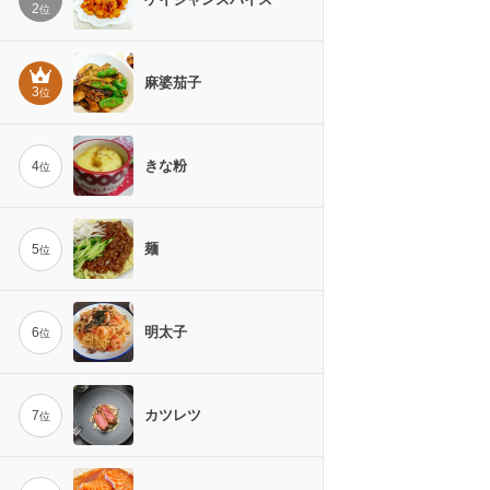
2
位
麻婆茄子
3
位
きな粉
4
位
麺
5
位
明太子
6
位
カツレツ
7
位