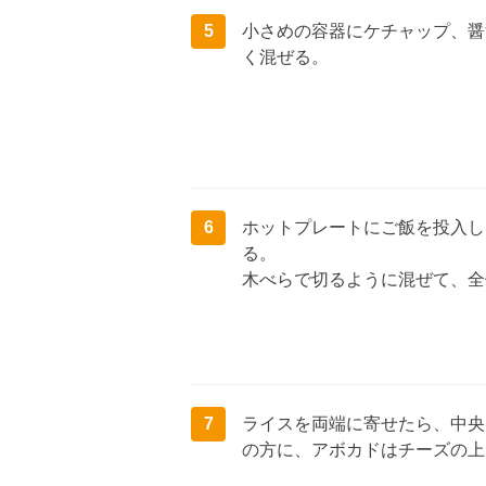
5
小さめの容器にケチャップ、醤
く混ぜる。
6
ホットプレートにご飯を投入し
る。
木べらで切るように混ぜて、全
7
ライスを両端に寄せたら、中央
の方に、アボカドはチーズの上