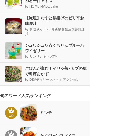
ぷる一口アイス
by HOME MADE cake
【減塩】なすと絹揚げのピリ辛お
味噌汁
by 食改さん from 青森県食生活改善推進
員
シュワシュワ☆くもりんブルーハ
ワイゼリー♪
by サンサンキッズTV
ごはんが進む！イワシ缶×カブの葉
で即席おかず
by DSAデイリーストックアクション
旬のワード人気ランキング
ミンチ
1
位
ケイジャンスパイス