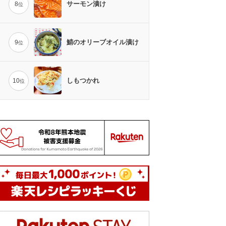
サーモン漬け
8
位
鯖のオリーブオイル漬け
9
位
しもつかれ
10
位