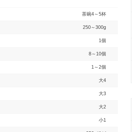
茶碗4～5杯
250～300g
1個
8～10個
1～2個
大4
大3
大2
小1