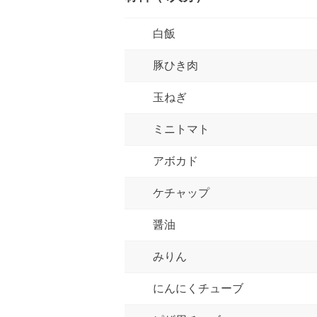
白飯
豚ひき肉
玉ねぎ
ミニトマト
アボカド
ケチャップ
醤油
みりん
にんにくチューブ