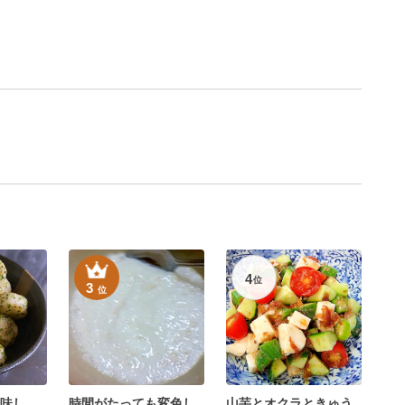
4
位
3
位
味し
時間がたっても変色し
山芋とオクラときゅう