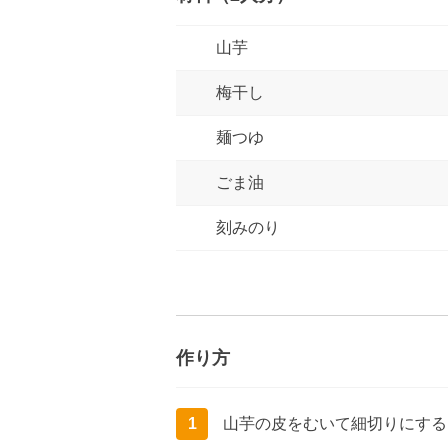
山芋
梅干し
麺つゆ
ごま油
刻みのり
作り方
1
山芋の皮をむいて細切りにする