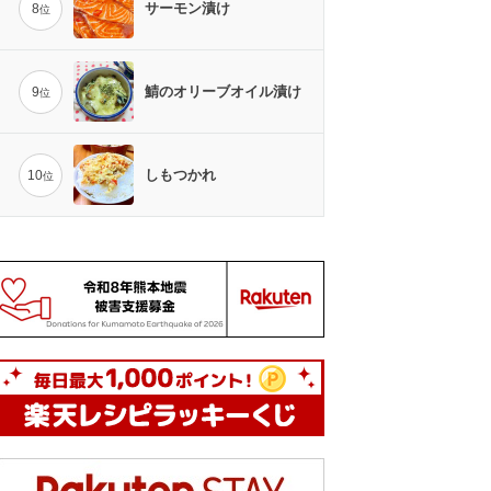
サーモン漬け
8
位
鯖のオリーブオイル漬け
9
位
しもつかれ
10
位