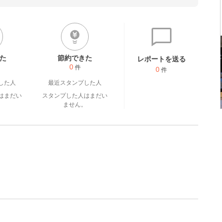
た
節約できた
レポートを送る
0
件
0
件
した人
最近スタンプした人
はまだい
スタンプした人はまだい
。
ません。