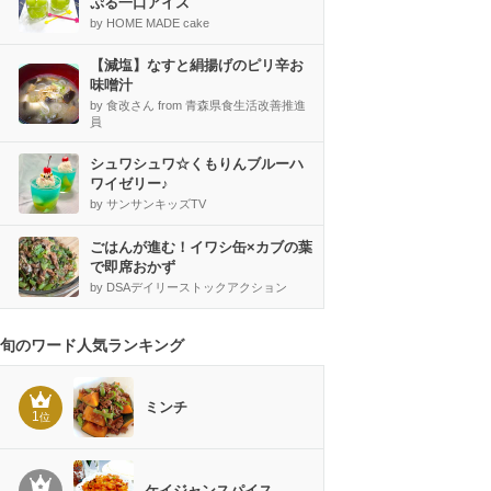
ぷる一口アイス
by HOME MADE cake
【減塩】なすと絹揚げのピリ辛お
味噌汁
by 食改さん from 青森県食生活改善推進
員
シュワシュワ☆くもりんブルーハ
ワイゼリー♪
by サンサンキッズTV
ごはんが進む！イワシ缶×カブの葉
で即席おかず
by DSAデイリーストックアクション
旬のワード人気ランキング
ミンチ
1
位
ケイジャンスパイス