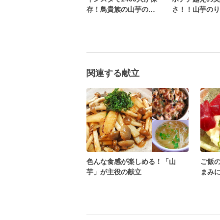
存！鳥貴族の山芋の鉄
さ！！山芋のり
板焼き
タ〜
関連する献立
色んな食感が楽しめる！「山
ご飯
芋」が主役の献立
まみ
献立