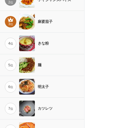
2
位
麻婆茄子
3
位
きな粉
4
位
麺
5
位
明太子
6
位
カツレツ
7
位