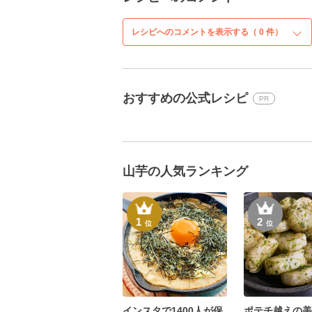
レシピへのコメントを表示する（
0
件）
おすすめの公式レシピ
PR
山芋の人気ランキング
1
2
位
位
インスタで1400人が保
ポテチ越えの美