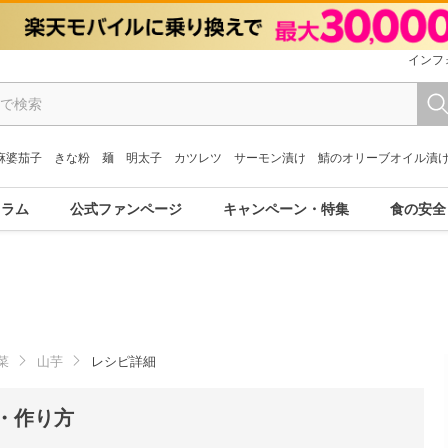
インフ
麻婆茄子
きな粉
麺
明太子
カツレツ
サーモン漬け
鯖のオリーブオイル漬
コラム
公式ファンページ
キャンペーン・特集
食の安全
菜
山芋
レシピ詳細
・作り方