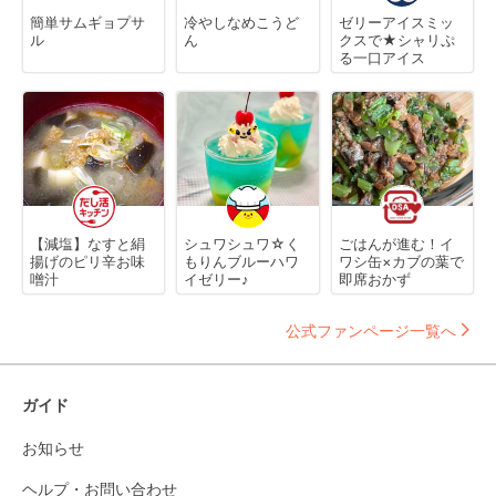
簡単サムギョプサ
冷やしなめこうど
ゼリーアイスミッ
ル
ん
クスで★シャリぷ
る一口アイス
【減塩】なすと絹
シュワシュワ☆く
ごはんが進む！イ
揚げのピリ辛お味
もりんブルーハワ
ワシ缶×カブの葉で
噌汁
イゼリー♪
即席おかず
公式ファンページ一覧へ
ガイド
お知らせ
ヘルプ・お問い合わせ