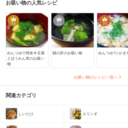
お吸い物の人気レシピ
1
2
3
位
位
位
めんつゆで簡単☆豆腐
鰻の肝のお吸い物
めんつゆで♪かき
とほうれん草のお吸い
物
お吸い物のレシピ一覧へ
関連カテゴリ
しいたけ
エリンギ