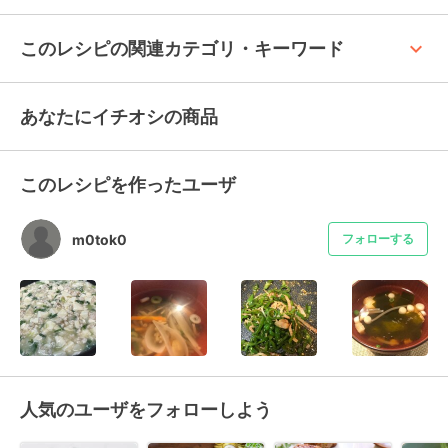
keyboard_arrow_up
このレシピの関連カテゴリ・キーワード
あなたにイチオシの商品
このレシピを作ったユーザ
m0tok0
フォローする
人気のユーザをフォローしよう