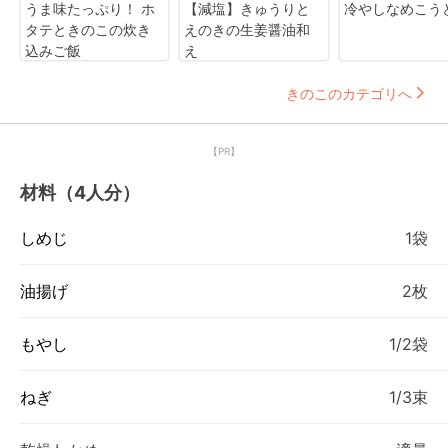
うま味たっぷり！ ホ
【減塩】きゅうりと
冷やしなめこう
タテときのこの炊き
えのきの生姜醤油和
込みご飯
え
きのこのカテゴリへ
【PR】
材料（4人分）
しめじ
1袋
油揚げ
2枚
もやし
1/2袋
ねぎ
1/3束