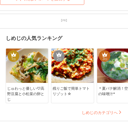
【PR】
しめじの人気ランキング
1
2
3
位
位
位
じゅわっと優しい♡高
残りご飯で簡単トマト
＊夏バテ解消！空
野豆腐と小松菜の卵と
リゾット☆
の味噌汁*
じ
しめじのカテゴリへ