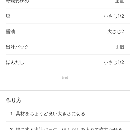
乾燥わかめ
適量
塩
小さじ1/2
醤油
大さじ2
出汁パック
１個
ほんだし
小さじ1/2
【PR】
作り方
1
具材をちょうど良い大きさに切る
2
鍋に水と出汁パック、ほんだしを入れて煮立たせる