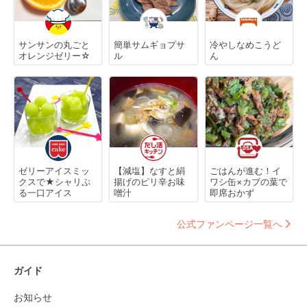
サンサンの丸ごと
簡単サムギョプサ
冷やしなめこうど
オレンジゼリー☆
ル
ん
ゼリーアイスミッ
【減塩】なすと絹
ごはんが進む！イ
クスで★シャリぷ
揚げのピリ辛お味
ワシ缶×カブの葉で
る一口アイス
噌汁
即席おかず
公式ファンページ一覧へ
ガイド
お知らせ