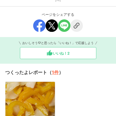
【PR】
ページをシェアする
おいしそう♡と思ったら「いいね！」で応援しよう
いいね！
2
つくったよレポート（
1
件
）