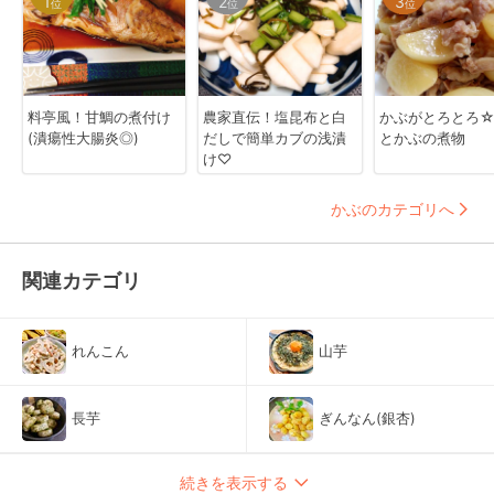
1
2
3
位
位
位
料亭風！甘鯛の煮付け
農家直伝！塩昆布と白
かぶがとろとろ
(潰瘍性大腸炎◎)
だしで簡単カブの浅漬
とかぶの煮物
け♡
かぶのカテゴリへ
関連カテゴリ
れんこん
山芋
長芋
ぎんなん(銀杏)
続きを表示する