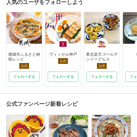
人気のユーザをフォローしよう
都城市ふるさと納
ヴィッセル神戸
東北楽天ゴールデ
税レシピ
ンイーグルス
公式
公式
公式
フォローする
フォローする
フォローする
フォ
公式ファンページ新着レシピ