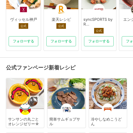
ヴィッセル神戸
楽天レシピ
syncSPORTS by
エン
R...
公式
公式
公式
フォローする
フォローする
フォローする
フォ
公式ファンページ新着レシピ
サンサンの丸ごと
簡単サムギョプサ
冷やしなめこうど
オレンジゼリー☆
ル
ん