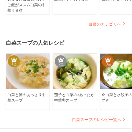
ご飯がススム白菜の中
華うま煮
白菜のカテゴリへ
白菜スープの人気レシピ
1
2
3
位
位
位
白菜と卵のあっさり中
茄子と白菜の♪あったか
☆白菜と水餃子
華スープ
中華卵スープ
プ☆
白菜スープのレシピ一覧へ