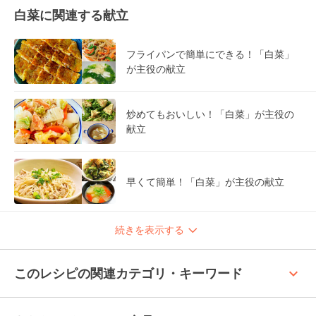
白菜に関連する献立
フライパンで簡単にできる！「白菜」
が主役の献立
炒めてもおいしい！「白菜」が主役の
献立
早くて簡単！「白菜」が主役の献立
続きを表示する
keyboard_arrow_up
このレシピの関連カテゴリ・キーワード