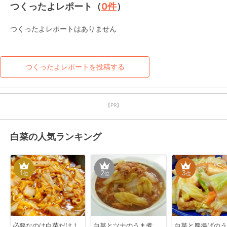
つくったよレポート（
0
件
）
つくったよレポートはありません
つくったよレポートを投稿する
【PR】
白菜の人気ランキング
1
2
3
位
位
位
必要なのは白菜だけ！
白菜とツナのうま煮
白菜と厚揚げのう