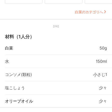
白菜のカテゴリへ
【PR】
材料（1人分）
白菜
50g
水
150ml
コンソメ(顆粒)
小さじ1
塩こしょう
少々
オリーブオイル
少々