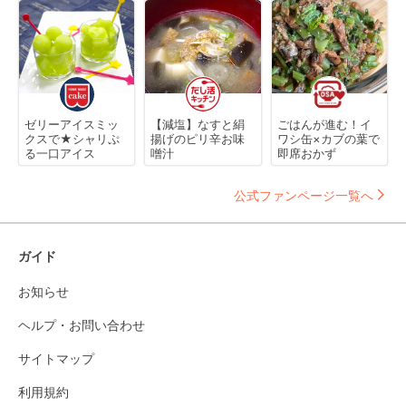
ゼリーアイスミッ
【減塩】なすと絹
ごはんが進む！イ
クスで★シャリぷ
揚げのピリ辛お味
ワシ缶×カブの葉で
る一口アイス
噌汁
即席おかず
公式ファンページ一覧へ
ガイド
お知らせ
ヘルプ・お問い合わせ
サイトマップ
利用規約