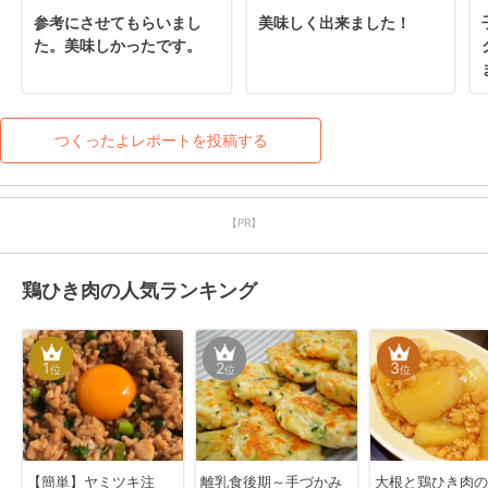
参考にさせてもらいまし
美味しく出来ました！
た。美味しかったです。
つくったよレポートを投稿する
【PR】
鶏ひき肉の人気ランキング
1
2
3
位
位
位
【簡単】ヤミツキ注
離乳食後期～手づかみ
大根と鶏ひき肉の