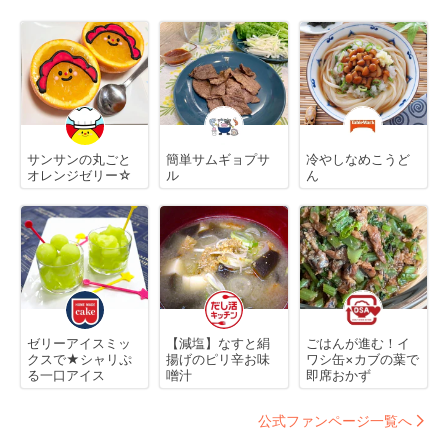
サンサンの丸ごと
簡単サムギョプサ
冷やしなめこうど
オレンジゼリー☆
ル
ん
ゼリーアイスミッ
【減塩】なすと絹
ごはんが進む！イ
クスで★シャリぷ
揚げのピリ辛お味
ワシ缶×カブの葉で
る一口アイス
噌汁
即席おかず
公式ファンページ一覧へ