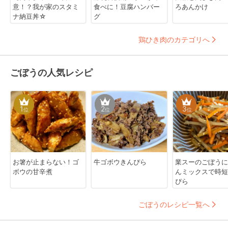
意！？我が家のスタミ
食べに！豆腐ハンバー
ろあんかけ
ナ納豆丼☆
グ
鶏ひき肉のカテゴリへ
ごぼうの人気レシピ
1
2
3
位
位
位
お箸が止まらない！ゴ
牛ゴボウきんぴら
業スーのごぼうに
ボウの甘辛煮
んミックスで時短
ぴら
ごぼうのレシピ一覧へ