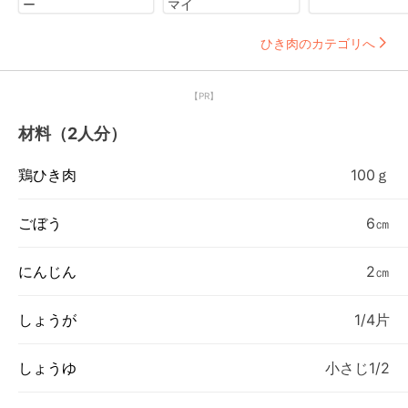
ー
マイ
ひき肉のカテゴリへ
【PR】
材料（2人分）
鶏ひき肉
100ｇ
ごぼう
6㎝
にんじん
2㎝
しょうが
1/4片
しょうゆ
小さじ1/2