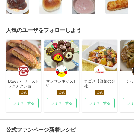
人気のユーザをフォローしよう
DSAデイリースト
サンサンキッズT
カゴメ【野菜の会
くっ
ックアクショ...
V
社】
公式
公式
公式
フォローする
フォローする
フォローする
フォ
公式ファンページ新着レシピ