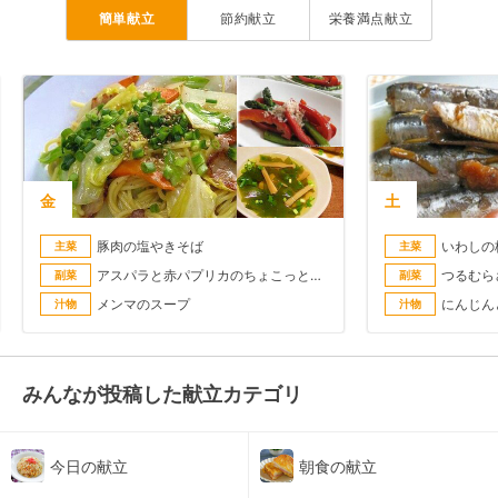
簡単献立
節約献立
栄養満点献立
金
土
豚肉の塩やきそば
いわしの
主菜
主菜
アスパラと赤パプリカのちょこっとおかず
つるむら
副菜
副菜
メンマのスープ
汁物
汁物
みんなが投稿した献立カテゴリ
今日の献立
朝食の献立