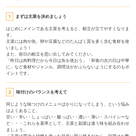
まずは主菜を決めましょう
1
はじめにメインである主菜を考えると、献立が立てやすくなりま
す。
主菜には肉や魚、卵や豆腐などのたんぱく質を多く含む食材を使
いましょう！
また、前日の献立を思い出してみてください。
「昨日は肉料理だから今日は魚を使おう」「和食の次の日は中華
に」など食材やジャンル、調理法がかぶらないようにするのもポ
イントです。
味付けのバランスを考えて
2
同じような味つけのメニューばかりになってしまう、という悩み
はよくあること。
甘い・辛い・しょっぱい・酸っぱい・濃い・薄い・スパイシーな
ど・・・これらを基準として、主菜と副菜は違う味を組み合わせ
ましょう。
「主菜は醤油と砂糖を使った甘辛い照り焼きだから、副菜はお酢