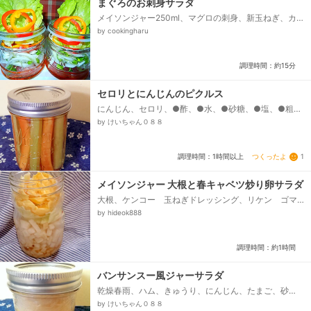
まぐろのお刺身サラダ
メイソンジャー250ml、マグロの刺身、新玉ねぎ、カ
ラーピーマン 赤、カラーピーマン 黄、かいわれ大
by cookingharu
根、レタス、わさびドレッシング...
調理時間：約15分
セロリとにんじんのピクルス
にんじん、セロリ、●酢、●水、●砂糖、●塩、●粗挽
き黒こしょう、にんにく、唐辛子
by けいちゃん０８８
つくったよ
1
調理時間：1時間以上
メイソンジャー 大根と春キャベツ炒り卵サラダ
大根、ケンコー 玉ねぎドレッシング、リケン ゴマ
ねぎ塩ドレッシング、春キャベツ（手で食べやすくち
by hideok888
ぎって入れる、A 溶き卵、A マヨネーズ、A 味の
素 昆布だしの素 顆粒...
調理時間：約1時間
バンサンスー風ジャーサラダ
乾燥春雨、ハム、きゅうり、にんじん、たまご、砂
糖、●酢、●砂糖、●しょうゆ、●ごま油、サラダ油
by けいちゃん０８８