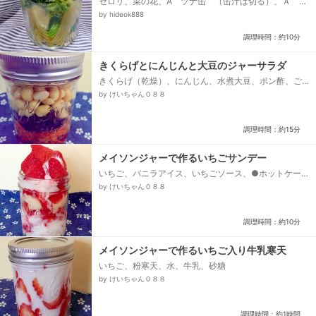
セロリ、菜の花、A ツナ缶 （缶汁は切る）、Ａ マ
ヨネーズ、Ａ 塩コショウ、Ａ 三温糖
by hideok888
調理時間：約10分
きくらげとにんじんと大豆のジャーサラダ
きくらげ（乾燥）、にんじん、水煮大豆、ポン酢、ご
ま油、レモン汁
by けいちゃん０８８
調理時間：約15分
メイソンジャーで作るいちごサンデー
いちご、バニラアイス、いちごソース、●ホットケー
キミックス、●牛乳、●サラダ油、●砂糖
by けいちゃん０８８
調理時間：約10分
メイソンジャーで作るいちご入り牛乳寒天
いちご、粉寒天、水、牛乳、砂糖
by けいちゃん０８８
調理時間：約1時間