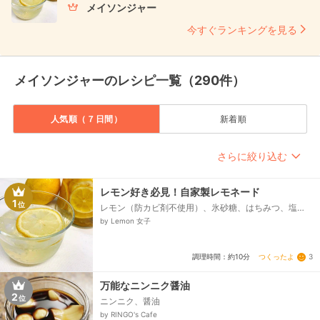
メイソンジャー
今すぐランキングを見る
メイソンジャーのレシピ一覧（290件）
人気順（７日間）
新着順
さらに絞り込む
レモン好き必見！自家製レモネード
1
位
レモン（防カビ剤不使用）、氷砂糖、はちみつ、塩
（揉み洗い用）
by Lemon 女子
つくったよ
3
調理時間：約10分
万能なニンニク醤油
2
位
ニンニク、醤油
by RINGO's Cafe