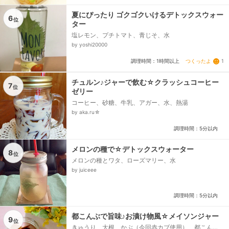
夏にぴったり ゴクゴクいけるデトックスウォー
6
位
ター
塩レモン、プチトマト、青じそ、水
by yoshi20000
つくったよ
1
調理時間：1時間以上
チュルン♪ジャーで飲む☆クラッシュコーヒー
7
位
ゼリー
コーヒー、砂糖、牛乳、アガー、水、熱湯
by aka.ru☆
調理時間：5分以内
メロンの種で☆デトックスウォーター
8
位
メロンの種とワタ、ローズマリー、水
by juiceee
調理時間：5分以内
都こんぶで旨味♪お漬け物風☆メイソンジャー
9
位
きゅうり、大根、かぶ（今回赤カブ使用）、都こん