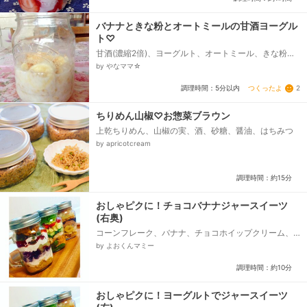
バナナときな粉とオートミールの甘酒ヨーグル
ト♡
甘酒(濃縮2倍)、ヨーグルト、オートミール、きな粉、
バナナ
by やなママ☆
つくったよ
2
調理時間：5分以内
ちりめん山椒♡お惣菜ブラウン
上乾ちりめん、山椒の実、酒、砂糖、醤油、はちみつ
by apricotcream
調理時間：約15分
おしゃピクに！チョコバナナジャースイーツ
(右奥)
コーンフレーク、バナナ、チョコホイップクリーム、
チョコレートソース、りんご
by よおくんマミー
調理時間：約10分
おしゃピクに！ヨーグルトでジャースイーツ