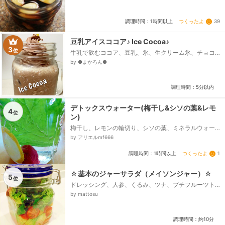
つくったよ
39
調理時間：1時間以上
豆乳アイスココア♪ Ice Cocoa♪
3
位
牛乳で飲むココア、豆乳、氷、生クリーム氷、チョコ
レートソース、ホイップクリーム
by ●まかろん●
調理時間：5分以内
デトックスウォーター(梅干し&シソの葉&レモ
4
位
ン)
梅干し、レモンの輪切り、シソの葉、ミネラルウォー
ター又は炭酸水、お好みではちみつ
by アリエルmf666
つくったよ
1
調理時間：1時間以上
☆基本のジャーサラダ（メイソンジャー）☆
5
位
ドレッシング、人参、くるみ、ツナ、プチフルーツト
マト、アボカド、ベビーリーフ、サニーレタス
by mattosu
調理時間：約10分