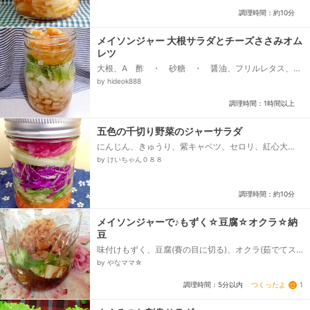
調理時間：約10分
メイソンジャー 大根サラダとチーズささみオム
レツ
大根、A 酢 ・ 砂糖 ・ 醤油、フリルレタス、
B 溶き卵、B 味の素 昆布だしの素 顆粒、B マ
by hideok888
ヨネーズ、スライスチーズ （とろけないタイプ、鶏
のささみ （下茹で済みほぐしたもの、塩コショウ...
調理時間：1時間以上
五色の千切り野菜のジャーサラダ
にんじん、きゅうり、紫キャベツ、セロリ、紅心大
根、●りんご酢、●オリーブ油、●レモン汁、●塩、●
by けいちゃん０８８
粗挽き黒こしょう...
調理時間：約10分
メイソンジャーで♪もずく☆豆腐☆オクラ☆納
豆
味付けもずく、豆腐(賽の目に切る)、オクラ(茹でてス
ライスする)、納豆(添付のタレを混ぜる)、鰹節
by やなママ☆
つくったよ
1
調理時間：5分以内