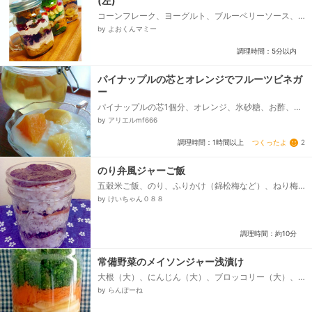
(左)
コーンフレーク、ヨーグルト、ブルーベリーソース、
白桃缶、ホイップクリーム、ストロベリーソース、皮
by よおくんマミー
ごと食べられるぶどう...
調理時間：5分以内
パイナップルの芯とオレンジでフルーツビネガ
ー
パイナップルの芯1個分、オレンジ、氷砂糖、お酢、★
ビネガーを使ったヨーグルトデザート、プレーンヨー
by アリエルmf666
グルト、2週間経ったフルーツビネガー、漬かったオレ
ンジとパイン...
つくったよ
2
調理時間：1時間以上
のり弁風ジャーご飯
五穀米ご飯、のり、ふりかけ（錦松梅など）、ねり梅
（チューブ）、かつおぶし、だししょうゆ
by けいちゃん０８８
調理時間：約10分
常備野菜のメイソンジャー浅漬け
大根（大）、にんじん（大）、ブロッコリー（大）、
A) ポン酢（市販）、A) レモン、A) 昆布だし（顆
by らんぽーね
粒）、A) 粗挽きコショウ、A) 砂糖、A) タカの爪...