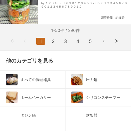
ビーリーフ、スライスアーモンド、塩、胡椒、酢、チ
by １２３４５６７８９０１２３４５６７８９０１２３４５６７８
リパウダー、●ドレッシング●、オリーブオイル、塩、
９０１２３４５６７８９０１２
胡椒、白ワインビネガー、レモン汁...
調理時間：約15分
1-50件 / 290件
1
2
3
4
5
他のカテゴリを見る
すべての調理器具
圧力鍋
ホームベーカリー
シリコンスチーマー
タジン鍋
炊飯器