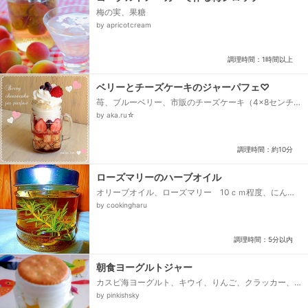
梅の実、果糖
by apricotcream
調理時間：1時間以上
ベリーとチーズケーキのジャーパフェ♡
苺、ブルーベリー、市販のチーズケーキ（4×8センチ
位）、バニラアイス、市販のホイップクリーム、シリ
by aka.ru☆
アル、市販のブルーベリーソース、市販のストロベリ
ーソース、市販のビスケット...
調理時間：約10分
ローズマリーのハーブオイル
オリーブオイル、ローズマリー 10ｃｍ程度、にんに
く、塩、ブラックペッパー
by cookingharu
調理時間：5分以内
朝食ヨーグルトジャー
カスピ海ヨーグルト、キウイ、りんご、クラッカー、
メイソンジャー
by pinkishsky