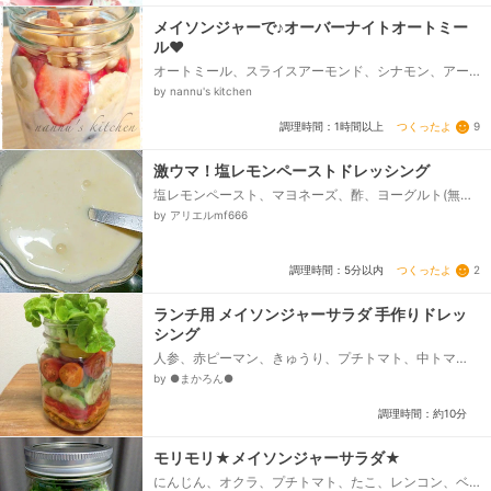
メイソンジャーで♪オーバーナイトオートミー
ル♥
オートミール、スライスアーモンド、シナモン、アー
モンドミルク 又は、ライスミルク、はちみつ、ブル
by nannu's kitchen
ーベリー（冷凍でも可）、＜トッピング用＞、いち
ご、バナナ、ミックスナッツ...
つくったよ
9
調理時間：1時間以上
激ウマ！塩レモンペーストドレッシング
塩レモンペースト、マヨネーズ、酢、ヨーグルト(無
糖)、はちみつ
by アリエルmf666
つくったよ
2
調理時間：5分以内
ランチ用 メイソンジャーサラダ 手作りドレッ
シング
人参、赤ピーマン、きゅうり、プチトマト、中トマ
ト、グリーンオークリーフ、☆オリーブオイル、☆レ
by ●まかろん●
モン汁、☆ホワイトビネガー、☆塩、☆粗挽きコショ
ウ、☆乾燥パセリ、☆乾燥バジル...
調理時間：約10分
モリモリ★メイソンジャーサラダ★
にんじん、オクラ、プチトマト、たこ、レンコン、ベ