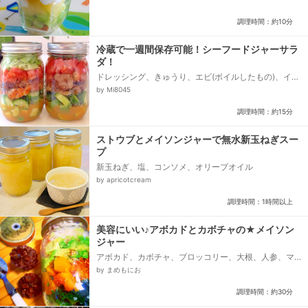
調理時間：約10分
冷蔵で一週間保存可能！シーフードジャーサラ
ダ！
ドレッシング、きゅうり、エビ(ボイルしたもの)、イカ
(ボイルしたもの)、トマト、レタス
by Mi8045
調理時間：約15分
ストウブとメイソンジャーで無水新玉ねぎスー
プ
新玉ねぎ、塩、コンソメ、オリーブオイル
by apricotcream
調理時間：1時間以上
美容にいい♪アボカドとカボチャの★メイソン
ジャー
アボカド、カボチャ、ブロッコリー、大根、人参、マ
ヨネーズ、ポン酢
by まめもにお
調理時間：約30分