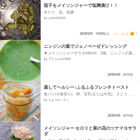
茄子をメイソンジャーで塩麹漬け！！
水ナス、塩、塩麹
by yoshi20000
つくったよ
1
調理時間：1時間以上
ニンジンの葉でジェノベーゼドレッシング
★メイソンジャーサラダ480ml、2個、ニンジンの葉ジ
ェノベーゼソース、お酢、マヨネーズ、はちみつ
by アリエルmf666
調理時間：約15分
蒸してヘルシー♪ふるふるフレンチトースト
食パン(６枚切り)、卵、豆乳(または牛乳)、さとう、バ
ニラエッセンス、ハチミツ
by ちえ'sキッチン
調理時間：約10分
メイソンジャー セロリと菜の花のツナマヨサラ
ダ