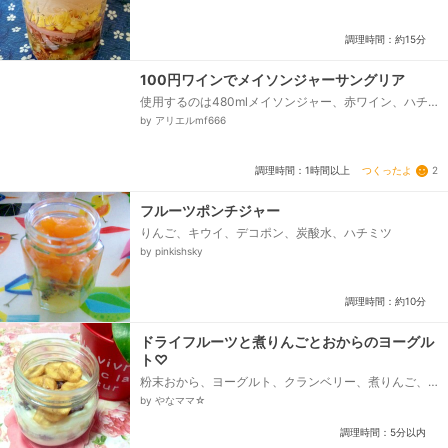
調理時間：約15分
100円ワインでメイソンジャーサングリア
使用するのは480mlメイソンジャー、赤ワイン、ハチ
ミツ、レモン汁、お好きなフルーツ(今回は↓)、グレー
by アリエルmf666
プフルーツ、バナナ、リンゴ、オレンジ...
つくったよ
2
調理時間：1時間以上
フルーツポンチジャー
りんご、キウイ、デコポン、炭酸水、ハチミツ
by pinkishsky
調理時間：約10分
ドライフルーツと煮りんごとおからのヨーグル
ト♡
粉末おから、ヨーグルト、クランベリー、煮りんご、
ヨーグルト、レーズン、バナナチップ
by やなママ☆
調理時間：5分以内