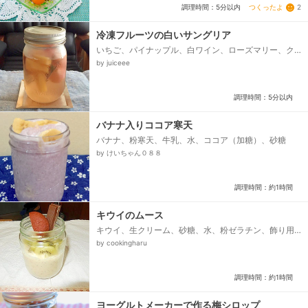
つくったよ
2
調理時間：5分以内
冷凍フルーツの白いサングリア
いちご、パイナップル、白ワイン、ローズマリー、ク
ローブ
by juiceee
調理時間：5分以内
バナナ入りココア寒天
バナナ、粉寒天、牛乳、水、ココア（加糖）、砂糖
by けいちゃん０８８
調理時間：約1時間
キウイのムース
キウイ、生クリーム、砂糖、水、粉ゼラチン、飾り用
チョコやチョコクッキーなど
by cookingharu
調理時間：約1時間
ヨーグルトメーカーで作る梅シロップ