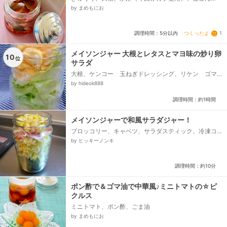
ぶ、●ポン酢
by まめもにお
つくったよ
1
調理時間：5分以内
メイソンジャー 大根とレタスとマヨ味の炒り卵
10
位
サラダ
大根、ケンコー 玉ねぎドレッシング、リケン ゴマ
ねぎ塩ドレッシング、レタス、A 溶き卵、A マヨネ
by hideok888
ーズ、A 味の素 昆布だしの素 顆粒...
調理時間：約1時間
メイソンジャーで和風サラダジャー！
ブロッコリー、キャベツ、サラダスティック、冷凍コ
ーン、大葉、醤油、昆布ポン酢、サラダ油、砂糖、塩
by ヒッキーノンキ
調理時間：約10分
ポン酢で＆ゴマ油で中華風♪ミニトマトの☆ピ
クルス
ミニトマト、ポン酢、ごま油
by まめもにお