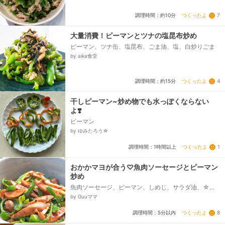
つくったよ
7
調理時間：約10分
大量消費！ピーマンとツナの塩昆布炒め
ピーマン、ツナ缶、塩昆布、ごま油、塩、白炒りごま
by aika食堂
つくったよ
4
調理時間：約15分
干しピーマン~炒め物でも水っぽくならない
よ❣️
ピーマン
by ゆみたろう☆
つくったよ
1
調理時間：1時間以上
おかかマヨが合う♡魚肉ソーセージとピーマン
炒め
魚肉ソーセージ、ピーマン、しめじ、サラダ油、☆マ
ヨネーズ、☆醤油、かつおぶし
by Guuママ
つくったよ
8
調理時間：5分以内