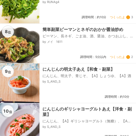
by RUNAg4
つくったよ
3
調理時間：約10分
簡単副菜ピーマンとネギのおかか醤油炒め
8
位
ピーマン、長ネギ、ごま油、酒、醤油、かつおぶし、
(お好みで)七味
by メイ 1611
つくったよ
2
調理時間：5分以内
にんじんの明太子あえ【和食・副菜】
9
位
にんじん、明太子、青じそ、【A】しょうゆ、【A】酒
by S_AND_S
調理時間：約10分
にんじんのギリシャヨーグルトあえ【洋食・副
10
位
菜】
にんじん、【A】ギリシャヨーグルト（無糖）、【A】
塩、【A】砂糖、【A】白みそ、【A】白だし、【A】オ
by S_AND_S
リーブ油、パセリ（あれば）...