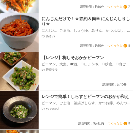
炒りごま...
つくったよ
7
調理時間：約10分
にんじんだけで！☆節約＆簡単 にんじんしりし
り☆
にんじん、ごま油、しょうゆ、みりん、かつおぶし、
いりごま
by あさ乃
つくったよ
8
調理時間：約10分
【レンジ】梅しそおかかピーマン
ピーマン、大葉、●酒、○しょうゆ、○砂糖、○白ご
ま、○梅チューブ、○かつお節
by 怪盗ララ
調理時間：約10分
レンジで簡単！しらすとピーマンのおかか和え
ピーマン、ごま油、釜揚げしらす、かつお節、めんつ
ゆ(2倍濃縮)
by yayucoti
つくったよ
8
調理時間：5分以内