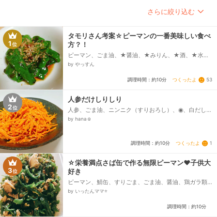
さらに絞り込む
タモリさん考案☆ピーマンの一番美味しい食べ
1
方？！
位
ピーマン、ごま油、★醤油、★みりん、★酒、★水、
★ほんだし、鰹節
by やっすん
つくったよ
53
調理時間：約10分
人参だけしりしり
2
位
人参、ごま油、ニンニク（すりおろし）、◉、白だし、
◉、醤油、白ゴマ
by hana☺︎
つくったよ
1
調理時間：約10分
☆栄養満点さば缶で作る無限ピーマン❤️子供大
3
好き
位
ピーマン、鯖缶、すりごま、ごま油、醤油、鶏ガラ顆
粒、塩
by いったんママ⭐️
調理時間：約10分