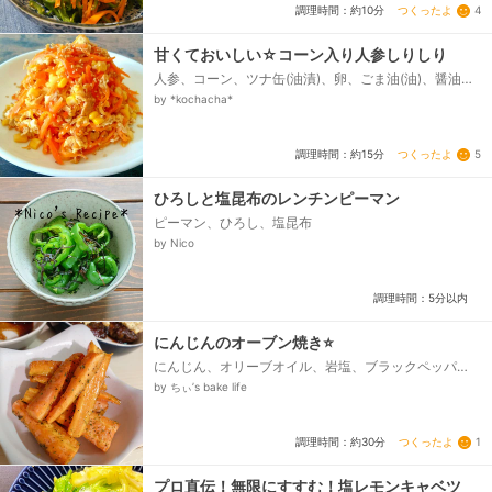
つくったよ
4
調理時間：約10分
甘くておいしい☆コーン入り人参しりしり
人参、コーン、ツナ缶(油漬)、卵、ごま油(油)、醤油、
和風顆粒だし、塩コショウ、白ごま(なくてもOK)...
by *kochacha*
つくったよ
5
調理時間：約15分
ひろしと塩昆布のレンチンピーマン
ピーマン、ひろし、塩昆布
by Nico
調理時間：5分以内
にんじんのオーブン焼き⭐️
にんじん、オリーブオイル、岩塩、ブラックペッパ
ー、パセリ《仕上げ》
by ちぃ’s bake life
つくったよ
1
調理時間：約30分
プロ直伝！無限にすすむ！塩レモンキャベツ