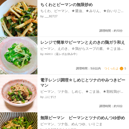
ちくわとピーマンの無限炒め
ちくわ、ピーマン、★醤油、★みりん、★白いりご
ま、ごま油
by ___92727
調理時間：約10分
レンジで簡単♡ピーマンとえのきの鶏ガラ和え
ピーマン、えのき、☆鶏がらスープの素、☆ごま油、
☆いりごま、☆しょうゆ
by mint✩（返レポお休み中）
つくったよ
5
調理時間：5分以内
電子レンジ調理☆しめじとツナのやみつきピー
マン
ピーマン、ツナ缶、しめじ、★ごま油、★顆粒鶏がら
スープ、★醤油、★塩こしょう、白ごま
by ぶにすけ
調理時間：約10分
無限ピーマン ピーマンとツナのめんつゆ炒め
ピーマン、ツナ缶、めんつゆ、いりごま