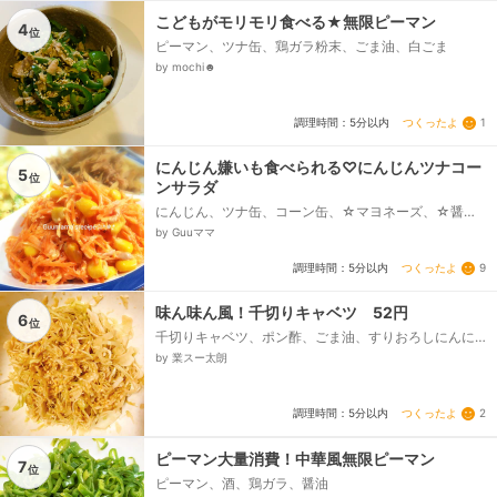
こどもがモリモリ食べる★無限ピーマン
4
位
ピーマン、ツナ缶、鶏ガラ粉末、ごま油、白ごま
by mochi☻
つくったよ
1
調理時間：5分以内
にんじん嫌いも食べられる♡にんじんツナコー
5
位
ンサラダ
にんじん、ツナ缶、コーン缶、☆マヨネーズ、☆醤
油、☆塩、こしょう、☆白いりごま
by Guuママ
つくったよ
9
調理時間：5分以内
味ん味ん風！千切りキャベツ 52円
6
位
千切りキャベツ、ポン酢、ごま油、すりおろしにんに
くチューブ、砂糖、塩、白ごま
by 業スー太朗
つくったよ
2
調理時間：5分以内
ピーマン大量消費！中華風無限ピーマン
7
位
ピーマン、酒、鶏ガラ、醤油