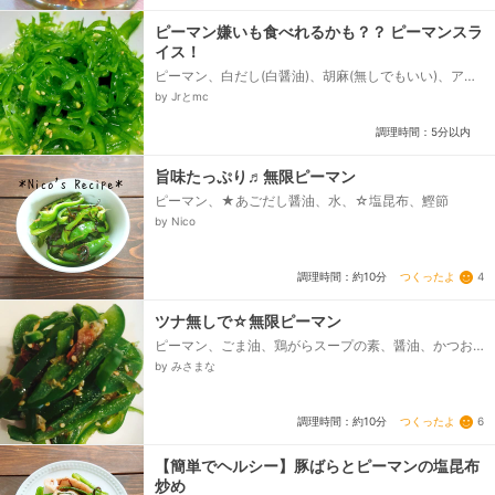
ピーマン嫌いも食べれるかも？？ ピーマンスラ
イス！
ピーマン、白だし(白醤油)、胡麻(無しでもいい)、アマ
ニ油(胡麻油等お好みで)(無しでも)、うま味調味料...
by Jrとmc
調理時間：5分以内
旨味たっぷり♬無限ピーマン
ピーマン、★あごだし醤油、水、☆塩昆布、鰹節
by Nico
つくったよ
4
調理時間：約10分
ツナ無しで☆無限ピーマン
ピーマン、ごま油、鶏がらスープの素、醤油、かつお
ぶし、白ごま
by みさまな
つくったよ
6
調理時間：約10分
【簡単でヘルシー】豚ばらとピーマンの塩昆布
炒め