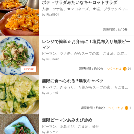
ポテトサラダみたいなキャロットサラダ
人参、ツナ缶、★マヨネーズ、★塩、ブラックペッパ
ー
by Risa0901
調理時間：約10分
レンジで簡単☆お弁当に！塩昆布入り無限ピー
マン
ピーマン、ツナ缶、がらスープの素、ごま油、塩昆
布、いりごま白
by kuu.neko
つくったよ
91
調理時間：約10分
PICKUP
無限に食べられる!!無限キャベツ
キャベツ、きゅうり、☆鶏がらスープの素、☆ごま
油、白ごま
by みぃご飯
つくったよ
1
調理時間：約10分
無限ピーマンあみえび炒め
ピーマン、あみえび、ごま油、醤油
by 夢シニア