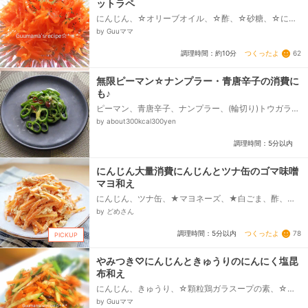
ットラペ
にんじん、☆オリーブオイル、☆酢、☆砂糖、☆にん
にくチューブ、☆塩、☆黒こしょう、パセリ
by Guuママ
つくったよ
62
調理時間：約10分
無限ピーマン☆ナンプラー・青唐辛子の消費に
も♪
ピーマン、青唐辛子、ナンプラー、(輪切り)トウガラ
シ、調理用油
by about300kcal300yen
調理時間：5分以内
にんじん大量消費にんじんとツナ缶のゴマ味噌
マヨ和え
にんじん、ツナ缶、★マヨネーズ、★白ごま、酢、★
味噌（合わせみそ使用）
by どめさん
つくったよ
78
調理時間：5分以内
PICKUP
やみつき♡にんじんときゅうりのにんにく塩昆
布和え
にんじん、きゅうり、☆顆粒鶏ガラスープの素、☆に
んにくチューブ、☆塩昆布、☆砂糖、☆ごま油、☆白
by Guuママ