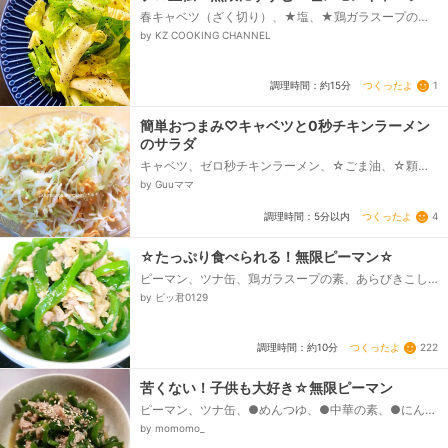
春キャベツ（ざく切り）、★塩、★鶏ガラスープの
素、★おろしにんにく、★砂糖、★ブラックペッパ
by KZ COOKING CHANNEL
ー、★ごま油、★お酢、★レモン汁、★いりごま、ブ
ラックペッパー（仕上げ用）...
つくったよ
1
調理時間：約15分
簡単おつまみ♡キャベツと0秒チキンラーメン
のサラダ
キャベツ、ゼロ秒チキンラーメン、☆ごま油、☆顆粒
鶏ガラスープの素、☆にんにくチューブ
by Guuママ
つくったよ
4
調理時間：5分以内
☆たっぷり食べられる！無限ピーマン☆
ピーマン、ツナ缶、鶏ガラスープの素、あらびきこし
ょう、ごま油
by ピッ君0129
つくったよ
222
調理時間：約10分
苦くない！子供も大好き☆無限ピーマン
ピーマン、ツナ缶、●めんつゆ、●中華の素、●にんに
くチューブ、●ごま油、●いりごま
by momomo_