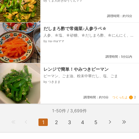
by くま大好きゆうくんママ
調理時間：約15分
だしまろ酢で常備菜♪人参ラペ☆
人参、☆塩、☆砂糖、☆だしまろ酢、☆にんにく、☆
オリーブオイル
by na-maママ
調理時間：5分以内
レンジで簡単！やみつきピーマン
ピーマン、ごま油、粉末中華だし、塩、ごま
by つきまま
つくったよ
2
調理時間：約10分
1-50件 / 3,699件
1
2
3
4
5