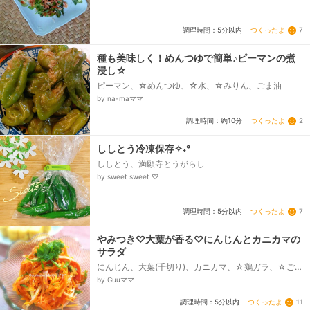
つくったよ
7
調理時間：5分以内
種も美味しく！めんつゆで簡単♪ピーマンの煮
浸し☆
ピーマン、☆めんつゆ、☆水、☆みりん、ごま油
by na-maママ
つくったよ
2
調理時間：約10分
ししとう冷凍保存✧˖°
ししとう、満願寺とうがらし
by sweet sweet ♡
つくったよ
7
調理時間：5分以内
やみつき♡大葉が香る♡にんじんとカニカマの
サラダ
にんじん、大葉(千切り)、カニカマ、☆鶏ガラ、☆ごま
油、⚫マヨネーズ、⚫塩
by Guuママ
つくったよ
11
調理時間：5分以内