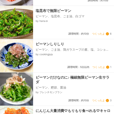
調理時間：約10分
塩昆布で無限ピーマン
ピーマン、塩昆布、ごま油、白ゴマ
by hana☺︎
つくったよ
6
調理時間：約10分
ピーマンしりしり
ピーマン、ごま油、鶏ガラスープの素、塩、コショ
ウ、白ごま、鰹節
by cookingjuju
つくったよ
1
調理時間：5分以内
ピーマンだけなのに♪ 極細無限ピーマン生サラ
ダ
ピーマン、鰹節、醤油
by フレンチモンブラン
つくったよ
3
調理時間：約10分
にんじん大量消費♡もりもり食べれる♡キャロ