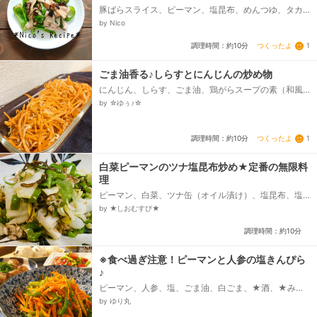
豚ばらスライス、ピーマン、塩昆布、めんつゆ、タカ
ラ本みりん
by Nico
つくったよ
1
調理時間：約10分
ごま油香る♪しらすとにんじんの炒め物
にんじん、しらす、ごま油、鶏がらスープの素（和風
だしでも）
by ☆ゆぅ♪☆
つくったよ
1
調理時間：約10分
白菜ピーマンのツナ塩昆布炒め★定番の無限料
理
ピーマン、白菜、ツナ缶（オイル漬け）、塩昆布、塩
コショウ
by ★しおむすび★
調理時間：約10分
※食べ過ぎ注意！ピーマンと人参の塩きんぴら
♪
ピーマン、人参、塩、ごま油、白ごま、★酒、★みり
ん、★鶏ガラスープの素
by ゆり丸