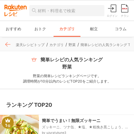
ログイン
チラシ
おすすめ
おトク
カテゴリ
献立
コラム
楽天レシピトップ
カテゴリ
野菜
簡単レシピの人気ランキング TOP
簡単レシピの人気ランキング
野菜
野菜の簡単レシピランキングページです。
調理時間が10分以内のレシピTOP20をご紹介します。
ランキング TOP20
簡単でうまい！無限ズッキーニ
1
位
ズッキーニ、ツナ缶、★塩、★粗挽き黒こしょう、★
旨味調味料、ゴマ油
by uzuratukune3