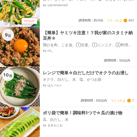
しニンニク、おろししょうが、★オイスターソース、
by uzuratukune3
★醤油、ゴマ油...
つくったよ
663
調理時間：約10分
PICKUP
【簡単】ヤミツキ注意！？我が家のスタミナ納
9
位
豆丼☆
鶏ひき肉、ごま油、①生姜、①ニンニク、②料理
酒、②みりん、②醤油、②豆板醤、ひきわり納豆、
by ch_
青ネギ、卵黄、ご飯...
調理時間：5分以内
レンジで簡単☆白だしだけでオクラのお浸し
10
位
オクラ、白だし、水、塩、かつお節
by はんぺん⭐︎
つくったよ
7
調理時間：5分以内
ポリ袋で簡単！調味料1つで☆瓜の漬け物
瓜、白だし、水
by まめもにお