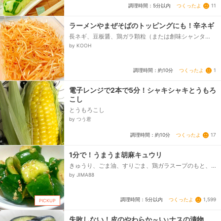
つくったよ
11
調理時間：5分以内
ラーメンやまぜそばのトッピングにも！辛ネギ
長ネギ、豆板醤、鶏ガラ顆粒（または創味シャンタ
ン）、ごま油
by KOOH
つくったよ
1
調理時間：約10分
電子レンジで2本で5分！シャキシャキとうもろ
こし
とうもろこし
by つう君
つくったよ
17
調理時間：約10分
1分で！うまうま胡麻キュウリ
きゅうり、ごま油、すりごま、鶏ガラスープのもと、
ビニール袋
by JIMA88
つくったよ
1,599
調理時間：5分以内
PICKUP
失敗しない！皮のやわらか～い♪ナスの漬物