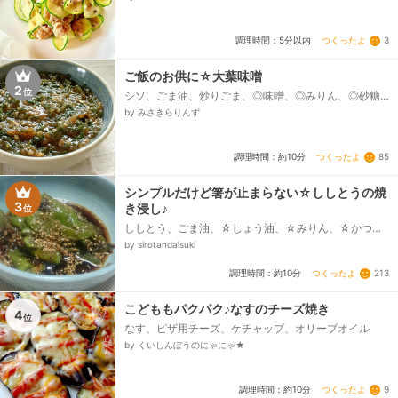
つくったよ
3
調理時間：5分以内
ご飯のお供に☆大葉味噌
2
位
シソ、ごま油、炒りごま、◎味噌、◎みりん、◎砂糖、
◎酒
by みさきらりんず
つくったよ
85
調理時間：約10分
シンプルだけど箸が止まらない☆ししとうの焼
3
き浸し♪
位
ししとう、ごま油、☆しょう油、☆みりん、☆かつお
ぶし、☆酢、すりごま
by sirotandaisuki
つくったよ
213
調理時間：約10分
こどももパクパク♪なすのチーズ焼き
4
位
なす、ピザ用チーズ、ケチャップ、オリーブオイル
by くいしんぼうのにゃにゃ★
つくったよ
9
調理時間：約10分