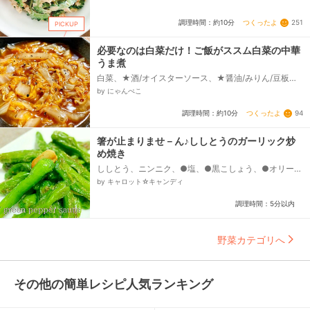
つくったよ
251
調理時間：約10分
PICKUP
必要なのは白菜だけ！ご飯がススム白菜の中華
うま煮
白菜、★酒/オイスターソース、★醤油/みりん/豆板
醤、★鶏がらスープの素、★生姜(チューブ)、☆片栗
by にゃんぺこ
粉、☆水、黒胡椒...
つくったよ
94
調理時間：約10分
箸が止まりませ－ん♪ししとうのガーリック炒
め焼き
ししとう、ニンニク、●塩、●黒こしょう、●オリーブ
オイル
by キャロット☆キャンディ
調理時間：5分以内
野菜カテゴリへ
その他の簡単レシピ人気ランキング