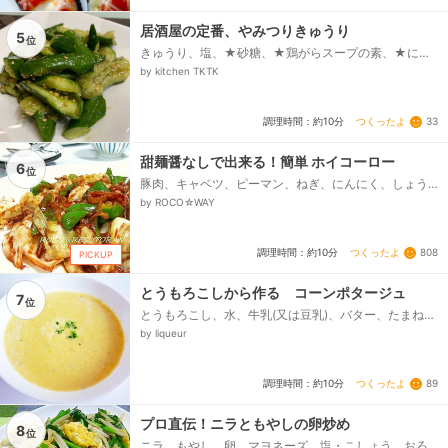
居酒屋の定番、やみつりきゅうり
5
位
きゅうり、塩、★砂糖、★鶏がらスープの素、★にん
にくチューブ、★醤油、★ごま油、★ごま、★ブラッ
by kitchen TKTK
クペッパー...
つくったよ
33
調理時間：約10分
甜麺醤なしで出来る！簡単 ホイコーロー
6
位
豚肉、キャベツ、ピーマン、ねぎ、にんにく、しょう
が、◎味噌、◎砂糖、◎しょうゆ、◎酒、◎ごま油、豆
by ROCO☆WAY
板醤...
つくったよ
808
調理時間：約10分
PICKUP
とうもろこしから作る コーンポタージュ
7
位
とうもろこし、水、牛乳(又は豆乳)、バター、たまね
ぎ、コンソメ(固形又は顆粒)、塩、胡椒、パセリ(お好
by liqueur
みで)...
つくったよ
89
調理時間：約10分
プロ直伝！ニラともやしの卵炒め
8
位
ニラ、もやし、卵、マヨネーズ、塩・こしょう、おろ