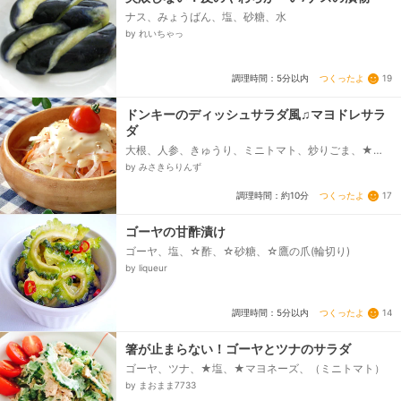
ナス、みょうばん、塩、砂糖、水
by れいちゃっ
つくったよ
19
調理時間：5分以内
ドンキーのディッシュサラダ風♫マヨドレサラ
ダ
大根、人参、きゅうり、ミニトマト、炒りごま、★マ
ヨネーズ、★砂糖、★醤油、★おろしにんにく
by みさきらりんず
つくったよ
17
調理時間：約10分
ゴーヤの甘酢漬け
ゴーヤ、塩、☆酢、☆砂糖、☆鷹の爪(輪切り)
by liqueur
つくったよ
14
調理時間：5分以内
箸が止まらない！ゴーヤとツナのサラダ
ゴーヤ、ツナ、★塩、★マヨネーズ、（ミニトマト）
by まおまま7733