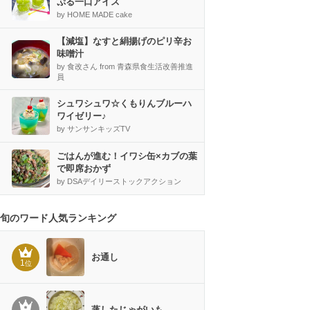
ぷる一口アイス
by HOME MADE cake
【減塩】なすと絹揚げのピリ辛お
味噌汁
by 食改さん from 青森県食生活改善推進
員
シュワシュワ☆くもりんブルーハ
ワイゼリー♪
by サンサンキッズTV
ごはんが進む！イワシ缶×カブの葉
で即席おかず
by DSAデイリーストックアクション
旬のワード人気ランキング
お通し
1
位
蒸したじゃがいも