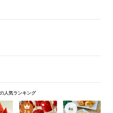
の人気ランキング
4
位
3
位