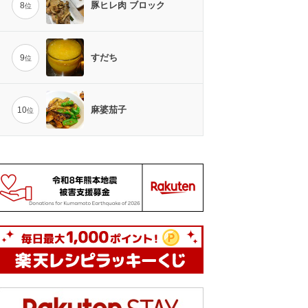
豚ヒレ肉 ブロック
8
位
すだち
9
位
麻婆茄子
10
位