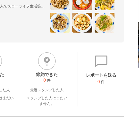


人でスローライフ生活笑。

用全般に取り組んでます！

て頂ければ、可能な限り即承
ameiland.com)運営中

いですね！
た
節約できた
レポートを送る
0
件
0
件
した人
最近スタンプした人
はまだい
スタンプした人はまだい
。
ません。