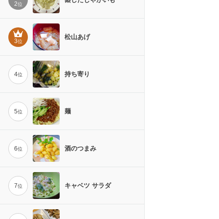
2
位
松山あげ
3
位
持ち寄り
4
位
麺
5
位
酒のつまみ
6
位
キャベツ サラダ
7
位