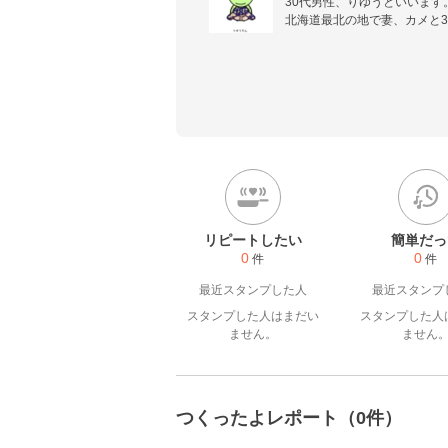
30代男性、りゆうといいます。
北海道最北の地で妻、カメと3
ポイ活、節約、投資など資産運
つくったよレポートに投稿し
認します！

★★★★

りゆうの最北投資ブログ(https://k
★★★★★★★

Twitter→@kame_iland

料理も節約も楽しく頑張りた
リピートしたい
簡単だっ
0
0
件
件
最近スタンプした人
最近スタンプ
スタンプした人はまだい
スタンプした人
ません。
ません
つくったよレポート（0件）