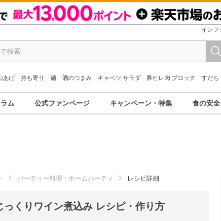
インフ
山あげ
持ち寄り
麺
酒のつまみ
キャベツ サラダ
豚ヒレ肉 ブロック
すだち
コラム
公式ファンページ
キャンペーン・特集
食の安全
ト
パーティー料理・ホームパーティ
レシピ詳細
じっくりワイン煮込み レシピ・作り方