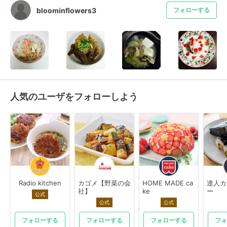
bloominflowers3
フォローする
人気のユーザをフォローしよう
Radio kitchen
カゴメ【野菜の会
HOME MADE ca
達人カ
社】
ke
ー
公式
公式
公式
フォローする
フォローする
フォローする
フォ