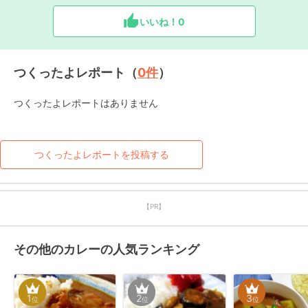
いいね！
0
つくったよレポート（
0
件
）
つくったよレポートはありません
つくったよレポートを投稿する
【PR】
その他のカレーの人気ランキング
1
2
3
位
位
位