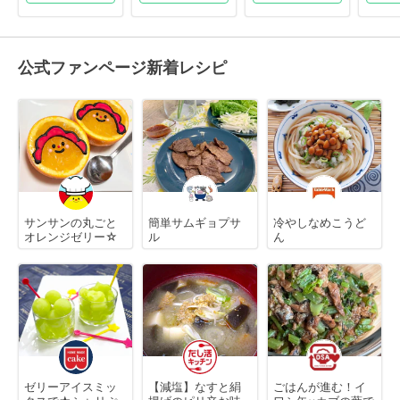
公式ファンページ新着レシピ
サンサンの丸ごと
簡単サムギョプサ
冷やしなめこうど
オレンジゼリー☆
ル
ん
ゼリーアイスミッ
【減塩】なすと絹
ごはんが進む！イ