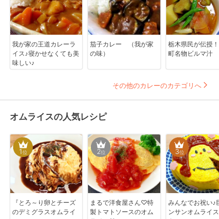
我が家の王道カレーラ
茄子カレー （我が家
栃木県民が伝授！
イス♪寝かせなくても美
の味）
町名物ビルマ汁
味しい♪
その他のカレーのカテゴリへ
オムライスの人気レシピ
1
2
3
位
位
位
『とろ～り卵とチーズ
まるで洋食屋さん♡特
みんなでお祝い♪
のデミグラスオムライ
製トマトソースのオム
ンサンオムライス