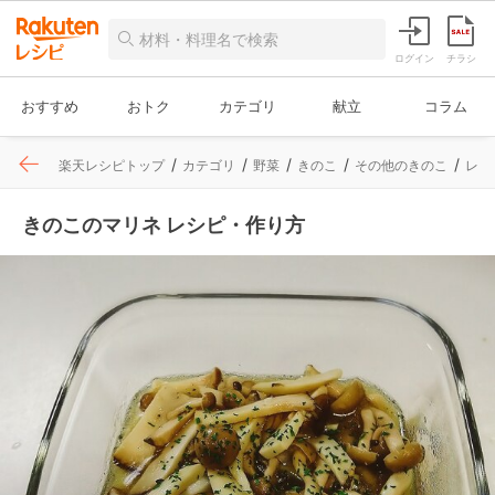
ログイン
チラシ
おすすめ
おトク
カテゴリ
献立
コラム
楽天レシピトップ
カテゴリ
野菜
きのこ
その他のきのこ
レシ
きのこのマリネ レシピ・作り方