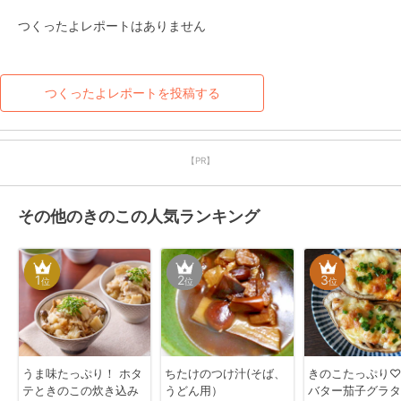
つくったよレポートはありません
つくったよレポートを投稿する
【PR】
その他のきのこの人気ランキング
1
2
3
位
位
位
うま味たっぷり！ ホタ
ちたけのつけ汁(そば、
きのこたっぷり♡
テときのこの炊き込み
うどん用）
バター茄子グラタ