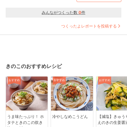
みんながつくった数
0
件
つくったよレポートを投稿する
きのこのおすすめレシピ
おすすめ
おすすめ
おすすめ
うま味たっぷり！ ホ
冷やしなめこうどん
【減塩】きゅう
タテときのこの炊き
えのきの生姜醤