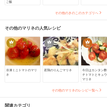
ご飯
その他のきのこのカテゴリへ
その他のマリネの人気レシピ
1
2
3
位
位
位
冷凍ミニトマトのマリ
若鶏のりんごマリネ
今日はカンタン酢
ネ
チトマトとキュウ
マリネ
その他のマリネのレシピ一覧へ
関連カテゴリ