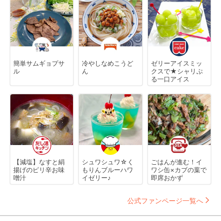
簡単サムギョプサ
冷やしなめこうど
ゼリーアイスミッ
ル
ん
クスで★シャリぷ
る一口アイス
【減塩】なすと絹
シュワシュワ☆く
ごはんが進む！イ
揚げのピリ辛お味
もりんブルーハワ
ワシ缶×カブの葉で
噌汁
イゼリー♪
即席おかず
公式ファンページ一覧へ