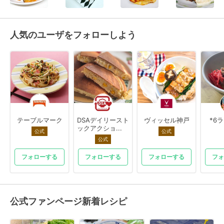
人気のユーザをフォローしよう
テーブルマーク
DSAデイリースト
ヴィッセル神戸
*6
ックアクショ...
公式
公式
公式
フォローする
フォローする
フォローする
フォ
公式ファンページ新着レシピ