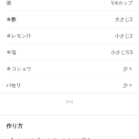
酒
1/4カップ
☆酢
大さじ2
☆レモン汁
小さじ2
☆塩
小さじ1/3
☆コショウ
少々
パセリ
少々
【PR】
作り方