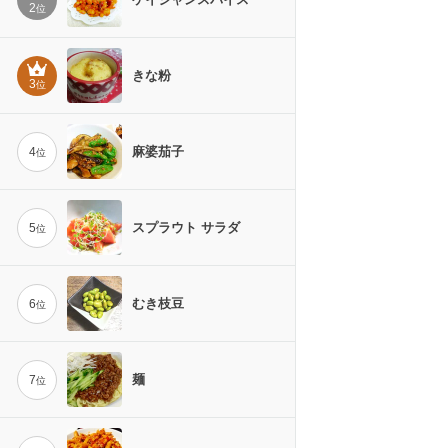
2
位
きな粉
3
位
麻婆茄子
4
位
スプラウト サラダ
5
位
むき枝豆
6
位
麺
7
位