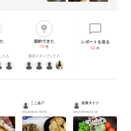
た
節約できた
レポートを送る
70
件
54
件
した人
最近スタンプした人
ここあ♡
全身タイツ
2024/08/02 09:56
2024/03/06 01:18