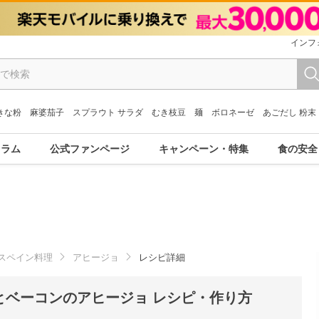
インフ
きな粉
麻婆茄子
スプラウト サラダ
むき枝豆
麺
ボロネーゼ
あごだし 粉末
コラム
公式ファンページ
キャンペーン・特集
食の安全
スペイン料理
アヒージョ
レシピ詳細
とベーコンのアヒージョ レシピ・作り方