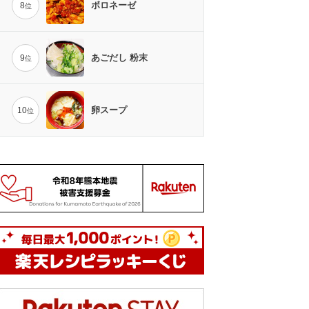
ボロネーゼ
8
位
あごだし 粉末
9
位
卵スープ
10
位