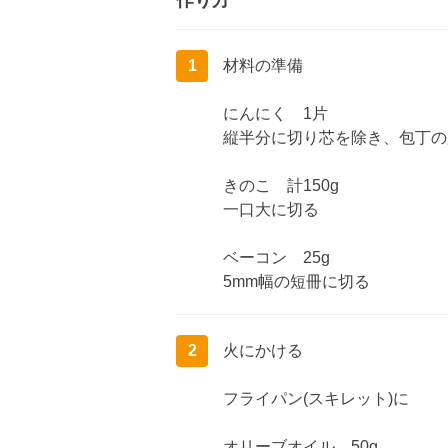
作り方
1
材料の準備
にんにく 1片
縦半分に切り芯を除き、包丁の
きのこ 計150g
一口大に切る
ベーコン 25g
5mm幅の短冊に切る
2
火にかける
フライパン(スキレット)に
オリーブオイル 50g