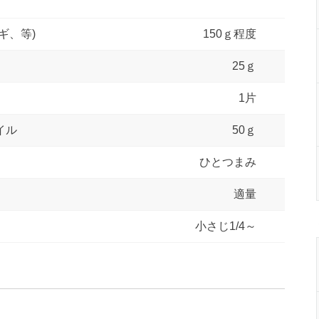
ギ、等)
150ｇ程度
25ｇ
1片
イル
50ｇ
ひとつまみ
適量
小さじ1/4～