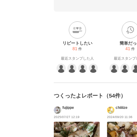
リピートしたい
簡単だっ
81
41
件
件
最近スタンプした人
最近スタンプ
つくったよレポート（54件）
fujippe
chiiiize
2025/07/27 12:19
2024/09/20 11:36