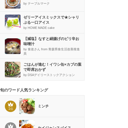
by テーブルマーク
ゼリーアイスミックスで★シャリ
ぷる一口アイス
by HOME MADE cake
【減塩】なすと絹揚げのピリ辛お
味噌汁
by 食改さん from 青森県食生活改善推進
員
ごはんが進む！イワシ缶×カブの葉
で即席おかず
by DSAデイリーストックアクション
旬のワード人気ランキング
ミンチ
1
位
ケイジャンスパイス