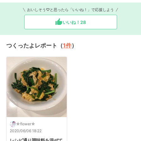
おいしそう♡と思ったら「いいね！」で応援しよう
いいね！
28
つくったよレポート（
1
件
）
☆flower☆
2020/06/06 18:22
レシピ通り調味料を混ぜて