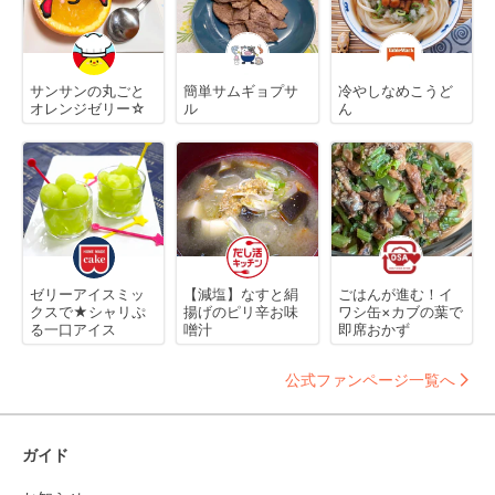
サンサンの丸ごと
簡単サムギョプサ
冷やしなめこうど
オレンジゼリー☆
ル
ん
ゼリーアイスミッ
【減塩】なすと絹
ごはんが進む！イ
クスで★シャリぷ
揚げのピリ辛お味
ワシ缶×カブの葉で
る一口アイス
噌汁
即席おかず
公式ファンページ一覧へ
ガイド