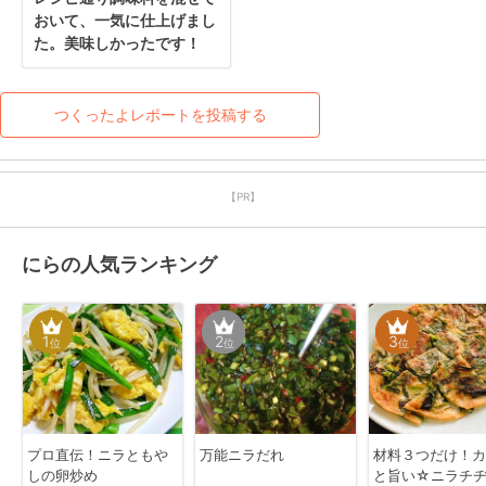
おいて、一気に仕上げまし
た。美味しかったです！
つくったよレポートを投稿する
【PR】
にらの人気ランキング
1
2
3
位
位
位
プロ直伝！ニラともや
万能ニラだれ
材料３つだけ！カ
しの卵炒め
と旨い☆ニラチ