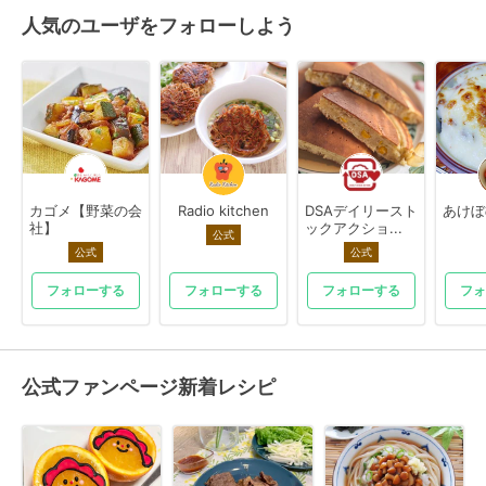
人気のユーザをフォローしよう
カゴメ【野菜の会
Radio kitchen
DSAデイリースト
あけぼ
社】
ックアクショ...
公式
公式
公式
フォローする
フォローする
フォローする
フォ
公式ファンページ新着レシピ