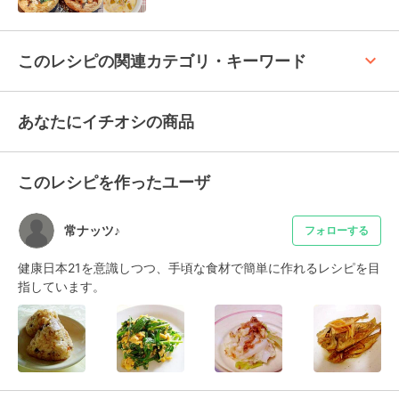
keyboard_arrow_up
このレシピの関連カテゴリ・キーワード
あなたにイチオシの商品
このレシピを作ったユーザ
常ナッツ♪
フォローする
健康日本21を意識しつつ、手頃な食材で簡単に作れるレシピを目
指しています。