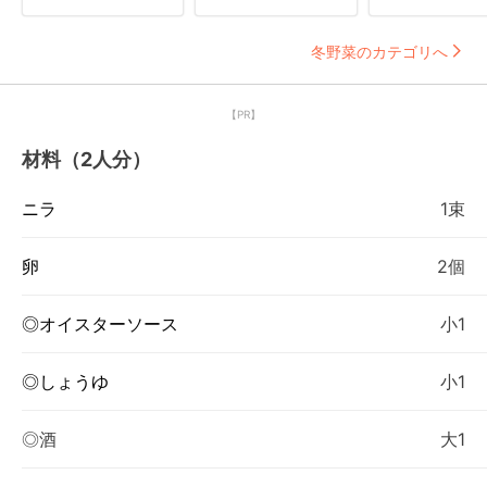
冬野菜のカテゴリへ
【PR】
材料（2人分）
ニラ
1束
卵
2個
◎オイスターソース
小1
◎しょうゆ
小1
◎酒
大1