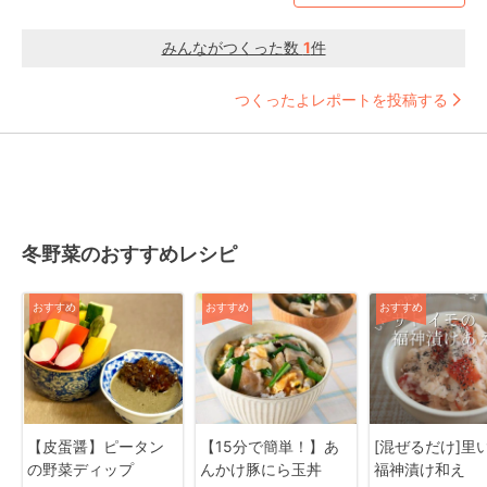
みんながつくった数
1
件
つくったよレポートを投稿する
冬野菜のおすすめレシピ
おすすめ
おすすめ
おすすめ
【皮蛋醤】ピータン
【15分で簡単！】あ
[混ぜるだけ]里
の野菜ディップ
んかけ豚にら玉丼
福神漬け和え