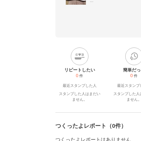
糖質オフの食事、ホームベー
つまみ、5歳と7歳の孫が喜び
っています♬︎♡
リピートしたい
簡単だっ
0
0
件
件
最近スタンプした人
最近スタンプ
スタンプした人はまだい
スタンプした人
ません。
ません
つくったよレポート（0件）
つくったよレポートはありません