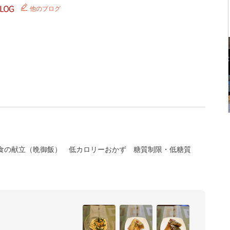
他のブログ
食の献立（晩御飯）
低カロリーおかず
糖質制限・低糖質