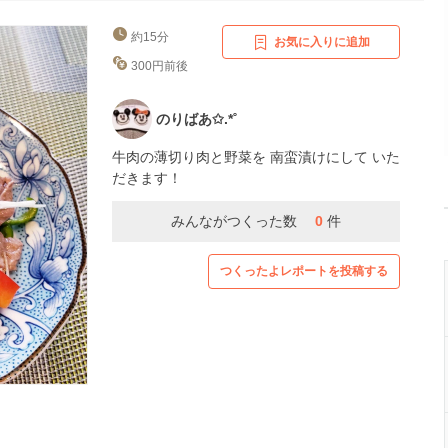
約15分
お気に入りに追加
300円前後
のりばあ✩.*˚
牛肉の薄切り肉と野菜を 南蛮漬けにして いた
だきます！
みんながつくった数
0
件
つくったよレポートを投稿する