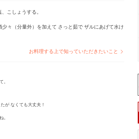
塩、こしょうする。
酒少々（分量外）を加えて さっと茹で ザルにあげて水け
。
お料理する上で知っていただきたいこと
て。
したが なくても大丈夫！
ね。