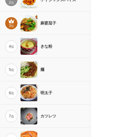
2
位
麻婆茄子
3
位
きな粉
4
位
麺
5
位
明太子
6
位
カツレツ
7
位