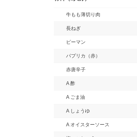
牛もも薄切り肉
長ねぎ
ピーマン
パプリカ（赤）
赤唐辛子
A 酢
A ごま油
A しょうゆ
A オイスターソース