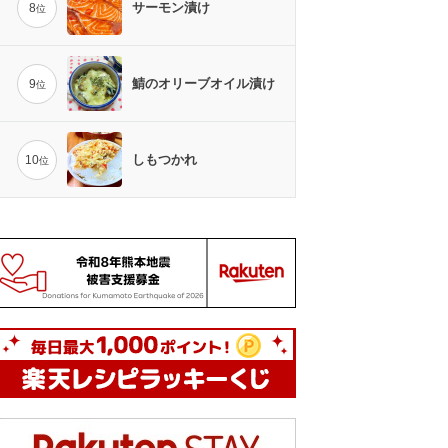
サーモン漬け
8
位
鯖のオリーブオイル漬け
9
位
しもつかれ
10
位