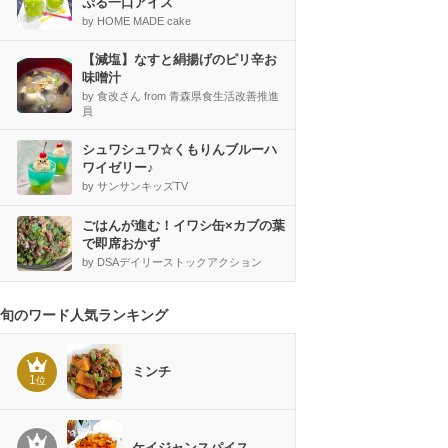
ぷる一口アイス
by HOME MADE cake
【減塩】なすと絹揚げのピリ辛お
味噌汁
by 食改さん from 青森県食生活改善推進
員
シュワシュワ☆くもりんブルーハ
ワイゼリー♪
by サンサンキッズTV
ごはんが進む！イワシ缶×カブの葉
で即席おかず
by DSAデイリーストックアクション
旬のワード人気ランキング
ミンチ
1
位
ケイジャンスパイス