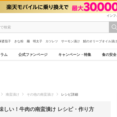
インフ
麻婆茄子
きな粉
麺
明太子
カツレツ
サーモン漬け
鯖のオリーブオイル漬
コラム
公式ファンページ
キャンペーン・特集
食の安全
南蛮漬け
その他の南蛮漬け
レシピ詳細
味しい！牛肉の南蛮漬け レシピ・作り方