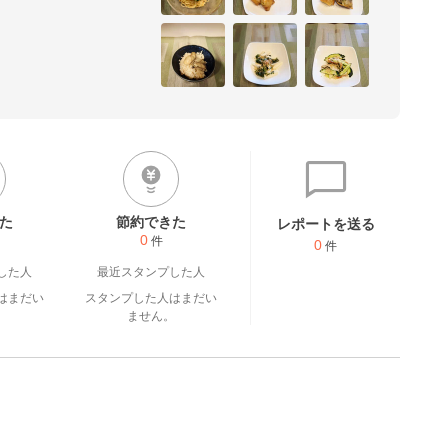
カリーを使ったパン、簡単お
そうな ごはん、おやつを作
た
節約できた
レポートを送る
0
件
0
件
した人
最近スタンプした人
はまだい
スタンプした人はまだい
。
ません。