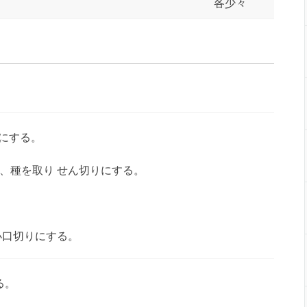
各少々
りにする。
、種を取り せん切りにする。
小口切りにする。
る。