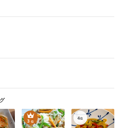
グ
4
位
3
位