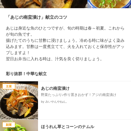
「あじの南蛮漬け」献立のコツ
あじは身近な魚のひとつですが、旬の時期は春～初夏。これから
が旬の魚です。

揚げたてのうちに甘酢に浸けましょう。冷める時に味がよく染み
込みます。甘酢は一度煮立てて、火を入れておくと保存性がアッ
プしますよ！

彩り抜群！中華な献立
主菜
あじの南蛮漬け
野菜たっぷり♪作り置きおかず！アジの南蛮漬け
by みいやんやねん。
副菜
ほうれん草とコーンのナムル