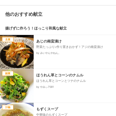
他のおすすめ献立
揚げずに作ろう！ほっこり和風な献立
主菜
あじの南蛮漬け
野菜たっぷり♪作り置きおかず！アジの南蛮漬け
by みいやんやねん。
副菜
ほうれん草とコーンのナムル
ほうれん草とコーンとツナのナムル
by やみぃ7581
汁物
もずくスープ
中華味のもずくスープ