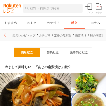
ログイン
チラシ
おすすめ
おトク
カテゴリ
献立
コラム
楽天レシピトップ
カテゴリ
定番の魚料理
南蛮漬け
鯵の南蛮漬
簡単献立
節約献立
栄養満点献立
冷まして美味しい！「あじの南蛮漬け」献立