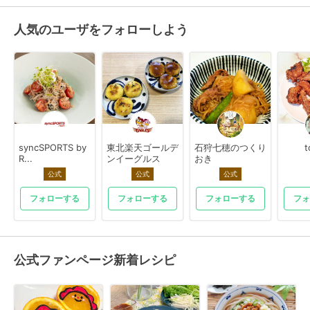
人気のユーザをフォローしよう
syncSPORTS by
東北楽天ゴールデ
石狩七穂のつくり
t
R...
ンイーグルス
おき
公式
公式
公式
フォローする
フォローする
フォローする
フォ
公式ファンページ新着レシピ