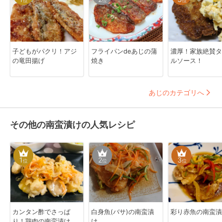
子どもがパクリ！アジ
フライパンdeあじの蒲
濃厚！家族絶賛タ
の竜田揚げ
焼き
ルソース！
あじのカテゴリへ
その他の南蛮漬けの人気レシピ
1
2
3
位
位
位
カンタン酢でさっぱ
白身魚(バサ)の南蛮漬
彩り赤魚の南蛮漬
り！鶏肉の南蛮漬け
け