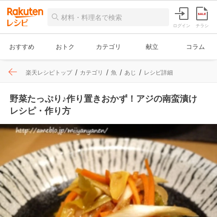
ログイン
チラシ
おすすめ
おトク
カテゴリ
献立
コラム
楽天レシピトップ
カテゴリ
魚
あじ
レシピ詳細
野菜たっぷり♪作り置きおかず！アジの南蛮漬け
レシピ・作り方