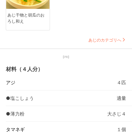
あじ干物と胡瓜のお
ろし和え
あじのカテゴリへ
【PR】
材料（４人分）
アジ
４匹
●塩こしょう
適量
●薄力粉
大さじ４
タマネギ
１個