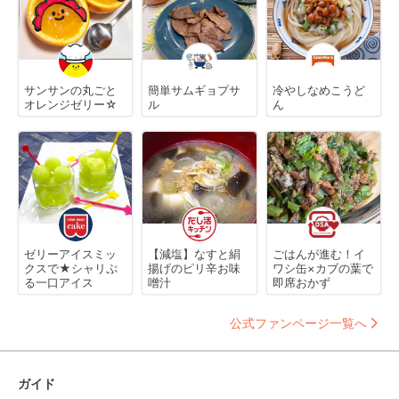
サンサンの丸ごと
簡単サムギョプサ
冷やしなめこうど
オレンジゼリー☆
ル
ん
ゼリーアイスミッ
【減塩】なすと絹
ごはんが進む！イ
クスで★シャリぷ
揚げのピリ辛お味
ワシ缶×カブの葉で
る一口アイス
噌汁
即席おかず
公式ファンページ一覧へ
ガイド