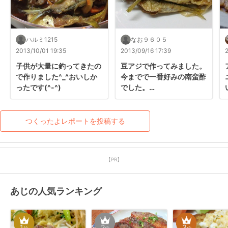
ハルミ1215
なお９６０５
2013/10/01 19:35
2013/09/16 17:39
子供が大量に釣ってきたの
豆アジで作ってみました。

で作りました^_^おいしか
今までで一番好みの南蛮酢
ったです(^-^)
でした。

とてもおいしかったです。
つくったよレポートを投稿する
【PR】
あじの人気ランキング
1
2
3
位
位
位