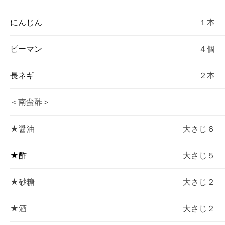
にんじん
１本
ピーマン
４個
長ネギ
２本
＜南蛮酢＞
★醤油
大さじ６
★酢
大さじ５
★砂糖
大さじ２
★酒
大さじ２