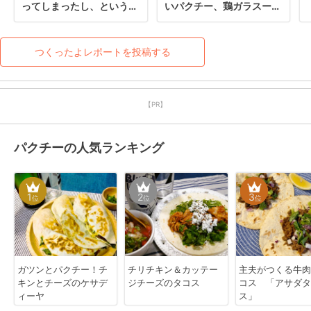
ってしまったし、というこ
いパクチー、鶏ガラスープ
とで、春雨とかは今後追加
の元をプラスしてランチに
します。何日にも分けて食
しました。リピ決定です！
べると思う。
つくったよレポートを投稿する
【PR】
パクチーの人気ランキング
1
2
3
位
位
位
ガツンとパクチー！チ
チリチキン＆カッテー
主夫がつくる牛肉
キンとチーズのケサデ
ジチーズのタコス
コス 「アサダタ
ィーヤ
ス」