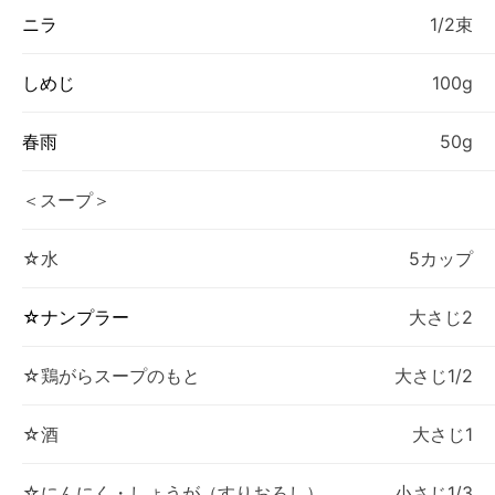
ニラ
1/2束
しめじ
100g
春雨
50g
＜スープ＞
☆水
5カップ
☆ナンプラー
大さじ2
☆鶏がらスープのもと
大さじ1/2
☆酒
大さじ1
☆にんにく・しょうが（すりおろし）
小さじ1/3