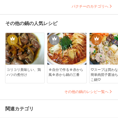
パクチーのカテゴリへ
その他の鍋の人気レシピ
1
2
3
位
位
位
コリコリ美味しい、鶏
☆自分で作る☆赤から
♡スープは買わな
ハツの煮付け
風☆赤から鍋の三番
簡単肉団子醤油ち
こ鍋♡
その他の鍋のレシピ一覧へ
関連カテゴリ