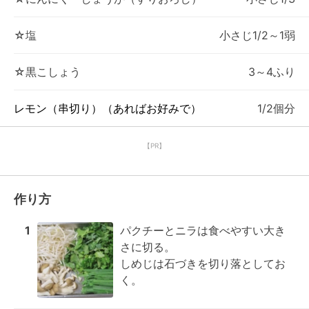
☆塩
小さじ1/2～1弱
☆黒こしょう
3～4ふり
レモン（串切り）（あればお好みで）
1/2個分
【PR】
作り方
1
パクチーとニラは食べやすい大き
さに切る。

しめじは石づきを切り落としてお
く。