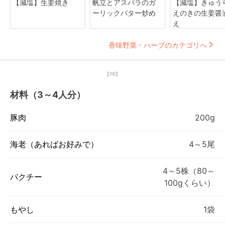
【減塩】生姜焼き
帆立とアスパラのガ
【減塩】きゅう
ーリックバター炒め
えのきの生姜醤
え
香味野菜・ハーブのカテゴリへ
【PR】
材料（3～4人分）
豚肉
200g
海老（あればお好みで）
4～5尾
4～5株（80～
パクチー
100gくらい）
もやし
1袋