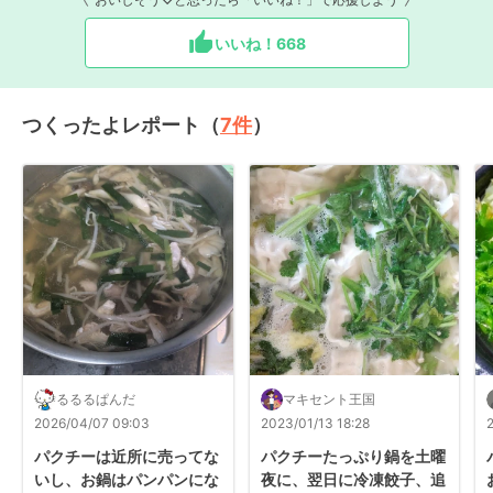
いいね！
668
つくったよレポート（
7
件
）
るるるぱんだ
マキセント王国
2026/04/07 09:03
2023/01/13 18:28
パクチーは近所に売ってな
パクチーたっぷり鍋を土曜
いし、お鍋はパンパンにな
夜に、翌日に冷凍餃子、追