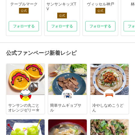
テーブルマーク
サンサンキッズT
ヴィッセル神戸
林
V
公式
公式
公式
フォローする
フォローする
フォローする
フォ
公式ファンページ新着レシピ
サンサンの丸ごと
簡単サムギョプサ
冷やしなめこうど
オレンジゼリー☆
ル
ん