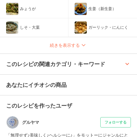
みょうが
生姜（新生姜）
しそ・大葉
ガーリック・にんにく
続きを表示する
keyboard_arrow_up
このレシピの関連カテゴリ・キーワード
あなたにイチオシの商品
このレシピを作ったユーザ
グルヤマ
フォローする
「無理せず♪美味しく♪ヘルシーに♪」をモットーにジャンルにと