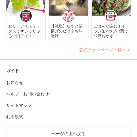
ゼリーアイスミッ
【減塩】なすと絹
ごはんが進む！イ
クスで★シャリぷ
揚げのピリ辛お味
ワシ缶×カブの葉で
る一口アイス
噌汁
即席おかず
公式ファンページ一覧へ
ガイド
お知らせ
ヘルプ・お問い合わせ
サイトマップ
利用規約
ページの上へ戻る