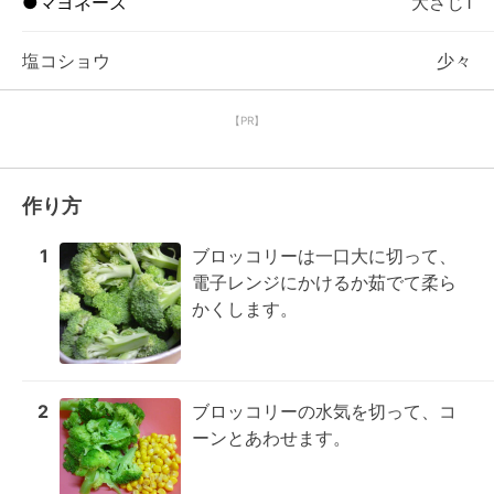
●マヨネーズ
大さじ1
塩コショウ
少々
【PR】
作り方
1
ブロッコリーは一口大に切って、
電子レンジにかけるか茹でて柔ら
かくします。
2
ブロッコリーの水気を切って、コ
ーンとあわせます。