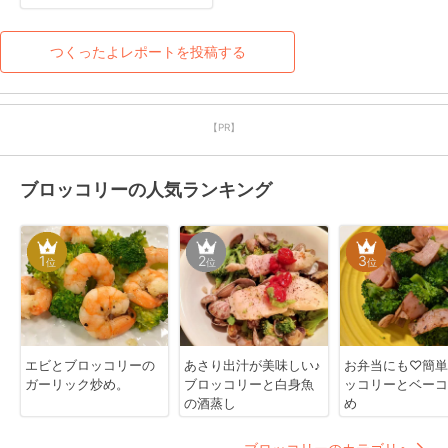
ます！
つくったよレポートを投稿する
【PR】
ブロッコリーの人気ランキング
1
2
3
位
位
位
エビとブロッコリーの
あさり出汁が美味しい♪
お弁当にも♡簡単
ガーリック炒め。
ブロッコリーと白身魚
ッコリーとベーコ
の酒蒸し
め