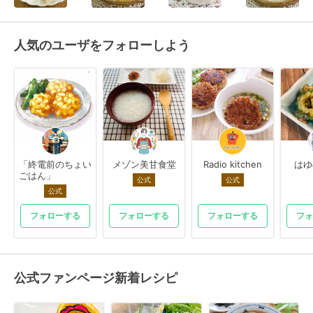
人気のユーザをフォローしよう
「終電前のちょい
メゾン美甘食堂
Radio kitchen
はゆ
ごはん」
公式
公式
公式
フォローする
フォローする
フォローする
フォ
公式ファンページ新着レシピ