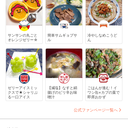
サンサンの丸ごと
簡単サムギョプサ
冷やしなめこうど
オレンジゼリー☆
ル
ん
ゼリーアイスミッ
【減塩】なすと絹
ごはんが進む！イ
クスで★シャリぷ
揚げのピリ辛お味
ワシ缶×カブの葉で
る一口アイス
噌汁
即席おかず
公式ファンページ一覧へ