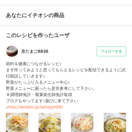
あなたにイチオシの商品
このレシピを作ったユーザ
京たまご8836
フォローする
節約＆健康につながるレシピ♪

まず作ってみようと思ってもらえるレシピを配信できるように試
行錯誤していきます♪

野菜がたっぷり入るメニュー中心♪

野菜メニューに困ったら是非参考にして下さい。

☆調理師免許・製菓衛生師免許取得

ブログもやってます♪遊びに来て下さい
♪
http://ameblo.jp/tamagm88/