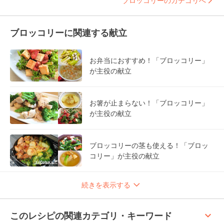
ブロッコリーのカテゴリへ
ブロッコリーに関連する献立
お弁当におすすめ！「ブロッコリー」
が主役の献立
お箸が止まらない！「ブロッコリー」
が主役の献立
ブロッコリーの茎も使える！「ブロッ
コリー」が主役の献立
続きを表示する
keyboard_arrow_up
このレシピの関連カテゴリ・キーワード