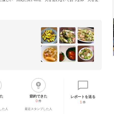
た
節約できた
レポートを送る
0
件
1
件
した人
最近スタンプした人