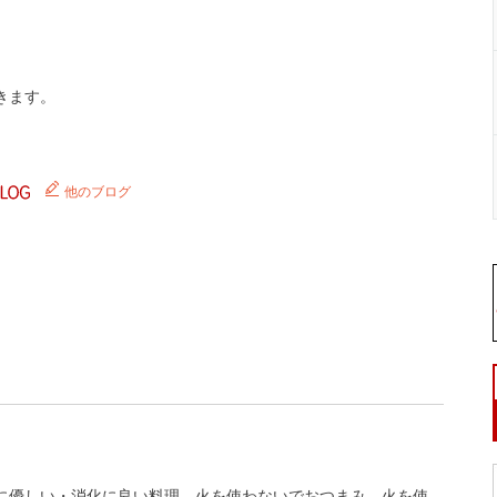
きます。
他のブログ
に優しい・消化に良い料理
火を使わないでおつまみ
火を使