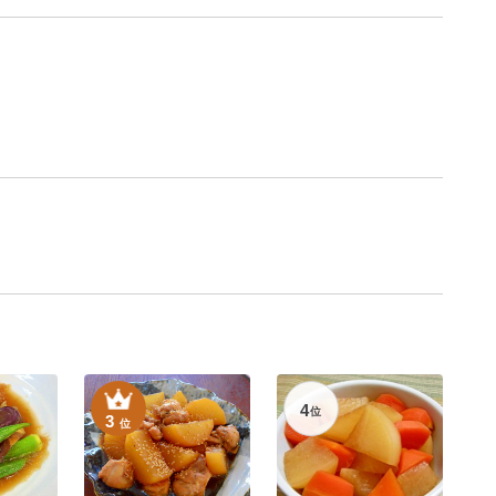
4
位
3
位