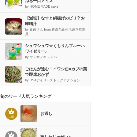
ぷる一口アイス
by HOME MADE cake
【減塩】なすと絹揚げのピリ辛お
味噌汁
by 食改さん from 青森県食生活改善推進
員
シュワシュワ☆くもりんブルーハ
ワイゼリー♪
by サンサンキッズTV
ごはんが進む！イワシ缶×カブの葉
で即席おかず
by DSAデイリーストックアクション
旬のワード人気ランキング
お通し
1
位
蒸したじゃがいも