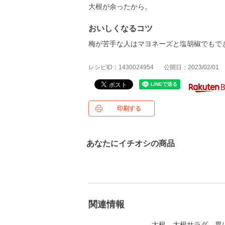
大根が余ったから。
おいしくなるコツ
梅が苦手な人はマヨネーズと塩胡椒でもで
レシピID：1430024954
公開日：2023/02/01
印刷する
あなたにイチオシの商品
関連情報
大根
大根サラダ
胃