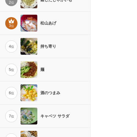
2
位
松山あげ
3
位
持ち寄り
4
位
麺
5
位
酒のつまみ
6
位
キャベツ サラダ
7
位