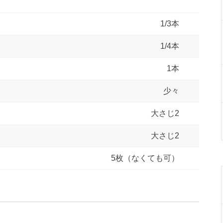
1/3本
1/4本
1本
少々
大さじ2
大さじ2
5枚（なくても可）