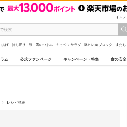
インフ
山あげ
持ち寄り
麺
酒のつまみ
キャベツ サラダ
豚ヒレ肉 ブロック
すだち
コラム
公式ファンページ
キャンペーン・特集
食の安全
レシピ詳細