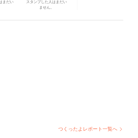
はまだい
スタンプした人はまだい
。
ません。
つくったよレポート一覧へ