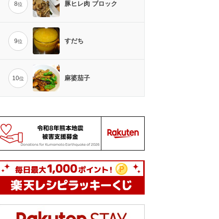
豚ヒレ肉 ブロック
8
位
すだち
9
位
麻婆茄子
10
位