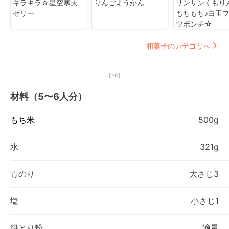
キラキラ☆星空寒天
りんごようかん
サンサンくもり
ゼリー
もちもち♪白玉
ツポンチ☆
和菓子のカテゴリへ
【PR】
材料（5〜6人分）
もち米
500g
水
321g
青のり
大さじ3
塩
小さじ1
餅とり粉
適量