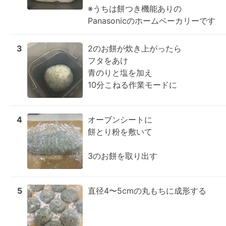
※うちは餅つき機能ありの

Panasonicのホームベーカリーです
3
2のお餅が炊き上がったら

フタをあけ

青のりと塩を加え

10分こねる作業モードに
4
オーブンシートに

餅とり粉を敷いて

3のお餅を取り出す
5
直径4〜5cmの丸もちに成形する