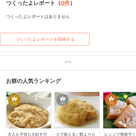
つくったよレポート（
0
件
）
つくったよレポートはありません
つくったよレポートを投稿する
【PR】
お餅の人気ランキング
1
2
3
位
位
位
大人も子供も大好き♡
５で覚える／餅よりも
レンジで簡単♡く