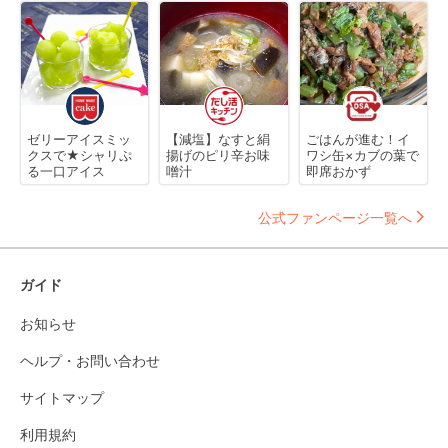
ゼリーアイスミッ
【減塩】なすと絹
ごはんが進む！イ
クスで★シャリぷ
揚げのピリ辛お味
ワシ缶×カブの葉で
る一口アイス
噌汁
即席おかず
公式ファンページ一覧へ
ガイド
お知らせ
ヘルプ・お問い合わせ
サイトマップ
利用規約