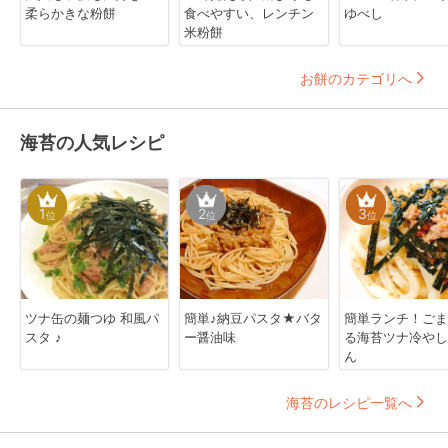
柔らかきな粉餅
食べやすい、レンチン
ゆべし
米粉餅
お餅のカテゴリへ
海苔の人気レシピ
1
2
3
位
位
位
ツナ缶の麺つゆ 和風パ
簡単♪納豆パスタ★バタ
簡単ランチ！ごま
スタ ♪
ー醤油味
る海苔ツナ冷やし
ん
海苔のレシピ一覧へ