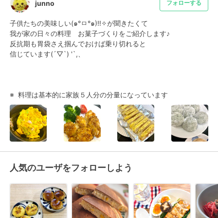
junno
フォローする
子供たちの美味しい(๑°ㅁ°๑)‼✧が聞きたくて

我が家の日々の料理　お菓子づくりをご紹介します♪

反抗期も胃袋さえ掴んでおけば乗り切れると

信じています(´▽`) '`,、

※  料理は基本的に家族５人分の分量になっています
人気のユーザをフォローしよう