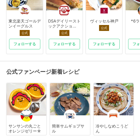
東北楽天ゴールデ
DSAデイリースト
ヴィッセル神戸
*6
ンイーグルス
ックアクショ...
公式
公式
公式
フォローする
フォローする
フォローする
フォ
公式ファンページ新着レシピ
サンサンの丸ごと
簡単サムギョプサ
冷やしなめこうど
オレンジゼリー☆
ル
ん