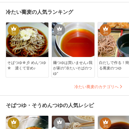
冷たい蕎麦の人気ランキング
1
2
3
位
位
位
そばつゆ☆彡 めんつゆ
麺つゆは買いません♪我
白だしで作る！簡
☆ 濃くて甘め♪
が家の“冷たいそばのつ
る蕎麦のつゆ
ゆ”
冷たい蕎麦のカテゴリへ
そばつゆ・そうめんつゆの人気レシピ
1
2
3
位
位
位