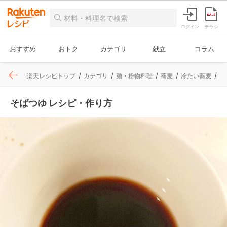
ログイン
チラシ
おすすめ
おトク
カテゴリ
献立
コラム
楽天レシピトップ
カテゴリ
麺・粉物料理
蕎麦
冷たい蕎麦
レ
そばつゆ レシピ・作り方