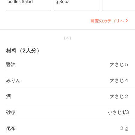
oodles Salad
g Soba
蕎麦のカテゴリへ
【PR】
材料（2人分）
醤油
大さじ５
みりん
大さじ４
酒
大さじ２
砂糖
小さじ1/3
昆布
２ｇ