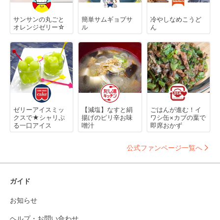
サンサンの丸ごと
簡単サムギョプサ
冷やしなめこうど
オレンジゼリー☆
ル
ん
ゼリーアイスミッ
【減塩】なすと絹
ごはんが進む！イ
クスで★シャリぷ
揚げのピリ辛お味
ワシ缶×カブの葉で
る一口アイス
噌汁
即席おかず
公式ファンページ一覧へ
ガイド
お知らせ
ヘルプ・お問い合わせ