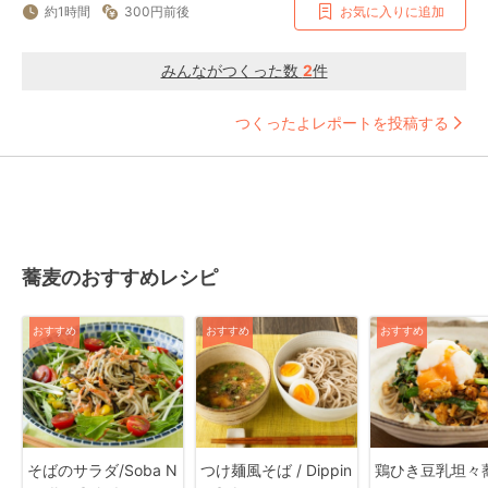
約1時間
300円前後
お気に入りに追加
みんながつくった数
2
件
つくったよレポートを投稿する
蕎麦のおすすめレシピ
おすすめ
おすすめ
おすすめ
そばのサラダ/Soba N
つけ麺風そば / Dippin
鶏ひき豆乳坦々