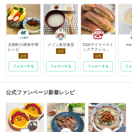
古樹軒の簡単中華
メゾン美甘食堂
DSAデイリースト
me
レシピ
ックアクショ...
公式
公式
公式
フォローする
フォローする
フォローする
フォ
公式ファンページ新着レシピ