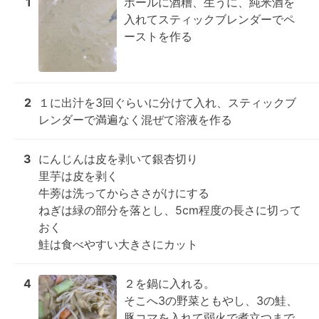
1
ボールに酒糟、生うに、純米酒を
入れてスティックブレンダーでペ
ーストを作る
2
１に出汁を3回ぐらいに分けて入れ、スティックブ
レンダーで満遍なく混ぜて溶液を作る
3
にんじんは皮を剥いて銀杏切り

里芋は皮を剥く

牛蒡は洗ってからささがけにする

ねぎは緑の部分を落とし、5cm程度の長さに切って
おく

鮭は食べやすい大きさにカット
4
２を鍋に入れる。

そこへ3の野菜ともやし、3の鮭、
豚コマを入れて弱火で煮立つまで