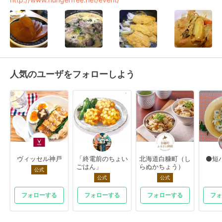
人気のユーザをフォローしよう
ヴィッセル神戸
「終電前のちょい
北海道白糠町（し
⚫短
ごはん」
らぬかちょう）
公式
公式
公式
フォローする
フォローする
フォローする
フォ