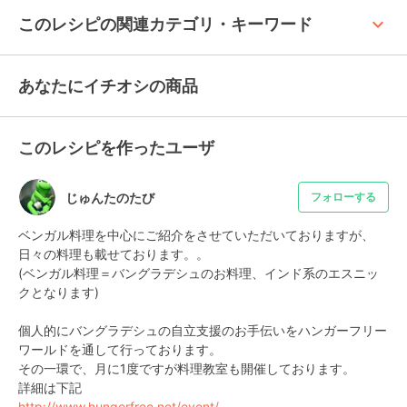
keyboard_arrow_up
このレシピの関連カテゴリ・キーワード
あなたにイチオシの商品
このレシピを作ったユーザ
じゅんたのたび
フォローする
ベンガル料理を中心にご紹介をさせていただいておりますが、

日々の料理も載せております。。

(ベンガル料理＝バングラデシュのお料理、インド系のエスニッ
クとなります)

個人的にバングラデシュの自立支援のお手伝いをハンガーフリー
ワールドを通して行っております。

その一環で、月に1度ですが料理教室も開催しております。

http://www.hungerfree.net/event/