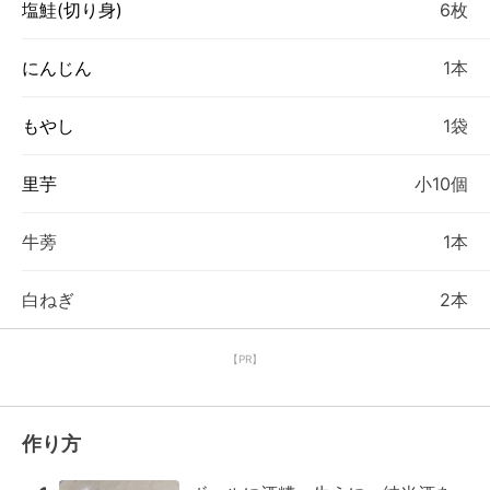
塩鮭(切り身)
6枚
にんじん
1本
もやし
1袋
里芋
小10個
牛蒡
1本
白ねぎ
2本
【PR】
作り方