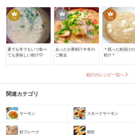
1
2
3
位
位
位
夏でも冬でもいつ食べ
あったか豚粕汁☆冬の
＊残った粕漬けの
ても美味しい粕汁♡
ご馳走
粕汁＊
粕汁のレシピ一覧へ
関連カテゴリ
サーモン
スモークサーモン
鮭フレーク
銀鮭