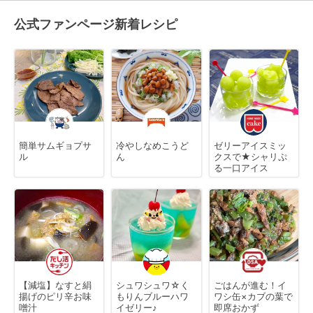
公式ファンページ新着レシピ
簡単サムギョプサ
冷やしなめこうど
ゼリーアイスミッ
ル
ん
クスで★シャリぷ
る一口アイス
【減塩】なすと絹
シュワシュワ☆く
ごはんが進む！イ
揚げのピリ辛お味
もりんブルーハワ
ワシ缶×カブの葉で
噌汁
イゼリー♪
即席おかず