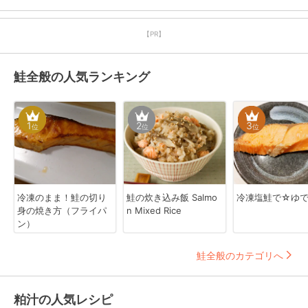
【PR】
鮭全般の人気ランキング
1
2
3
位
位
位
冷凍のまま！鮭の切り
鮭の炊き込み飯 Salmo
冷凍塩鮭で☆ゆ
身の焼き方（フライパ
n Mixed Rice
ン）
鮭全般のカテゴリへ
粕汁の人気レシピ