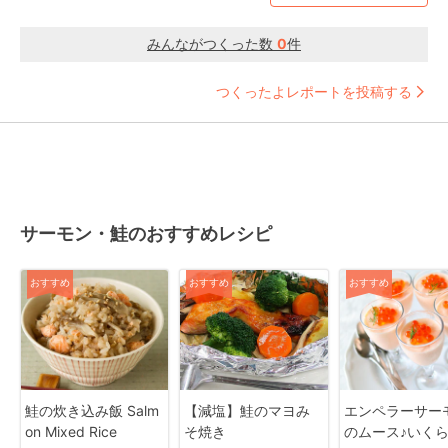
みんながつくった数
0
件
つくったよレポートを投稿する
サーモン・鮭のおすすめレシピ
おすすめ
おすすめ
おすすめ
鮭の炊き込み飯 Salm
【減塩】鮭のマヨみ
エンペラーサー
on Mixed Rice
そ焼き
のムース♪いく