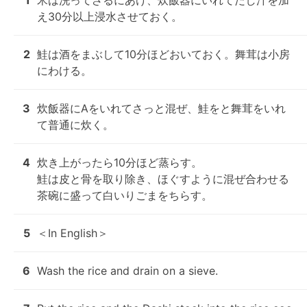
1
米は洗ってざるにあけ、炊飯器にいれてだし汁を加
え30分以上浸水させておく。
2
鮭は酒をまぶして10分ほどおいておく。舞茸は小房
にわける。
3
炊飯器にAをいれてさっと混ぜ、鮭をと舞茸をいれ
て普通に炊く。
4
炊き上がったら10分ほど蒸らす。

鮭は皮と骨を取り除き、ほぐすように混ぜ合わせる

茶碗に盛って白いりごまをちらす。
5
＜In English＞
6
Wash the rice and drain on a sieve.