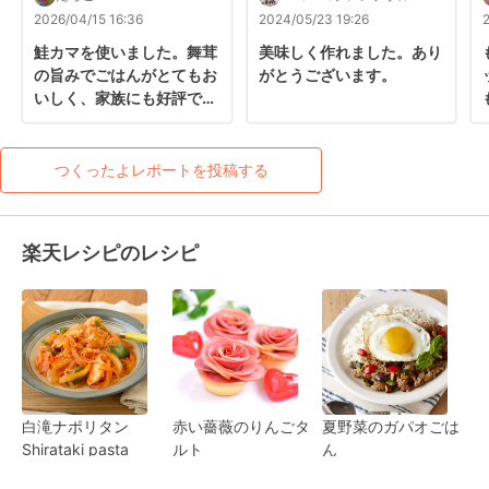
ック
2026/04/15 16:36
2024/05/23 19:26
鮭カマを使いました。舞茸
美味しく作れました。あり
の旨みでごはんがとてもお
がとうございます。
いしく、家族にも好評でし
た！
つくったよレポートを投稿する
楽天レシピのレシピ
白滝ナポリタン
赤い薔薇のりんごタ
夏野菜のガパオごは
Shirataki pasta
ルト
ん