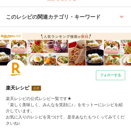
keyboard_arrow_up
このレシピの関連カテゴリ・キーワード
フォローする
楽天レシピ
公式
楽天レシピの公式レシピ一覧です★　

「楽しく美味しく、みんなを笑顔に♪」をモットーにレシピを紹
介しています。

お気に入りのレシピを見つけて、是非あなたもつくってみてくだ
さいね♪