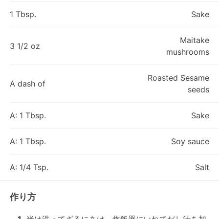
1 Tbsp.
Sake
Maitake
3 1/2 oz
mushrooms
Roasted Sesame
A dash of
seeds
A: 1 Tbsp.
Sake
A: 1 Tbsp.
Soy sauce
A: 1/4 Tsp.
Salt
作り方