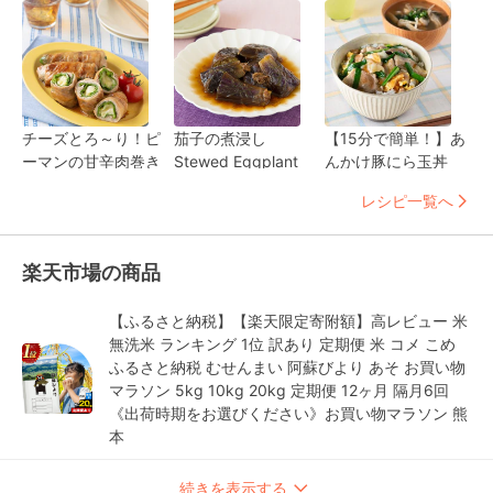
チーズとろ～り！ピ
茄子の煮浸し
【15分で簡単！】あ
ーマンの甘辛肉巻き
Stewed Eggplant
んかけ豚にら玉丼
レシピ一覧へ
楽天市場の商品
【ふるさと納税】【楽天限定寄附額】高レビュー 米
無洗米 ランキング 1位 訳あり 定期便 米 コメ こめ
ふるさと納税 むせんまい 阿蘇びより あそ お買い物
マラソン 5kg 10kg 20kg 定期便 12ヶ月 隔月6回
《出荷時期をお選びください》お買い物マラソン 熊
本
続きを表示する