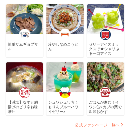
簡単サムギョプサ
冷やしなめこうど
ゼリーアイスミッ
ル
ん
クスで★シャリぷ
る一口アイス
【減塩】なすと絹
シュワシュワ☆く
ごはんが進む！イ
揚げのピリ辛お味
もりんブルーハワ
ワシ缶×カブの葉で
噌汁
イゼリー♪
即席おかず
公式ファンページ一覧へ