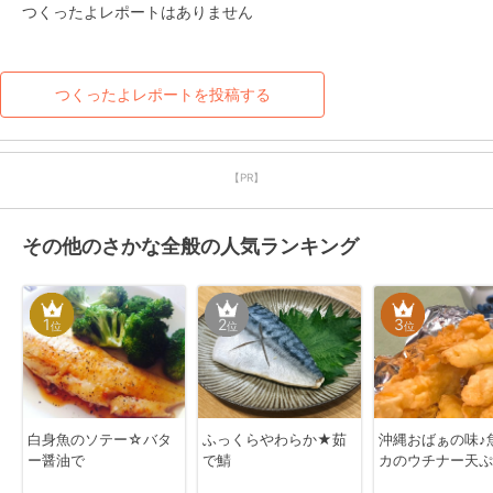
つくったよレポートはありません
つくったよレポートを投稿する
【PR】
その他のさかな全般の人気ランキング
1
2
3
位
位
位
白身魚のソテー☆バタ
ふっくらやわらか★茹
沖縄おばぁの味♪
ー醤油で
で鯖
カのウチナー天ぷ