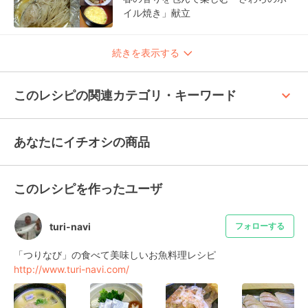
イル焼き」献立
続きを表示する
keyboard_arrow_up
このレシピの関連カテゴリ・キーワード
あなたにイチオシの商品
このレシピを作ったユーザ
turi-navi
フォローする
http://www.turi-navi.com/