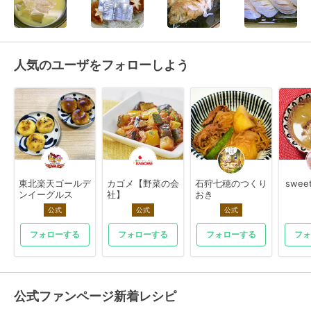
人気のユーザをフォローしよう
東北楽天ゴールデ
カゴメ【野菜の会
石狩七穂のつくり
swee
ンイーグルス
社】
おき
公式
公式
公式
フォローする
フォローする
フォローする
フォ
公式ファンページ新着レシピ