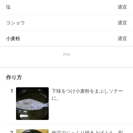
塩
適宜
コショウ
適宜
小麦粉
適宜
【PR】
作り方
1
下味をつけ小麦粉をまぶしソテー
に。
2
低温でじっくり焼き上げよう。彩