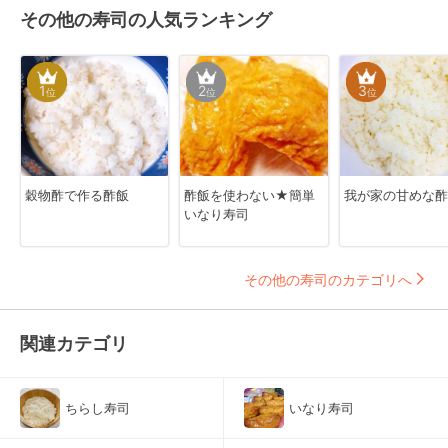
その他の寿司の人気ランキング
1
2
3
位
位
位
穀物酢で作る酢飯
酢飯を使わない★簡単
我が家の甘めな酢
いなり寿司
その他の寿司のカテゴリへ
関連カテゴリ
ちらし寿司
いなり寿司