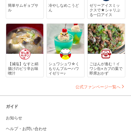
簡単サムギョプサ
冷やしなめこうど
ゼリーアイスミッ
ル
ん
クスで★シャリぷ
る一口アイス
【減塩】なすと絹
シュワシュワ☆く
ごはんが進む！イ
揚げのピリ辛お味
もりんブルーハワ
ワシ缶×カブの葉で
噌汁
イゼリー♪
即席おかず
公式ファンページ一覧へ
ガイド
お知らせ
ヘルプ・お問い合わせ