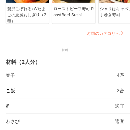
贅沢こぼれる♪Wたま
ローストビーフ寿司 R
シャリはキャベ
ごの悪魔おにぎり（2
oastBeef Sushi
手巻き寿司
種）
寿司のカテゴリへ
【PR】
材料（2人分）
春子
4匹
ご飯
2合
酢
適宜
わさび
適宜