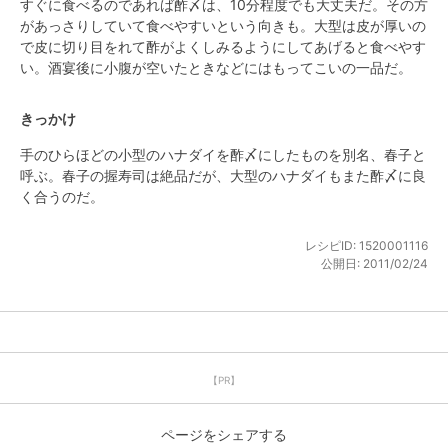
すぐに食べるのであれば酢〆は、10分程度でも大丈夫だ。その方
があっさりしていて食べやすいという向きも。大型は皮が厚いの
で皮に切り目をれて酢がよくしみるようにしてあげると食べやす
い。酒宴後に小腹が空いたときなどにはもってこいの一品だ。
きっかけ
手のひらほどの小型のハナダイを酢〆にしたものを別名、春子と
呼ぶ。春子の握寿司は絶品だが、大型のハナダイもまた酢〆に良
く合うのだ。
レシピID:
1520001116
公開日:
2011/02/24
【PR】
ページをシェアする