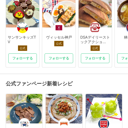
サンサンキッズT
ヴィッセル神戸
DSAデイリースト
林
V
ックアクショ...
公式
公式
公式
フォローする
フォローする
フォローする
フォ
公式ファンページ新着レシピ