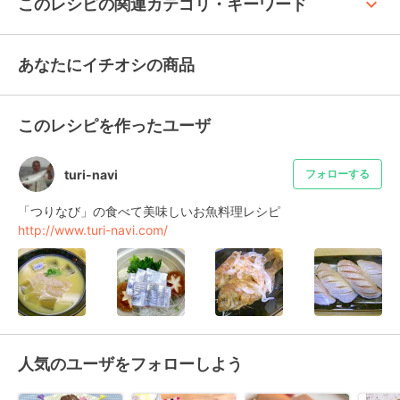
keyboard_arrow_up
このレシピの関連カテゴリ・キーワード
あなたにイチオシの商品
このレシピを作ったユーザ
turi-navi
フォローする
http://www.turi-navi.com/
人気のユーザをフォローしよう