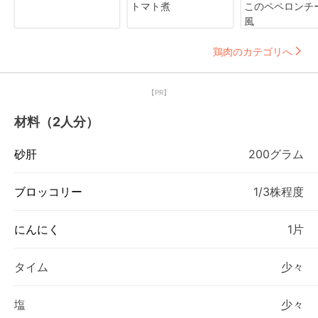
トマト煮
このペペロンチ
風
鶏肉のカテゴリへ
【PR】
材料（2人分）
砂肝
200グラム
ブロッコリー
1/3株程度
にんにく
1片
タイム
少々
塩
少々