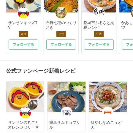
サンサンキッズT
石狩七穂のつくり
都城市ふるさと納
かあち
V
おき
税レシピ
♡
公式
公式
公式
フォローする
フォローする
フォローする
フォ
公式ファンページ新着レシピ
サンサンの丸ごと
簡単サムギョプサ
冷やしなめこうど
オレンジゼリー☆
ル
ん