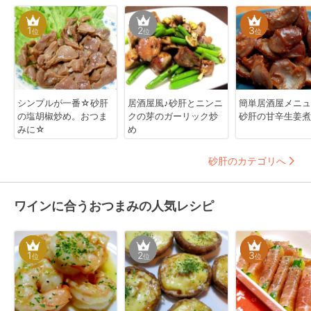
1
2
3
位
位
位
シンプルが一番☆砂肝
居酒屋風♪砂肝とニンニ
簡単居酒屋メニュ
の塩胡椒炒め。おつま
クの芽のガーリック炒
砂肝の甘辛生姜煮
みに☆
め
砂肝のカテゴリへ
ワインに合うおつまみの人気レシピ
1
2
3
位
位
位