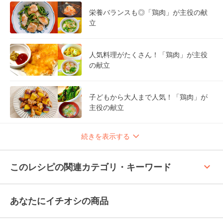
栄養バランスも◎「鶏肉」が主役の献
立
人気料理がたくさん！「鶏肉」が主役
の献立
子どもから大人まで人気！「鶏肉」が
主役の献立
続きを表示する
keyboard_arrow_up
このレシピの関連カテゴリ・キーワード
あなたにイチオシの商品