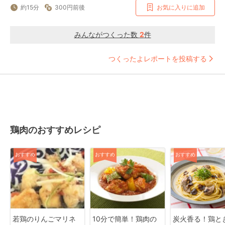
約15分
300円前後
お気に入りに追加
みんながつくった数
2
件
つくったよレポートを投稿する
鶏肉のおすすめレシピ
おすすめ
おすすめ
おすすめ
若鶏のりんごマリネ
10分で簡単！鶏肉の
炭火香る！鶏と