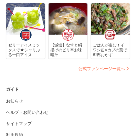
ゼリーアイスミッ
【減塩】なすと絹
ごはんが進む！イ
クスで★シャリぷ
揚げのピリ辛お味
ワシ缶×カブの葉で
る一口アイス
噌汁
即席おかず
公式ファンページ一覧へ
ガイド
お知らせ
ヘルプ・お問い合わせ
サイトマップ
利用規約