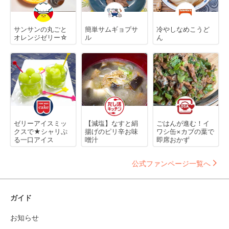
サンサンの丸ごと
簡単サムギョプサ
冷やしなめこうど
オレンジゼリー☆
ル
ん
ゼリーアイスミッ
【減塩】なすと絹
ごはんが進む！イ
クスで★シャリぷ
揚げのピリ辛お味
ワシ缶×カブの葉で
る一口アイス
噌汁
即席おかず
公式ファンページ一覧へ
ガイド
お知らせ