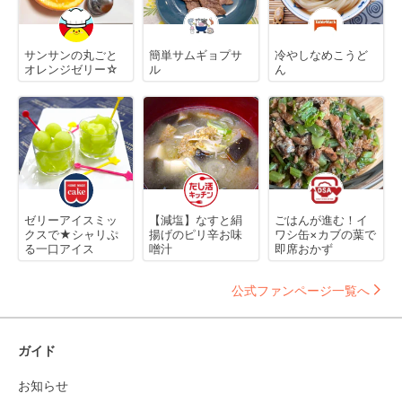
サンサンの丸ごと
簡単サムギョプサ
冷やしなめこうど
オレンジゼリー☆
ル
ん
ゼリーアイスミッ
【減塩】なすと絹
ごはんが進む！イ
クスで★シャリぷ
揚げのピリ辛お味
ワシ缶×カブの葉で
る一口アイス
噌汁
即席おかず
公式ファンページ一覧へ
ガイド
お知らせ