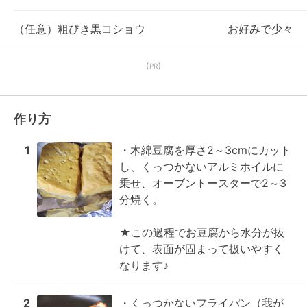
（任意）粗びき黒コショウ
お好みで少々
【PR】
作り方
1
・木綿豆腐を厚さ2～3cmにカット
し、くっつかないアルミホイルに
乗せ、オーブントースターで2～3

分焼く。

★この過程でお豆腐から水分が抜
けて、表面が固まって扱いやすく
なります♪
2
・くっつかないフライパン（我が