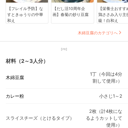
【フレイル予防】な
【だし活10周年企
【栄養士おすす
すときゅうりの中華
画】春菊の炒り豆腐
鶏ささみ入り主
和え
級！白和え
木綿豆腐のカテゴリへ
【PR】
材料（2～3人分）
1丁（今回は4分
木綿豆腐
割して使用♪）
カレー粉
小さじ1～2
2枚（計4枚にな
スライスチーズ（とけるタイプ）
るようカットして
使用♪）