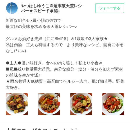
やつはしゆうこ＠週末破天荒レシ
フォローする
パー★スピード承認♪
斬新な組合せ×最小限の努力で

最大限の美味を求める破天荒レシパー♪

グルメお酒好き夫婦（共にBMI18）＆1歳娘の3人家族★

私は勿論、主人も料理するので「より美味なレシピ」開発に余念
なし(*ﾉωﾉ)

●主人●濃い味好き。食への拘り強し！私より小食w

■私■残り物活用大得意。余分な糖分・塩分・油分を加えず素材
の旨味を生かす派♪

★両名共通★低糖質・高蛋白でヘルシー志向。揚げ物苦手。野菜
大好き。