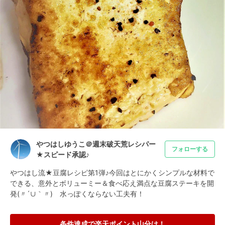
やつはしゆうこ＠週末破天荒レシパー
フォローする
★スピード承認♪
やつはし流★豆腐レシピ第1弾♪今回はとにかくシンプルな材料で
できる、意外とボリューミー＆食べ応え満点な豆腐ステーキを開
発(〃´∪｀〃)ゞ水っぽくならない工夫有！
条件達成で楽天ポイント山分け！