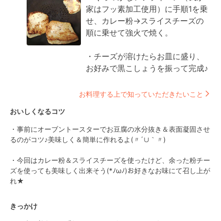
家はフッ素加工使用）に手順1を乗
せ、カレー粉→スライスチーズの
順に乗せて強火で焼く。

・チーズが溶けたらお皿に盛り、
お好みで黒こしょうを振って完成♪
お料理する上で知っていただきたいこと
おいしくなるコツ
・事前にオーブントースターでお豆腐の水分抜き＆表面凝固させ
るのがコツ♪美味しく＆簡単に作れるよ(〃´∪｀〃)ゞ

・今回はカレー粉＆スライスチーズを使ったけど、余った粉チー
ズを使っても美味しく出来そう(*ﾉωﾉ)お好きなお味にて召し上が
れ★
きっかけ