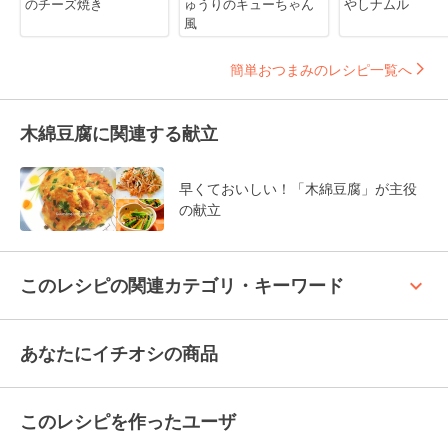
のチーズ焼き
ゅうりのキューちゃん
やしナムル
風
簡単おつまみのレシピ一覧へ
木綿豆腐に関連する献立
早くておいしい！「木綿豆腐」が主役
の献立
keyboard_arrow_up
このレシピの関連カテゴリ・キーワード
あなたにイチオシの商品
このレシピを作ったユーザ