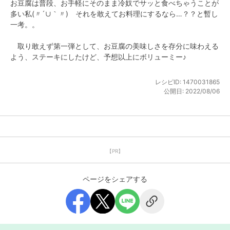
お豆腐は普段、お手軽にそのまま冷奴でサッと食べちゃうことが
多い私(〃´∪｀〃)ゞそれを敢えてお料理にするなら…？？と暫し
一考。。

　取り敢えず第一弾として、お豆腐の美味しさを存分に味わえる
よう、ステーキにしたけど、予想以上にボリューミー♪
レシピID:
1470031865
公開日:
2022/08/06
【PR】
ページをシェアする