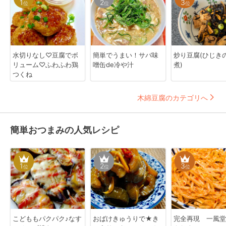
1
2
3
位
位
位
水切りなし♡豆腐でボ
簡単でうまい！サバ味
炒り豆腐(ひじき
リューム♡ふわふわ鶏
噌缶de冷や汁
煮)
つくね
木綿豆腐のカテゴリへ
簡単おつまみの人気レシピ
1
2
3
位
位
位
こどももパクパク♪なす
おばけきゅうりで★き
完全再現 一風堂