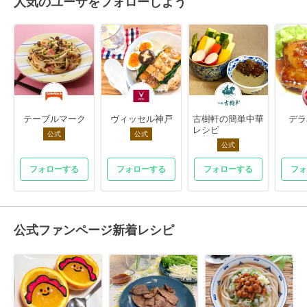
人気のユーザをフォローしよう
テーブルマーク
ヴィッセル神戸
古樹軒の簡単中華
デラ
レシピ
公式
公式
公式
フォローする
フォローする
フォローする
フォ
公式ファンページ新着レシピ