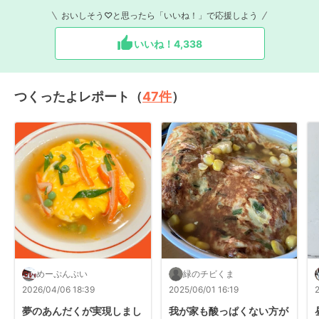
おいしそう♡と思ったら「いいね！」で応援しよう
いいね！
4,338
つくったよレポート（
47
件
）
めーぷんぷい
緑のチビくま
2026/04/06 18:39
2025/06/01 16:19
夢のあんだくが実現しまし
我が家も酸っぱくない方が