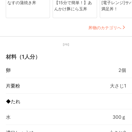
なすの蒲焼き丼
【15分で簡単！】あ
[電子レンジ]サ
んかけ豚にら玉丼
満足丼！
丼物のカテゴリへ
【PR】
材料（1人分）
卵
2個
片栗粉
大さじ1
◆たれ
水
300ｇ