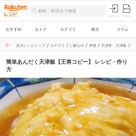
ログイン
チラシ
おすすめ
おトク
カテゴリ
献立
コラム
楽天レシピトップ
カテゴリ
ご飯もの
丼物
天津丼・天津飯
レ
簡単あんだく天津飯【王将コピー】 レシピ・作り
方