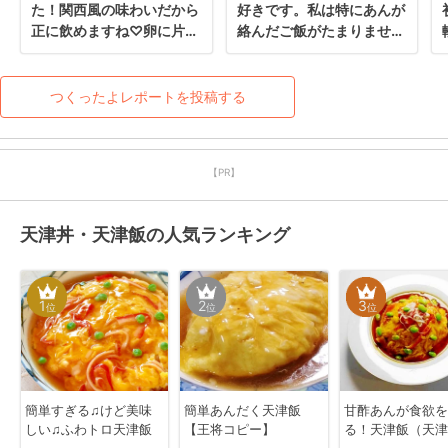
た！関西風の味わいだから
好きです。私は特にあんが
正に飲めますね♡卵に片栗
絡んだご飯がたまりませ
粉は薄焼きのときだけして
ん。
ましたが今日はとっても勉
強になりました♪レシピ感
つくったよレポートを投稿する
謝です(^^)
【PR】
天津丼・天津飯の人気ランキング
1
2
3
位
位
位
簡単すぎる♫けど美味
簡単あんだく天津飯
甘酢あんが食欲を
しい♫ふわトロ天津飯
【王将コピー】
る！天津飯（天津