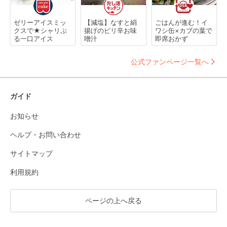
ゼリーアイスミッ
【減塩】なすと絹
ごはんが進む！イ
クスで★シャリぷ
揚げのピリ辛お味
ワシ缶×カブの葉で
る一口アイス
噌汁
即席おかず
公式ファンページ一覧へ
ガイド
お知らせ
ヘルプ・お問い合わせ
サイトマップ
利用規約
ページの上へ戻る