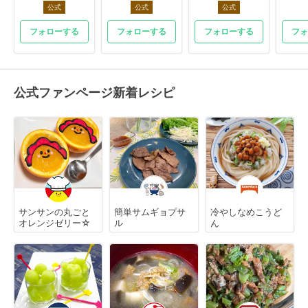
公式
公式
公式
フォローする
フォローする
フォローする
フォ
公式ファンページ新着レシピ
サンサンの丸ごと
簡単サムギョプサ
冷やしなめこうど
オレンジゼリー☆
ル
ん