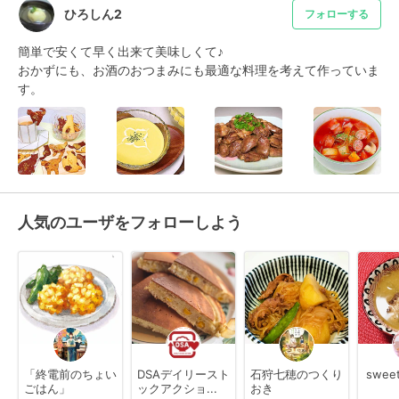
ひろしん2
フォローする
簡単で安くて早く出来て美味しくて♪

おかずにも、お酒のおつまみにも最適な料理を考えて作っていま
す。
人気のユーザをフォローしよう
「終電前のちょい
DSAデイリースト
石狩七穂のつくり
swee
ごはん」
ックアクショ...
おき