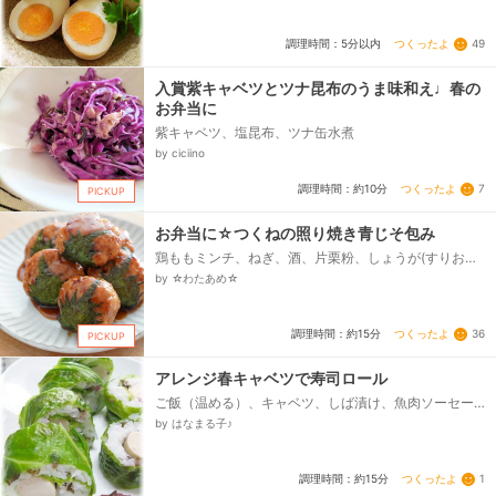
つくったよ
49
調理時間：5分以内
入賞紫キャベツとツナ昆布のうま味和え♩春の
お弁当に
紫キャベツ、塩昆布、ツナ缶水煮
by ciciino
つくったよ
7
調理時間：約10分
PICKUP
お弁当に☆つくねの照り焼き青じそ包み
鶏ももミンチ、ねぎ、酒、片栗粉、しょうが(すりおろ
し)、塩、こしょう、青じそ、☆酒、☆みりん、☆砂
by ☆わたあめ☆
糖、☆しょうゆ...
つくったよ
36
調理時間：約15分
PICKUP
アレンジ春キャベツで寿司ロール
ご飯（温める）、キャベツ、しば漬け、魚肉ソーセー
ジ、・・寿司酢、Ａ・・、酢、砂糖、塩
by はなまる子♪
つくったよ
1
調理時間：約15分