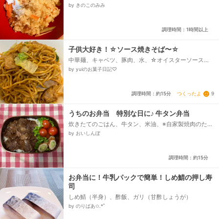
う＋酢、人参、薄揚げ、○醤油、酒、○塩、○↑の鶏ガ
by きのこのみみ
ラスープ、○だし昆布...
調理時間：1時間以上
子供大好き！☆ソース焼きそば〜☆
中華麺、キャベツ、豚肉、水、☆オイスターソース、
☆ウスターソース、☆醤油、鰹節、青のり、紅生姜(お
by yuiのお菓子日記♡
好みで)...
つくったよ
9
調理時間：約15分
うちのお弁当 特別な日に♪ 牛タン弁当
炊きたてのごはん、牛タン、米油、※自家製焼肉のた
れ、塩、黒胡椒、ミニトマト、レタス、ちくわ、塩ず
by おいしんぼ
りしたきゅうり...
調理時間：約15分
お弁当に！牛乳パックで簡単！しめ鯖の押し寿
司
しめ鯖（半身）、酢飯、ガリ（甘酢しょうが）
by のりばあ✩.*˚