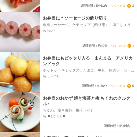
つくったよ
2
調理時間：5分以内
お弁当に＊ソーセージの飾り切り
魚肉ソーセージ、ケチャップ（飾り用）、塩こしょう
by kaohi
つくったよ
1
調理時間：約10分
お弁当にもピッタリ入る まんまる アメリカ
ンドック
ホットケーキミックス、たまご、牛乳、魚肉ソーセー
ジ
by しらつむ
つくったよ
5
調理時間：約30分
お弁当のおかず 焼き海苔と梅 ちくわのクルク
ル♪
ちくわ、焼き海苔、梅干（小）
by ●まかろん●
調理時間：5分以内