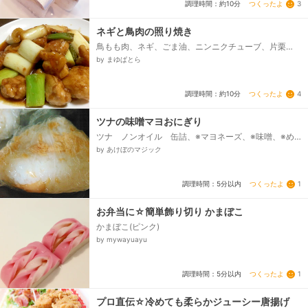
つくったよ
3
調理時間：約10分
ネギと鳥肉の照り焼き
鳥もも肉、ネギ、ごま油、ニンニクチューブ、片栗
粉、★醤油、★みりん、★酒、★砂糖
by まゆぱとら
つくったよ
4
調理時間：約10分
ツナの味噌マヨおにぎり
ツナ ノンオイル 缶詰、※マヨネーズ、※味噌、※め
んつゆ、※てんさい糖、※純米酢、※白胡椒、ご飯
by あけぼのマジック
つくったよ
1
調理時間：5分以内
お弁当に☆簡単飾り切り かまぼこ
かまぼこ(ピンク)
by mywayuayu
つくったよ
1
調理時間：5分以内
プロ直伝☆冷めても柔らかジューシー唐揚げ