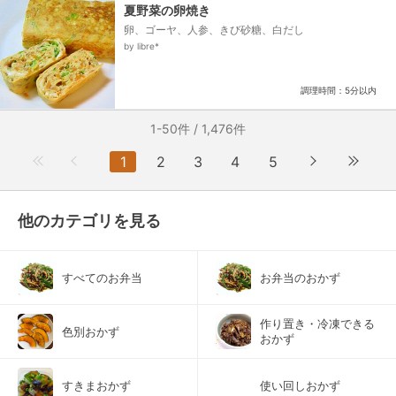
夏野菜の卵焼き
卵、ゴーヤ、人参、きび砂糖、白だし
by libre*
調理時間：5分以内
1-50件 / 1,476件
1
2
3
4
5
他のカテゴリを見る
すべてのお弁当
お弁当のおかず
作り置き・冷凍できる
色別おかず
おかず
すきまおかず
使い回しおかず