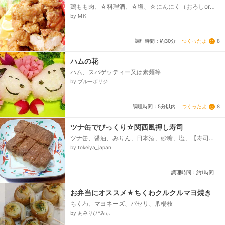
鶏もも肉、☆料理酒、☆塩、☆にんにく（おろしor粉
でも可）、☆黒こしょう（白でも可）、☆濃口醤油、
by МＫ
☆おろししょうが、☆味の素、卵、★片栗粉・小麦
粉、胡麻油...
つくったよ
8
調理時間：約30分
ハムの花
ハム、スパゲッティー又は素麺等
by ブルーボリジ
つくったよ
8
調理時間：5分以内
ツナ缶でびっくり☆関西風押し寿司
ツナ缶、醤油、みりん、日本酒、砂糖、塩、【寿司
飯】、米、酢、砂糖、塩、海苔
by tokeiya_japan
調理時間：約1時間
お弁当にオススメ★ちくわクルクルマヨ焼き
ちくわ、マヨネーズ、パセリ、爪楊枝
by あみりひ*みぃ