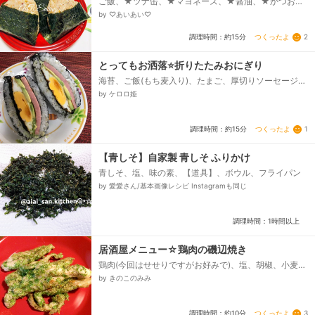
ご飯、★ツナ缶、★マヨネーズ、★醤油、★かつおぶ
し、海苔、塩（お好みで）
by ♡あいあい♡
つくったよ
2
調理時間：約15分
とってもお洒落⭐折りたたみおにぎり
海苔、ご飯(もち麦入り)、たまご、厚切りソーセージス
テーキ、アボカドスライス、マヨネーズ
by ケロロ姫
つくったよ
1
調理時間：約15分
【青しそ】自家製 青しそ ふりかけ
青しそ、塩、味の素、【道具】、ボウル、フライパン
by 愛愛さん/基本画像レシピ Instagramも同じ
調理時間：1時間以上
居酒屋メニュー☆鶏肉の磯辺焼き
鶏肉(今回はせせりですがお好みで)、塩、胡椒、小麦粉
＋青海苔、キャノーラ油
by きのこのみみ
つくったよ
3
調理時間：約10分