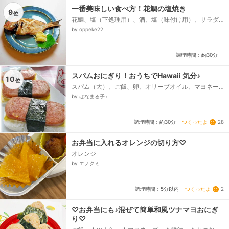
一番美味しい食べ方！花鯛の塩焼き
9
位
花鯛、塩（下処理用）、酒、塩（味付け用）、サラダ
油、（生姜の甘酢漬け）
by oppeke22
調理時間：約30分
スパムおにぎり！おうちでHawaii 気分♪
10
位
スパム（大）、ご飯、卵、オリーブオイル、マヨネー
ズ、焼き海苔（全形）
by はなまる子♪
つくったよ
28
調理時間：約30分
お弁当に入れるオレンジの切り方♡
オレンジ
by エノクミ
つくったよ
2
調理時間：5分以内
♡お弁当にも♪混ぜて簡単和風ツナマヨおにぎ
り♡