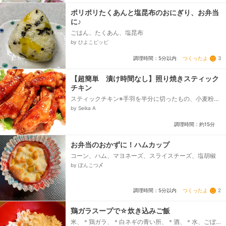
ポリポリたくあんと塩昆布のおにぎり、お弁当
に♪
ごはん、たくあん、塩昆布
by ひよこピッピ
つくったよ
3
調理時間：5分以内
【超簡単 漬け時間なし】照り焼きスティック
チキン
スティックチキン※手羽を半分に切ったもの、小麦粉、
サラダ油、A しょうゆ、A みりん、A 、にんにく
by Seika A
（チューブ使用）、粉コショウ、しそ...
調理時間：約15分
お弁当のおかずに！ハムカップ
コーン、ハム、マヨネーズ、スライスチーズ、塩胡椒
by ぽんこつ〆
つくったよ
2
調理時間：5分以内
鶏ガラスープで☆炊き込みご飯
米、＊鶏ガラ、＊白ネギの青い所、＊酒、＊水、ごぼ