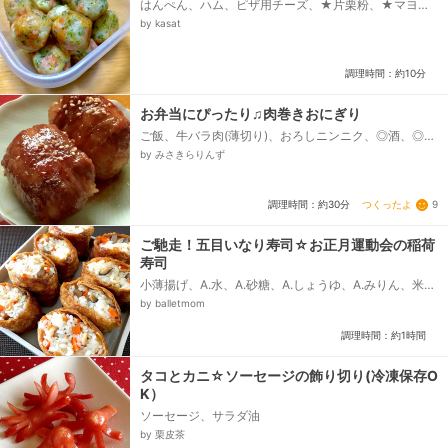
はんぺん、ハム、ピザ用チーズ、★片栗粉、★マヨネ
ーズ、★青のり、サラダ油
by kasat
調理時間：約10分
お弁当にぴったり♫肉巻きおにぎり
ご飯、牛バラ肉(薄切り)、おろしニンニク、◎酒、◎醤
油、◎砂糖、◎みりん、◎鶏がらスープの素
by みさきらりんず
つくったよ
9
調理時間：約30分
ご馳走！五目いなり寿司☆お正月運動会の稲荷
寿司
小薄揚げ、A.水、A.砂糖、A.しょうゆ、A.みりん、米、
B.酢、B.砂糖、B.塩、鶏モモ肉、にんじん、しいたけ、
by balletmom
こんにゃく、C.水、C.粉末だしの素、C.砂糖、C.しょ
うゆ、C.みりん、炒りごま...
調理時間：約1時間
タコとカニ☆ソーセージの飾り切り(冷凍保存O
K）
ソーセージ、サラダ油
by 栗皮茶