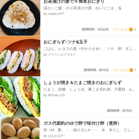
お茶漬けの素で☆簡単おにぎり
温かいご飯、のり茶漬けの素、白いりごま、塩
by makicchi**
つくったよ
2
調理時間：5分以内
おにぎらず♪ツナ&玉子
ごはん、レタスの葉（中か小さめ）、ツナ、卵、すし
酢、マヨネーズ、ブラックペッパー、塩、焼きのり
by グリーンエメラルド
つくったよ
1
調理時間：約15分
しょうが焼き＆たまご焼きのおにぎらず
たまご、砂糖、しょうゆ、豚こま切れ肉、片栗粉、aし
ょうゆ、a酒、a砂糖、aすりおろししょうが、すりご
by 92treeユ25
ま、グリーンリーフ、焼きのり全型、ごはん...
調理時間：約10分
ガス代節約のゆで卵で味付け卵（煮卵）
卵（M、酢、・・漬けダレA・・、水、本だし、だし醤
油（なければ濃口醤油、砂糖
by はなまる子♪