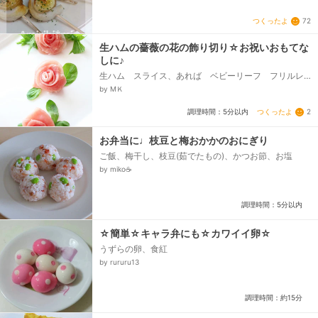
つくったよ
72
生ハムの薔薇の花の飾り切り☆お祝いおもてな
しに♪
生ハム スライス、あれば ベビーリーフ フリルレ
タスなど
by МＫ
つくったよ
2
調理時間：5分以内
お弁当に♩枝豆と梅おかかのおにぎり
ご飯、梅干し、枝豆(茹でたもの)、かつお節、お塩
by miko☕️
調理時間：5分以内
☆簡単☆キャラ弁にも☆カワイイ卵☆
うずらの卵、食紅
by rururu13
調理時間：約15分