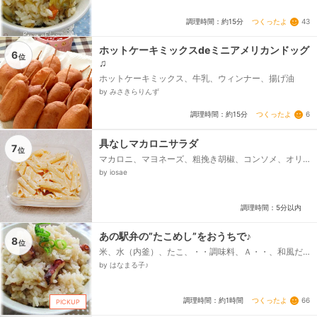
うゆ、酒、みりん、塩...
つくったよ
43
調理時間：約15分
ホットケーキミックスdeミニアメリカンドッグ
6
位
♫
ホットケーキミックス、牛乳、ウィンナー、揚げ油
by みさきらりんず
つくったよ
6
調理時間：約15分
具なしマカロニサラダ
7
位
マカロニ、マヨネーズ、粗挽き胡椒、コンソメ、オリ
ーブオイル
by iosae
調理時間：5分以内
あの駅弁の”たこめし”をおうちで♪
8
位
米、水（内釜）、たこ、・・調味料、Ａ・・、和風だ
しの素（粉末）、酒、しょうゆ、塩、・・・・・・、
by はなまる子♪
あさつき（又は万能ねぎ）...
つくったよ
66
調理時間：約1時間
PICKUP