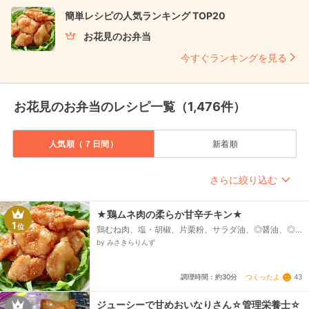
簡単レシピの人気ランキング TOP20
お花見のお弁当
今すぐランキングを見る
お花見のお弁当のレシピ一覧（1,476件）
人気順（７日間）
新着順
さらに絞り込む
★鶏ムネ肉の柔らか甘辛チキン★
1
位
鶏むね肉、塩・胡椒、片栗粉、サラダ油、◎醤油、◎
酒、◎みりん、◎砂糖、◎おろしニンニク、◎おろし生
by みさきらりんず
姜、炒りごま...
つくったよ
43
調理時間：約30分
ジューシーで甘めおいなりさん☆管理栄養士☆