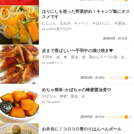
ほりにしを使った野菜炒め！キャンプ飯にオス
スメです
にんじん、玉ねぎ、キャベツ、☆ほりにし、☆醤油、
油
by yuiのお菓子日記♡
調理時間：約15分
皮まで香ばしい〜手羽中の漬け焼き❤
手羽中、油、★、醤油、酒、鶏がらスープの素、生姜
チューブ、にんにくチューブ
by yukiiiiマミー
つくったよ
1
調理時間：約30分
めちゃ簡単♪かぼちゃの蜂蜜醤油煮♡
かぼちゃ、蜂蜜、醤油、水
by *kuuuma*
つくったよ
4
調理時間：約15分
お弁当に！コロコロ青のりはんぺんボール