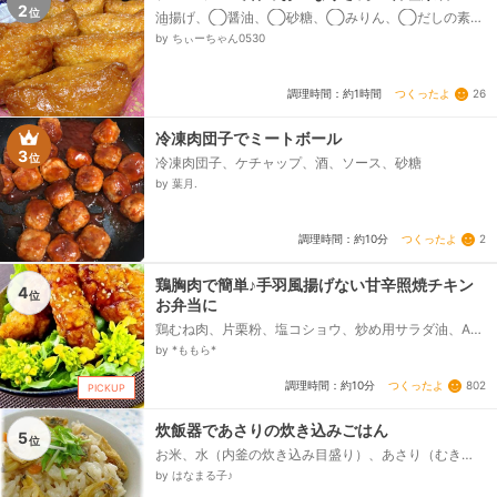
2
位
油揚げ、◯醤油、◯砂糖、◯みりん、◯だしの素、
◯水、ご飯、☆お酢、☆砂糖、☆塩
by ちぃーちゃん0530
つくったよ
26
調理時間：約1時間
冷凍肉団子でミートボール
3
位
冷凍肉団子、ケチャップ、酒、ソース、砂糖
by 葉月.
つくったよ
2
調理時間：約10分
鶏胸肉で簡単♪手羽風揚げない甘辛照焼チキン
4
位
お弁当に
鶏むね肉、片栗粉、塩コショウ、炒め用サラダ油、A醤
油、Aみりん、Aお酒、A砂糖
by *ももら*
つくったよ
802
調理時間：約10分
PICKUP
炊飯器であさりの炊き込みごはん
5
位
お米、水（内釜の炊き込み目盛り）、あさり（むき
身・冷凍）、油揚げ、ニンジン、三つ葉（お好み
by はなまる子♪
で）、・・調味料、Ａ・・、和風だしの素、薄口しょ