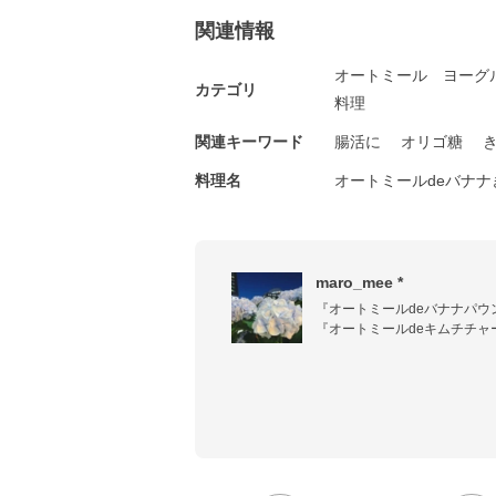
関連情報
オートミール
ヨーグ
カテゴリ
料理
関連キーワード
腸活に
オリゴ糖
料理名
オートミールdeバナ
maro_mee *
『オートミールdeバナナパウ
『オートミールdeキムチチャー
『定番♩豚の生姜焼きをトマト
『お手軽♪サバ缶で大根の煮物
『海老とアボカドのホットサラ
Pickupレシピに掲載いただき
沢山のご訪問ありがとうございま
レシピは一人分だったり二人分だった