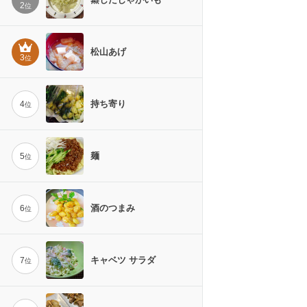
2
位
松山あげ
3
位
持ち寄り
4
位
麺
5
位
酒のつまみ
6
位
キャベツ サラダ
7
位