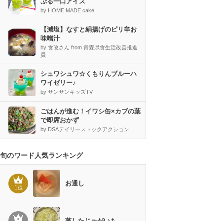
ぷる一口アイス
by HOME MADE cake
【減塩】なすと絹揚げのピリ辛お
味噌汁
by 食改さん from 青森県食生活改善推進
員
シュワシュワ☆くもりんブルーハ
ワイゼリー♪
by サンサンキッズTV
ごはんが進む！イワシ缶×カブの葉
で即席おかず
by DSAデイリーストックアクション
旬のワード人気ランキング
お通し
1
位
蒸したじゃがいも