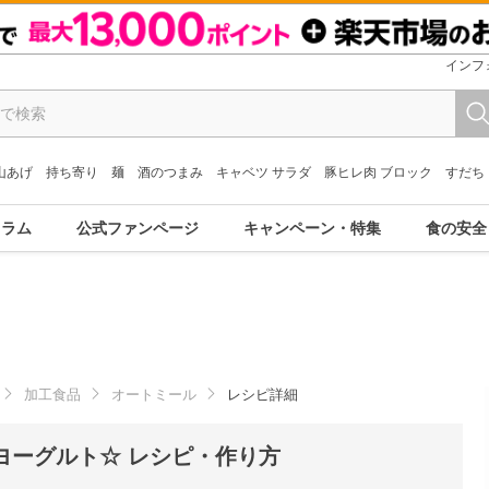
インフ
山あげ
持ち寄り
麺
酒のつまみ
キャベツ サラダ
豚ヒレ肉 ブロック
すだち
コラム
公式ファンページ
キャンペーン・特集
食の安全
加工食品
オートミール
レシピ詳細
ヨーグルト☆ レシピ・作り方