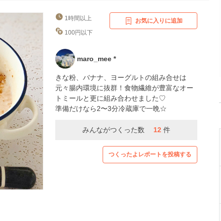
1時間以上
お気に入りに追加
100円以下
maro_mee *
きな粉、バナナ、ヨーグルトの組み合せは
元々腸内環境に抜群！食物繊維が豊富なオー
トミールと更に組み合わせました♡
準備だけなら2〜3分冷蔵庫で一晩☆
みんながつくった数
12
件
つくったよレポートを投稿する