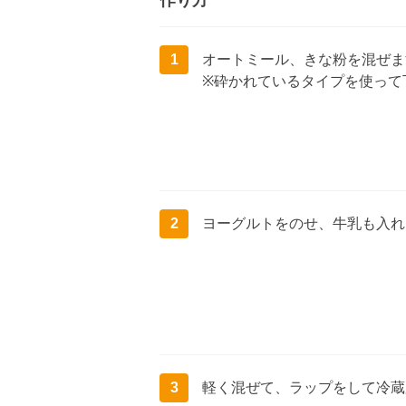
作り方
1
オートミール、きな粉を混ぜま
※砕かれているタイプを使って
2
ヨーグルトをのせ、牛乳も入れ
3
軽く混ぜて、ラップをして冷蔵