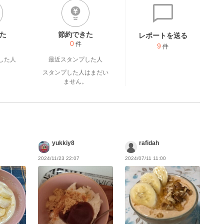
た
節約できた
レポートを送る
0
件
9
件
した人
最近スタンプした人
スタンプした人はまだい
ません。
yukkiy8
rafidah
2024/11/23 22:07
2024/07/11 11:00