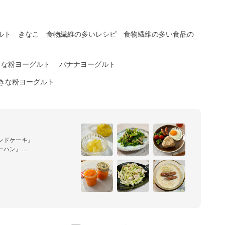
ルト
きなこ
食物繊維の多いレシピ
食物繊維の多い食品の
きな粉ヨーグルト
バナナヨーグルト
ナきな粉ヨーグルト
ンドケーキ』

ハン』

で♩』

♩』

ダ☆』

ました。

す❤︎

り(*ˆˆ*) 
