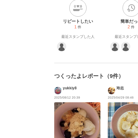
在宅勤務の日々✎...

お料理してる時間が癒しです‪‪*
リピートしたい
簡単だっ
1
2
件
件
最近スタンプした人
最近スタンプ
つくったよレポート（9件）
yukkiy8
玲志
2025/08/12 20:39
2025/04/29 08:46