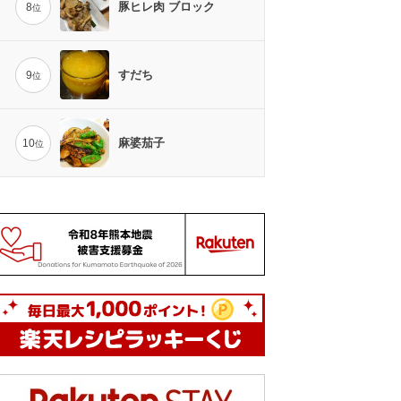
豚ヒレ肉 ブロック
8
位
すだち
9
位
麻婆茄子
10
位