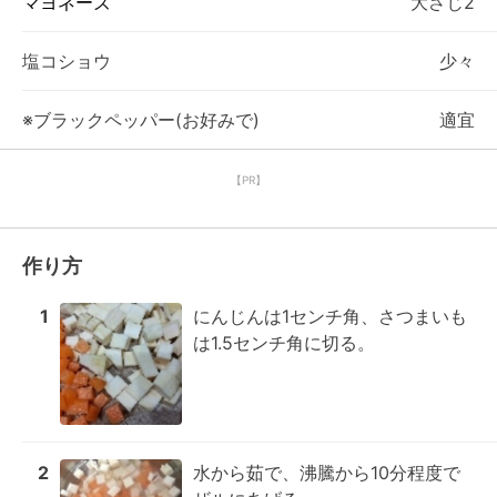
マヨネーズ
大さじ2
塩コショウ
少々
※ブラックペッパー(お好みで)
適宜
【PR】
作り方
1
にんじんは1センチ角、さつまいも
は1.5センチ角に切る。
2
水から茹で、沸騰から10分程度で