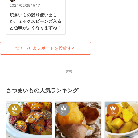
2024/02/25 15:17
焼きいもの残り使いまし
た。ミックスビーンズ入る
と色味がよくなりますね！
つくったよレポートを投稿する
【PR】
さつまいもの人気ランキング
1
2
3
位
位
位