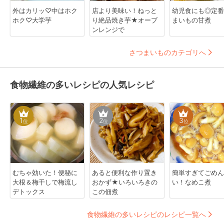
外はカリッ♡中はホク
店より美味い！ねっと
幼児食にも◎定番
ホク♡大学芋
り絶品焼き芋★オーブ
まいもの甘煮
ンレンジで
さつまいものカテゴリへ
食物繊維の多いレシピの人気レシピ
1
2
3
位
位
位
むちゃ効いた！便秘に
あると便利な作り置き
簡単すぎてごめん
大根＆梅干しで梅流し
おかず★いろいろきの
い！なめこ煮
デトックス
この佃煮
食物繊維の多いレシピのレシピ一覧へ