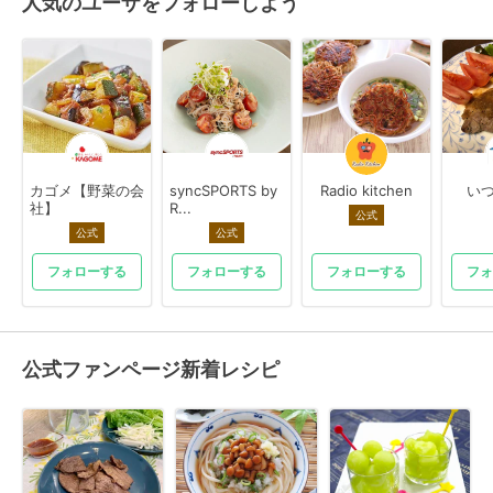
人気のユーザをフォローしよう
カゴメ【野菜の会
syncSPORTS by
Radio kitchen
いつ
社】
R...
公式
公式
公式
フォローする
フォローする
フォローする
フォ
公式ファンページ新着レシピ