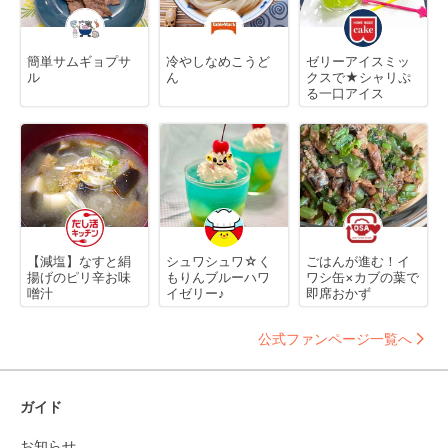
簡単サムギョプサ
冷やしなめこうど
ゼリーアイスミッ
ル
ん
クスで★シャリぷ
る一口アイス
【減塩】なすと絹
シュワシュワ☆く
ごはんが進む！イ
揚げのピリ辛お味
もりんブルーハワ
ワシ缶×カブの葉で
噌汁
イゼリー♪
即席おかず
公式ファンページ一覧へ
ガイド
お知らせ