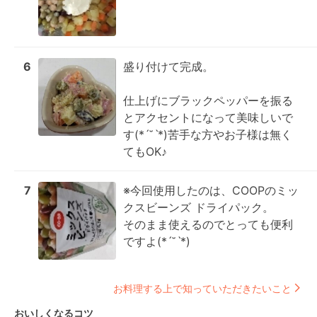
6
盛り付けて完成。

仕上げにブラックペッパーを振る
とアクセントになって美味しいで
す(*ˊ˘ˋ*)苦手な方やお子様は無く
てもOK♪
7
※今回使用したのは、COOPのミッ
クスビーンズ ドライパック。

そのまま使えるのでとっても便利
ですよ(*ˊ˘ˋ*)
お料理する上で知っていただきたいこと
おいしくなるコツ