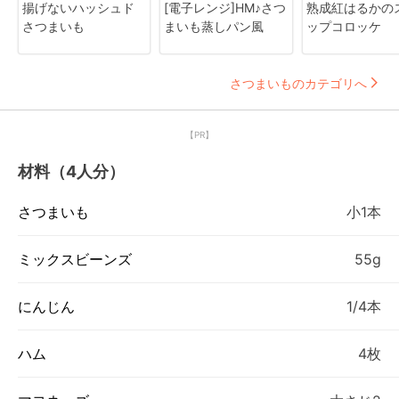
揚げないハッシュド
[電子レンジ]HM♪さつ
熟成紅はるかの
さつまいも
まいも蒸しパン風
ップコロッケ
さつまいものカテゴリへ
【PR】
材料（4人分）
さつまいも
小1本
ミックスビーンズ
55g
にんじん
1/4本
ハム
4枚