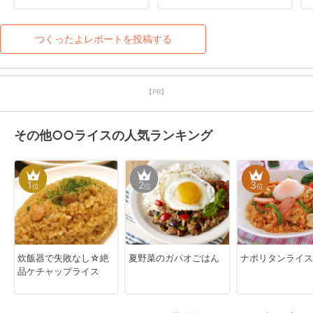
つくったよレポートを投稿する
【PR】
その他○○ライスの人気ランキング
1
2
3
位
位
位
炊飯器で失敗なし☆絶
夏野菜のガパオごはん
ナポリタンライス
品ケチャップライス