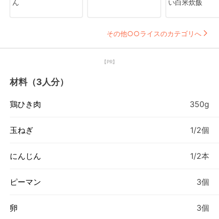
ん
い白米炊飯
その他○○ライスのカテゴリへ
【PR】
材料（3人分）
鶏ひき肉
350g
玉ねぎ
1/2個
にんじん
1/2本
ピーマン
3個
卵
3個