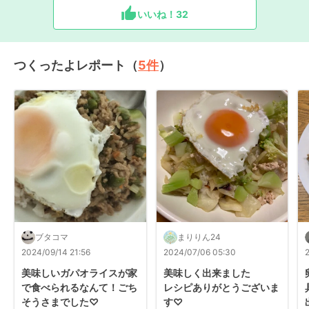
いいね！
32
つくったよレポート（
5
件
）
ブタコマ
まりりん24
2024/09/14 21:56
2024/07/06 05:30
美味しいガパオライスが家
美味しく出来ました

で食べられるなんて！ごち
レシピありがとうございま
そうさまでした♡
す♡