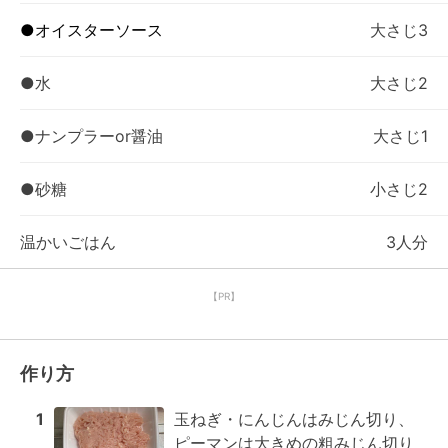
●オイスターソース
大さじ3
●水
大さじ2
●ナンプラーor醤油
大さじ1
●砂糖
小さじ2
温かいごはん
3人分
【PR】
作り方
1
玉ねぎ・にんじんはみじん切り、

ピーマンは大きめの粗みじん切り