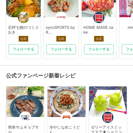
石狩七穂のつくり
syncSPORTS by
HOME MADE ca
mi
おき
R...
ke
公式
公式
公式
フォローする
フォローする
フォローする
フォ
公式ファンページ新着レシピ
簡単サムギョプサ
冷やしなめこうど
ゼリーアイスミッ
ル
ん
クスで★シャリぷ