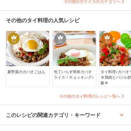
その他○○ライスのカテゴリへ
その他のタイ料理の人気レシピ
1
2
3
位
位
位
夏野菜のガパオごはん
包丁いらず簡単ガパオ
タイ料理♪ガパオ
ライス！チョッキング♪
☆鶏肉とバジル
飯☆
その他のタイ料理のレシピ一覧へ
keyboard_arrow_up
このレシピの関連カテゴリ・キーワード