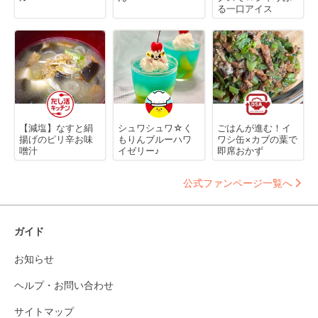
る一口アイス
【減塩】なすと絹
シュワシュワ☆く
ごはんが進む！イ
揚げのピリ辛お味
もりんブルーハワ
ワシ缶×カブの葉で
噌汁
イゼリー♪
即席おかず
公式ファンページ一覧へ
ガイド
お知らせ
ヘルプ・お問い合わせ
サイトマップ