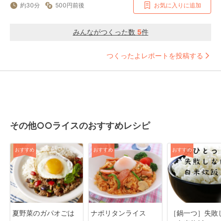
約30分
500円前後
お気に入りに追加
みんながつくった数
5
件
つくったよレポートを投稿する
その他○○ライスのおすすめレシピ
おすすめ
おすすめ
おすすめ
夏野菜のガパオごは
ナポリタンライス
［鍋一つ］失敗