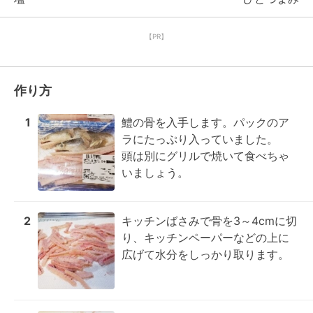
【PR】
作り方
1
鱧の骨を入手します。パックのア
ラにたっぷり入っていました。

頭は別にグリルで焼いて食べちゃ
いましょう。
2
キッチンばさみで骨を3～4cmに切
り、キッチンペーパーなどの上に
広げて水分をしっかり取ります。