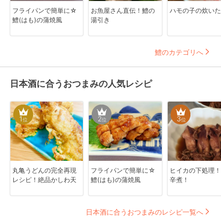
フライパンで簡単に☆
お魚屋さん直伝！鱧の
ハモの子の炊いた
鱧(はも)の蒲焼風
湯引き
鱧のカテゴリへ
日本酒に合うおつまみの人気レシピ
1
2
3
位
位
位
丸亀うどんの完全再現
フライパンで簡単に☆
ヒイカの下処理！
レシピ！絶品かしわ天
鱧(はも)の蒲焼風
辛煮！
日本酒に合うおつまみのレシピ一覧へ