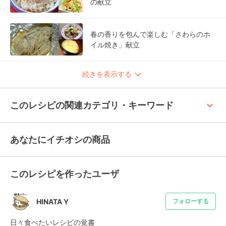
の献立
春の香りを包んで楽しむ「さわらのホ
イル焼き」献立
続きを表示する
keyboard_arrow_up
このレシピの関連カテゴリ・キーワード
あなたにイチオシの商品
このレシピを作ったユーザ
HINATA Y
フォローする
日々食べたいレシピの覚書