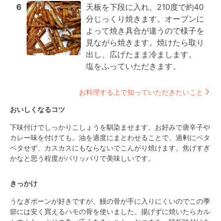
6
天板を下段に入れ、210度で約40
分じっくり焼きます。オーブンに
よって焼き具合が違うので様子を
見ながら焼きます。焼けたら取り
出し、広げたまま冷まします。

塩をふっていただきます。
お料理する上で知っていただきたいこと
おいしくなるコツ
下味付けでしっかりこしょうを馴染ませます。お好みで唐辛子や
カレー味を付けても。油を適度にまとわせることで、過剰にベタ
ベタせず、カスカスにもならないでこんがり焼けます。焦げすぎ
かなと思う程度がパリッパリで美味しいです。
きっかけ
うなぎボーンが好きですが、鰻の骨が手に入りにくいのでこの季
節には安く買えるハモの骨を使いました。揚げずに焼いたらカル