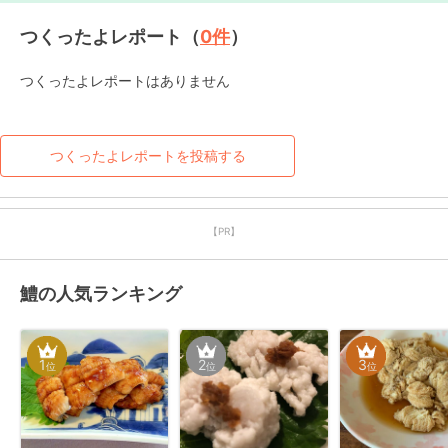
つくったよレポート（
0
件
）
つくったよレポートはありません
つくったよレポートを投稿する
【PR】
鱧の人気ランキング
1
2
3
位
位
位