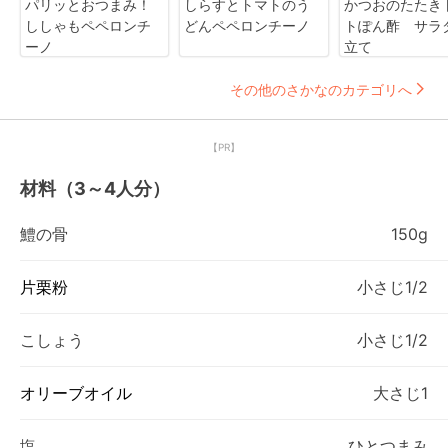
パリッとおつまみ！
しらすとトマトのう
かつおのたたき
ししゃもペペロンチ
どんペペロンチーノ
トぽん酢 サラ
ーノ
立て
その他のさかなのカテゴリへ
【PR】
材料（3～4人分）
鱧の骨
150g
片栗粉
小さじ1/2
こしょう
小さじ1/2
オリーブオイル
大さじ1
塩
ひとつまみ