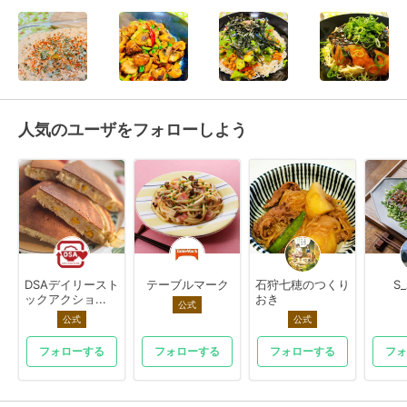
人気のユーザをフォローしよう
DSAデイリースト
テーブルマーク
石狩七穂のつくり
S
ックアクショ...
おき
公式
公式
公式
フォローする
フォローする
フォローする
フォ