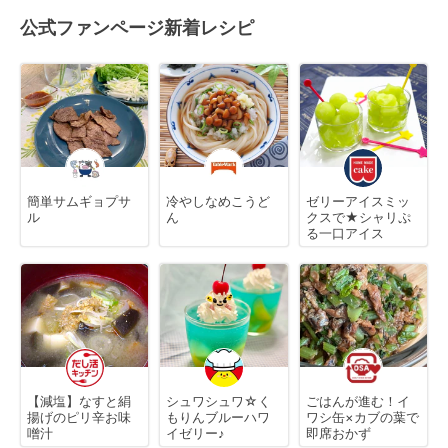
公式ファンページ新着レシピ
簡単サムギョプサ
冷やしなめこうど
ゼリーアイスミッ
ル
ん
クスで★シャリぷ
る一口アイス
【減塩】なすと絹
シュワシュワ☆く
ごはんが進む！イ
揚げのピリ辛お味
もりんブルーハワ
ワシ缶×カブの葉で
噌汁
イゼリー♪
即席おかず