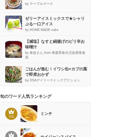
by テーブルマーク
ゼリーアイスミックスで★シャリ
ぷる一口アイス
by HOME MADE cake
【減塩】なすと絹揚げのピリ辛お
味噌汁
by 食改さん from 青森県食生活改善推進
員
ごはんが進む！イワシ缶×カブの葉
で即席おかず
by DSAデイリーストックアクション
旬のワード人気ランキング
ミンチ
1
位
ケイジャンスパイス