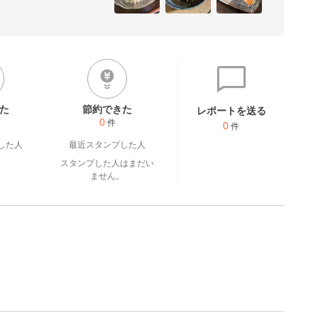
た
節約できた
レポートを送る
0
件
0
件
した人
最近スタンプした人
スタンプした人はまだい
ません。