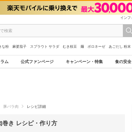
インフ
きな粉
麻婆茄子
スプラウト サラダ
むき枝豆
麺
ボロネーゼ
あごだし 粉末
コラム
公式ファンページ
キャンペーン・特集
食の安全
豚バラ肉
レシピ詳細
巻き レシピ・作り方