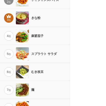
2
位
きな粉
3
位
麻婆茄子
4
位
スプラウト サラダ
5
位
むき枝豆
6
位
麺
7
位