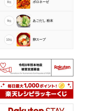
ボロネーゼ
8
位
あごだし 粉末
9
位
卵スープ
10
位