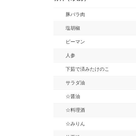
豚バラ肉
塩胡椒
ピーマン
人参
下茹で済みたけのこ
サラダ油
☆醤油
☆料理酒
☆みりん