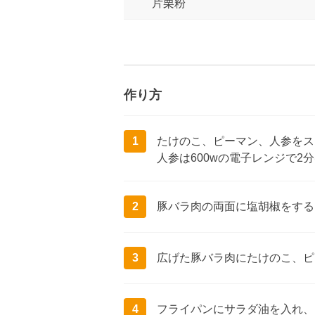
片栗粉
作り方
1
たけのこ、ピーマン、人参をス
人参は600wの電子レンジで2
2
豚バラ肉の両面に塩胡椒をする
3
広げた豚バラ肉にたけのこ、ピ
4
フライパンにサラダ油を入れ、