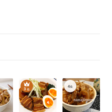
4
位
3
位