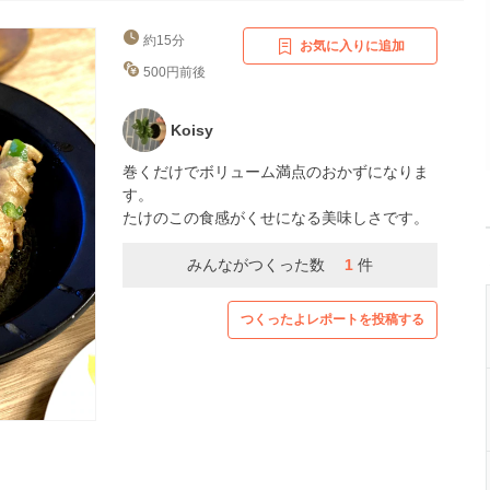
約15分
お気に入りに追加
500円前後
Koisy
巻くだけでボリューム満点のおかずになりま
す。
たけのこの食感がくせになる美味しさです。
みんながつくった数
1
件
つくったよレポートを投稿する