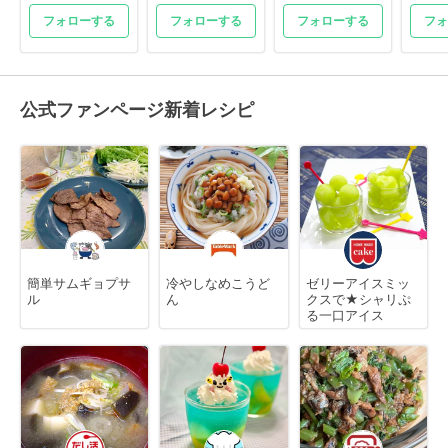
フォローする
フォローする
フォローする
フォ
公式ファンページ新着レシピ
簡単サムギョプサ
冷やしなめこうど
ゼリーアイスミッ
ル
ん
クスで★シャリぷ
る一口アイス