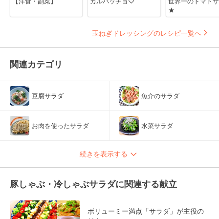
【洋食・副菜】
カルパッチョ♡
世界一のトマトサ
★
玉ねぎドレッシングのレシピ一覧へ
関連カテゴリ
豆腐サラダ
魚介のサラダ
お肉を使ったサラダ
水菜サラダ
続きを表示する
豚しゃぶ・冷しゃぶサラダに関連する献立
ボリューミー満点「サラダ」が主役の