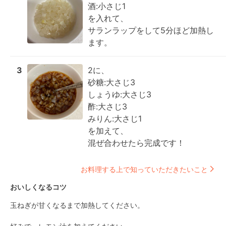
酒:小さじ1

を入れて、

サランラップをして5分ほど加熱し
ます。
3
2に、

砂糖:大さじ3

しょうゆ:大さじ3

酢:大さじ3

みりん:大さじ1

を加えて、

混ぜ合わせたら完成です！
お料理する上で知っていただきたいこと
おいしくなるコツ
玉ねぎが甘くなるまで加熱してください。
