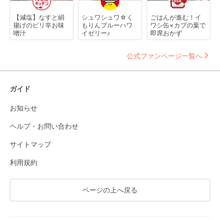
【減塩】なすと絹
シュワシュワ☆く
ごはんが進む！イ
揚げのピリ辛お味
もりんブルーハワ
ワシ缶×カブの葉で
噌汁
イゼリー♪
即席おかず
公式ファンページ一覧へ
ガイド
お知らせ
ヘルプ・お問い合わせ
サイトマップ
利用規約
ページの上へ戻る