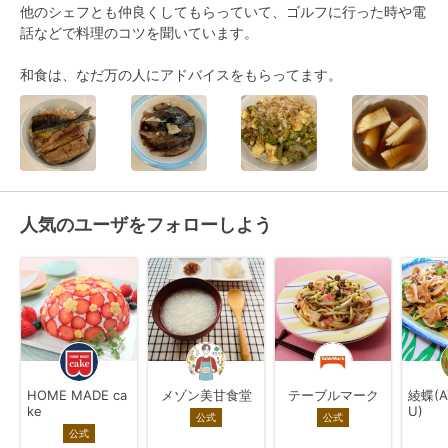
他のシェフとも仲良くしてもらっていて、ゴルフに行った時や電
話などで料理のコツを聞いています。

和食は、なだ万の人にアドバイスをもらってます。
人気のユーザをフォローしよう
HOME MADE ca
メゾン美甘食堂
テーブルマーク
綾蝶(A
ke
U)
公式
公式
公式