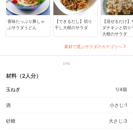
香味たっぷり豚しゃ
【できるだし】切り
【混ぜるだけ】
ぶサラダうどん
干し大根のサラダ
ダチキンと切り
大根のサラダ
素材で選ぶサラダのカテゴリへ
【PR】
材料（2人分）
玉ねぎ
1/4個
酒
小さじ:1
砂糖
大さじ:3