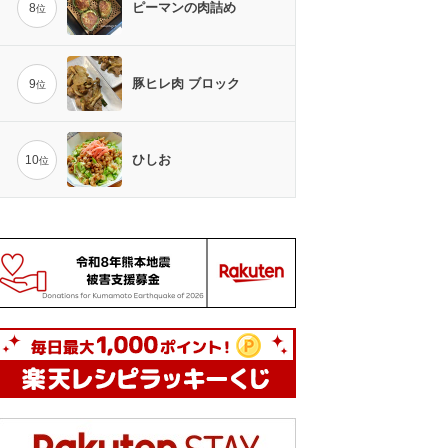
ピーマンの肉詰め
8
位
豚ヒレ肉 ブロック
9
位
ひしお
10
位