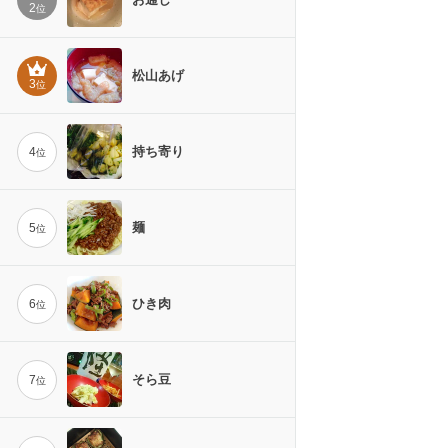
2
位
松山あげ
3
位
持ち寄り
4
位
麺
5
位
ひき肉
6
位
そら豆
7
位