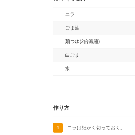
ニラ
ごま油
麺つゆ(2倍濃縮)
白ごま
水
作り方
1
ニラは細かく切っておく。