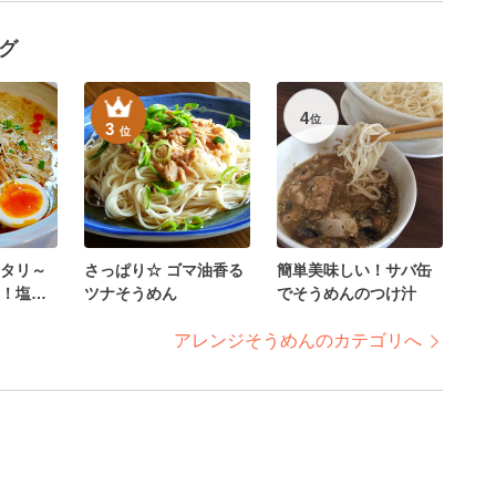
グ
4
位
3
位
タリ～
さっぱり☆ ゴマ油香る
簡単美味しい！サバ缶
！塩そ
ツナそうめん
でそうめんのつけ汁
アレンジそうめんのカテゴリへ