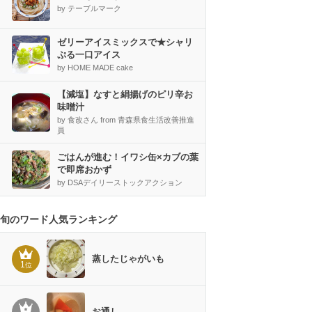
by テーブルマーク
ゼリーアイスミックスで★シャリ
ぷる一口アイス
by HOME MADE cake
【減塩】なすと絹揚げのピリ辛お
味噌汁
by 食改さん from 青森県食生活改善推進
員
ごはんが進む！イワシ缶×カブの葉
で即席おかず
by DSAデイリーストックアクション
旬のワード人気ランキング
蒸したじゃがいも
1
位
お通し