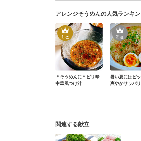
アレンジそうめんの人気ランキン
1
2
位
位
＊そうめんに＊ピリ辛
暑い夏にはピッ
中華風つけ汁
爽やかサッパリ
うめん
関連する献立