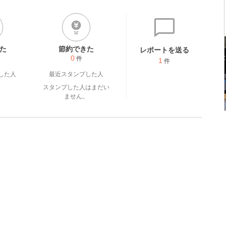
た
節約できた
レポートを送る
0
件
1
件
した人
最近スタンプした人
スタンプした人はまだい
ません。