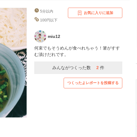
5分以内
お気に入りに追加
100円以下
miu12
何束でもそうめんが食べれちゃう！箸がすす
む漬けだれです。
みんながつくった数
2
件
つくったよレポートを投稿する