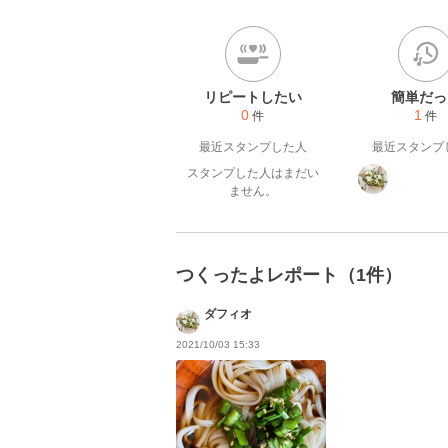
リピートしたい
簡単だっ
0
1
件
件
最近スタンプした人
最近スタンプ
スタンプした人はまだい
ません。
つくったよレポート（1件）
ダフィオ
2021/10/03 15:33