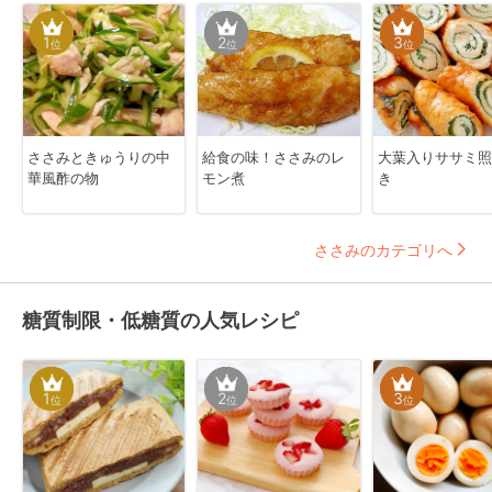
1
2
3
位
位
位
ささみときゅうりの中
給食の味！ささみのレ
大葉入りササミ照
華風酢の物
モン煮
き
ささみのカテゴリへ
糖質制限・低糖質の人気レシピ
1
2
3
位
位
位