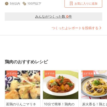
5分以内
100円以下
お気に入りに追加
みんながつくった数
0
件
つくったよレポートを投稿する
鶏肉のおすすめレシピ
おすすめ
おすすめ
おすすめ
若鶏のりんごマリネ
10分で簡単！鶏肉の
炭火香る！鶏と