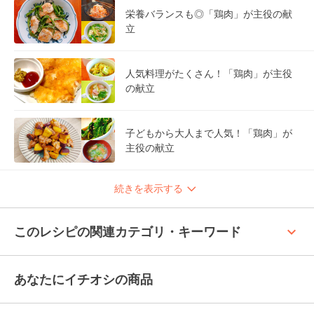
栄養バランスも◎「鶏肉」が主役の献
立
人気料理がたくさん！「鶏肉」が主役
の献立
子どもから大人まで人気！「鶏肉」が
主役の献立
続きを表示する
keyboard_arrow_up
このレシピの関連カテゴリ・キーワード
あなたにイチオシの商品