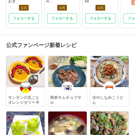
おき
R...
ke
公式
公式
公式
フォローする
フォローする
フォローする
フォ
公式ファンページ新着レシピ
サンサンの丸ごと
簡単サムギョプサ
冷やしなめこうど
オレンジゼリー☆
ル
ん