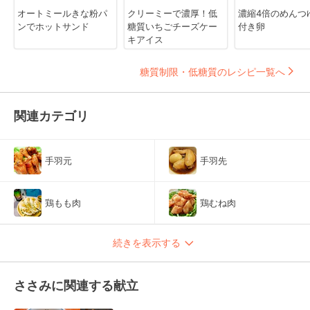
オートミールきな粉パ
クリーミーで濃厚！低
濃縮4倍のめんつ
ンでホットサンド
糖質いちごチーズケー
付き卵
キアイス
糖質制限・低糖質のレシピ一覧へ
関連カテゴリ
手羽元
手羽先
鶏もも肉
鶏むね肉
続きを表示する
ささみに関連する献立