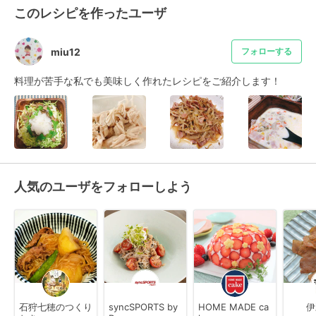
このレシピを作ったユーザ
miu12
フォローする
料理が苦手な私でも美味しく作れたレシピをご紹介します！
人気のユーザをフォローしよう
石狩七穂のつくり
syncSPORTS by
HOME MADE ca
伊