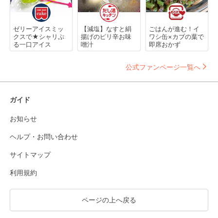
ゼリーアイスミッ
【減塩】なすと絹
ごはんが進む！イ
クスで★シャリぷ
揚げのピリ辛お味
ワシ缶×カブの葉で
る一口アイス
噌汁
即席おかず
公式ファンページ一覧へ
ガイド
お知らせ
ヘルプ・お問い合わせ
サイトマップ
利用規約
ページの上へ戻る