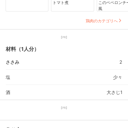
トマト煮
このペペロンチ
風
鶏肉のカテゴリへ
【PR】
材料（1人分）
ささみ
2
塩
少々
酒
大さじ1
【PR】