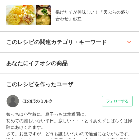
揚げたてが美味しい！「天ぷらの盛り
合わせ」献立
keyboard_arrow_up
このレシピの関連カテゴリ・キーワード
あなたにイチオシの商品
このレシピを作ったユーザ
ほのぼのミルク
フォローする
娘っちは小学校に、息子っちは幼稚園に。

初めての誰もいない平日。寂しい・・・とりあえずしばらくは掃
除にあけくれます。

さて。お昼ですが、どうも誰もいないので適当になりがちです。