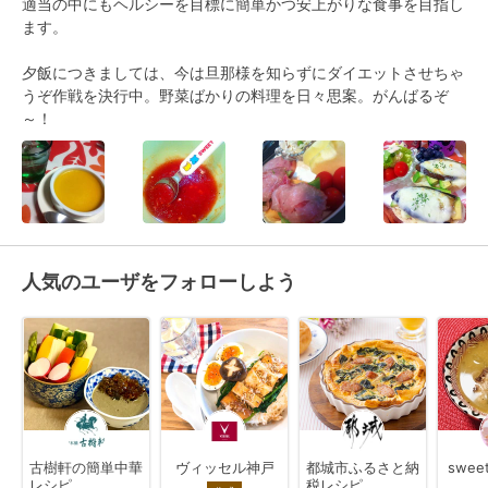
適当の中にもヘルシーを目標に簡単かつ安上がりな食事を目指し
ます。

夕飯につきましては、今は旦那様を知らずにダイエットさせちゃ
うぞ作戦を決行中。野菜ばかりの料理を日々思案。がんばるぞ
～！
人気のユーザをフォローしよう
古樹軒の簡単中華
ヴィッセル神戸
都城市ふるさと納
swee
レシピ
税レシピ