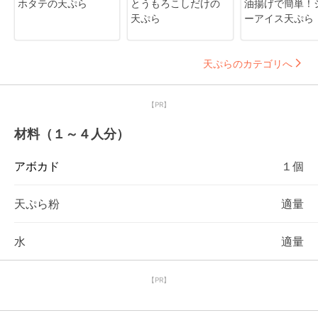
ホタテの天ぷら
とうもろこしだけの
油揚げで簡単！
天ぷら
ーアイス天ぷら
天ぷらのカテゴリへ
【PR】
材料（１～４人分）
アボカド
１個
天ぷら粉
適量
水
適量
【PR】