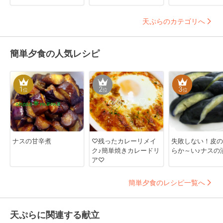
天ぷらのカテゴリへ
簡単夕食の人気レシピ
1
2
3
位
位
位
ナスの甘辛煮
♡残ったカレーリメイ
失敗しない！皮の
ク♪簡単焼きカレードリ
らか～い♪ナスの
ア♡
簡単夕食のレシピ一覧へ
天ぷらに関連する献立