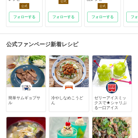
公式
公式
公式
フォローする
フォローする
フォローする
フォ
公式ファンページ新着レシピ
簡単サムギョプサ
冷やしなめこうど
ゼリーアイスミッ
ル
ん
クスで★シャリぷ
る一口アイス