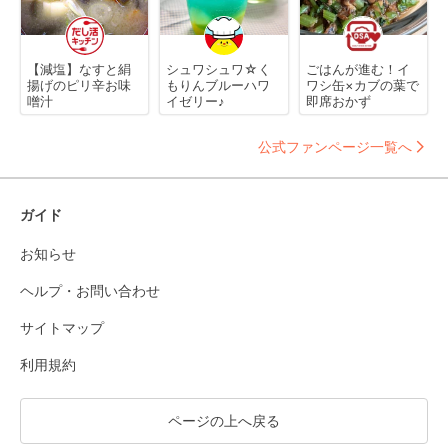
【減塩】なすと絹
シュワシュワ☆く
ごはんが進む！イ
揚げのピリ辛お味
もりんブルーハワ
ワシ缶×カブの葉で
噌汁
イゼリー♪
即席おかず
公式ファンページ一覧へ
ガイド
お知らせ
ヘルプ・お問い合わせ
サイトマップ
利用規約
ページの上へ戻る