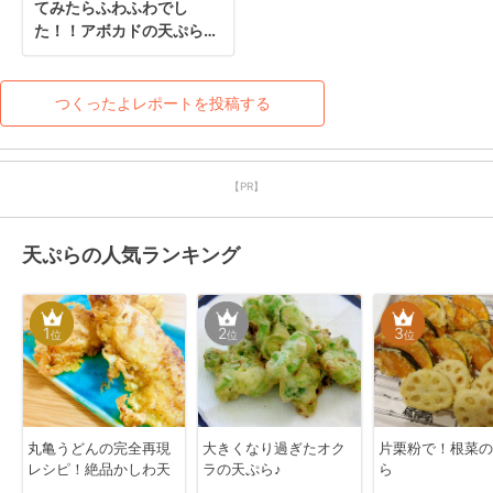
てみたらふわふわでし
た！！アボカドの天ぷらっ
て初耳でしたがこんなに美
味しいとは…(^.^)
つくったよレポートを投稿する
【PR】
天ぷらの人気ランキング
1
2
3
位
位
位
丸亀うどんの完全再現
大きくなり過ぎたオク
片栗粉で！根菜の
レシピ！絶品かしわ天
ラの天ぷら♪
ら