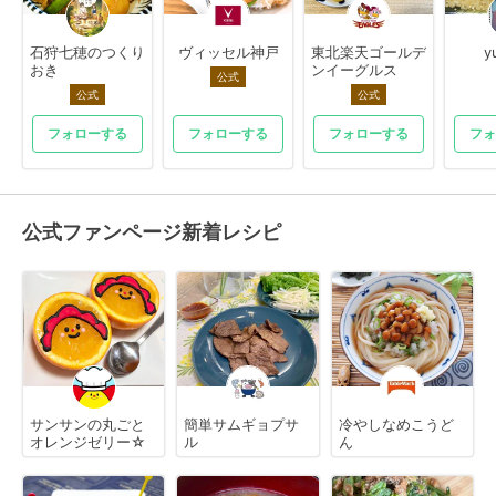
石狩七穂のつくり
ヴィッセル神戸
東北楽天ゴールデ
y
おき
ンイーグルス
公式
公式
公式
フォローする
フォローする
フォローする
フォ
公式ファンページ新着レシピ
サンサンの丸ごと
簡単サムギョプサ
冷やしなめこうど
オレンジゼリー☆
ル
ん