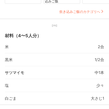
込みご飯
炊き込みご飯のカテゴリへ
【PR】
材料（4〜5人分）
米
2合
黒米
1/2合
サツマイモ
中1本
塩
少々
白ごま
大さじ1