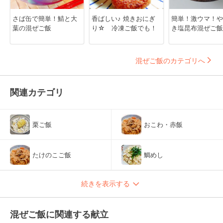
さば缶で簡単！鯖と大
香ばしい♪ 焼きおにぎ
簡単！激ウマ！や
葉の混ぜご飯
り☆ 冷凍ご飯でも！
き塩昆布混ぜご飯
混ぜご飯のカテゴリへ
関連カテゴリ
栗ご飯
おこわ・赤飯
たけのこご飯
鯛めし
続きを表示する
混ぜご飯に関連する献立