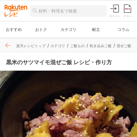
ログイン
チラシ
おすすめ
おトク
カテゴリ
献立
コラム
楽天レシピトップ
カテゴリ
ご飯もの
炊き込みご飯
混ぜご飯
黒米のサツマイモ混ぜご飯 レシピ・作り方