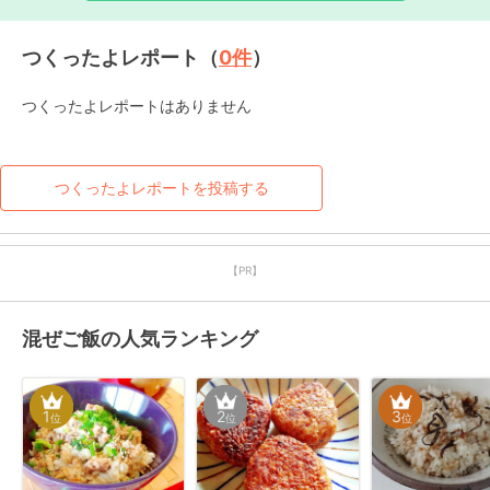
つくったよレポート（
0
件
）
つくったよレポートはありません
つくったよレポートを投稿する
【PR】
混ぜご飯の人気ランキング
1
2
3
位
位
位