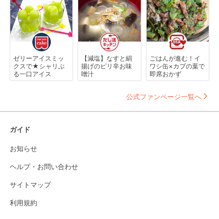
ゼリーアイスミッ
【減塩】なすと絹
ごはんが進む！イ
クスで★シャリぷ
揚げのピリ辛お味
ワシ缶×カブの葉で
る一口アイス
噌汁
即席おかず
公式ファンページ一覧へ
ガイド
お知らせ
ヘルプ・お問い合わせ
サイトマップ
利用規約