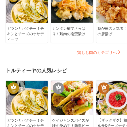
ガツンとパクチー！チ
カンタン酢でさっぱ
我が家の人気者！
キンとチーズのケサデ
り！鶏肉の南蛮漬け
の唐揚げ
ィーヤ
鶏もも肉のカテゴリへ
トルティーヤの人気レシピ
1
2
3
位
位
位
ガツンとパクチー！チ
ケイジャンスパイスが
【ザックザク】和
キンとチーズのケサデ
味の決め手！簡単ビー
ルサ&チーズナチ