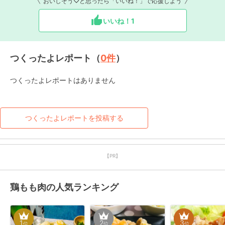
おいしそう♡と思ったら「いいね！」で応援しよう
いいね！
1
つくったよレポート（
0
件
）
つくったよレポートはありません
つくったよレポートを投稿する
【PR】
鶏もも肉の人気ランキング
1
2
3
位
位
位