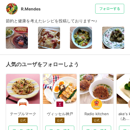
R.Mendes
フォローする
節約と健康を考えたレシピを投稿しております〜♪
人気のユーザをフォローしよう
テーブルマーク
ヴィッセル神戸
Radio kitchen
ake's 
（あ...
公式
公式
公式