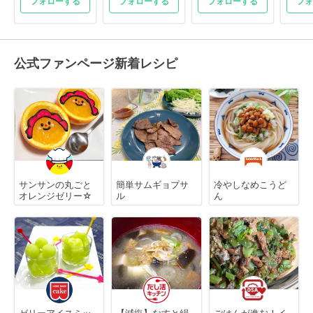
フォローする
フォローする
フォローする
フォ
公式ファンページ新着レシピ
サンサンの丸ごと
簡単サムギョプサ
冷やしなめこうど
オレンジゼリー☆
ル
ん