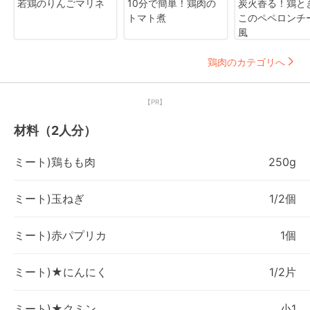
若鶏のりんごマリネ
10分で簡単！鶏肉の
炭火香る！鶏と
トマト煮
このペペロンチ
風
鶏肉のカテゴリへ
【PR】
材料（2人分）
ミート)鶏もも肉
250g
ミート)玉ねぎ
1/2個
ミート)赤パプリカ
1個
ミート)★にんにく
1/2片
ミート)★クミン
小1