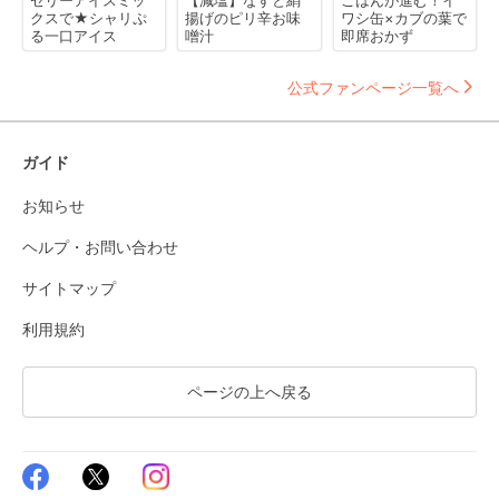
ゼリーアイスミッ
【減塩】なすと絹
ごはんが進む！イ
クスで★シャリぷ
揚げのピリ辛お味
ワシ缶×カブの葉で
る一口アイス
噌汁
即席おかず
公式ファンページ一覧へ
ガイド
お知らせ
ヘルプ・お問い合わせ
サイトマップ
利用規約
ページの上へ戻る