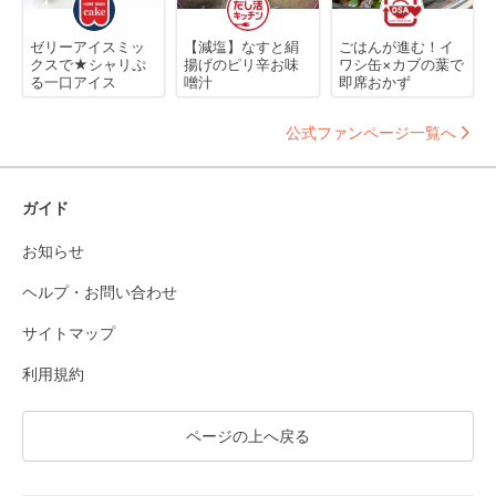
ゼリーアイスミッ
【減塩】なすと絹
ごはんが進む！イ
クスで★シャリぷ
揚げのピリ辛お味
ワシ缶×カブの葉で
る一口アイス
噌汁
即席おかず
公式ファンページ一覧へ
ガイド
お知らせ
ヘルプ・お問い合わせ
サイトマップ
利用規約
ページの上へ戻る