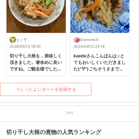
もく子
Diamond.K
2026/05/13 18:35
2024/09/12 23:16
切り干し大根を，美味しく
kaedeさんこんばんは♫と
頂きました。箸休めに良い
てもおいしくいただきまし
ですね。ご馳走様でした
た(^∇^)ごちそうさまでし
(^^)
た♡
つくったよレポートを投稿する
【PR】
切り干し大根の煮物の人気ランキング