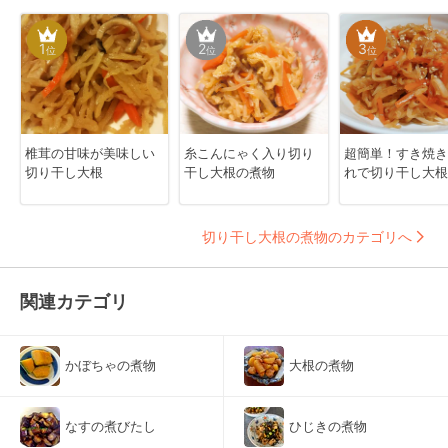
1
2
3
位
位
位
椎茸の甘味が美味しい
糸こんにゃく入り切り
超簡単！すき焼き
切り干し大根
干し大根の煮物
れで切り干し大根
切り干し大根の煮物のカテゴリへ
関連カテゴリ
かぼちゃの煮物
大根の煮物
なすの煮びたし
ひじきの煮物