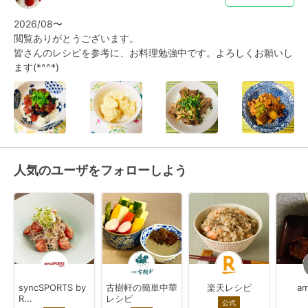
2026/08〜

閲覧ありがとうございます。

皆さんのレシピを参考に、お料理勉強中です。よろしくお願いし
ます(*^^*)
人気のユーザをフォローしよう
syncSPORTS by
古樹軒の簡単中華
楽天レシピ
am
R...
レシピ
公式