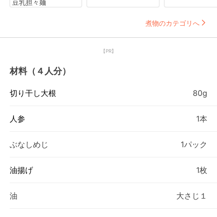
豆乳担々麺
煮物のカテゴリへ
【PR】
材料（４人分）
切り干し大根
80g
人参
1本
ぶなしめじ
1パック
油揚げ
1枚
油
大さじ１