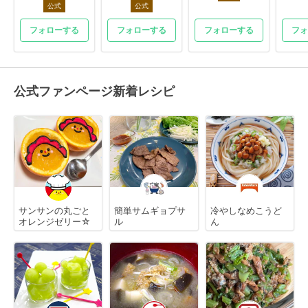
公式
公式
フォローする
フォローする
フォローする
フォ
公式ファンページ新着レシピ
サンサンの丸ごと
簡単サムギョプサ
冷やしなめこうど
オレンジゼリー☆
ル
ん