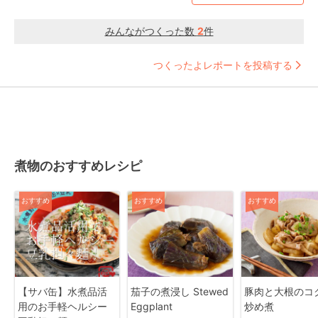
みんながつくった数
2
件
つくったよレポートを投稿する
煮物のおすすめレシピ
おすすめ
おすすめ
おすすめ
【サバ缶】水煮品活
茄子の煮浸し Stewed
豚肉と大根のコ
用のお手軽ヘルシー
Eggplant
炒め煮