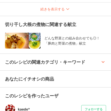
続きを表示する
切り干し大根の煮物に関連する献立
どんな野菜との組み合わせでも◎！
「豚肉と野菜の煮物」献立
keyboard_arrow_up
このレシピの関連カテゴリ・キーワード
あなたにイチオシの商品
このレシピを作ったユーザ
kaede*
フォローする