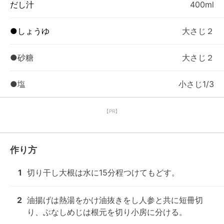
だし汁
400ml
●しょうゆ
大さじ２
●砂糖
大さじ２
●塩
小さじ1/3
【PR】
作り方
1
切り干し大根は水に15分程つけてもどす。
2
油揚げは熱湯をかけ油抜きをし人参と共に短冊切
り、ぶなしめじは根元を切り小房に分ける。