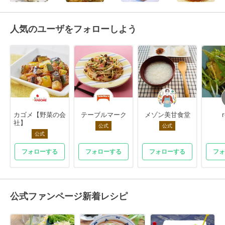
人気のユーザをフォローしよう
カゴメ【野菜の会
テーブルマーク
メゾン美甘食堂
社】
公式
公式
公式
フォローする
フォローする
フォローする
フォ
公式ファンページ新着レシピ