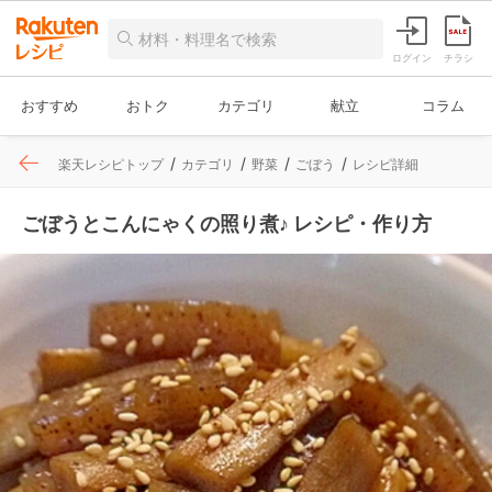
ログイン
チラシ
おすすめ
おトク
カテゴリ
献立
コラム
楽天レシピトップ
カテゴリ
野菜
ごぼう
レシピ詳細
ごぼうとこんにゃくの照り煮♪ レシピ・作り方