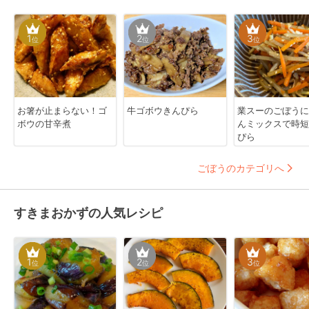
1
2
3
位
位
位
お箸が止まらない！ゴ
牛ゴボウきんぴら
業スーのごぼうに
ボウの甘辛煮
んミックスで時短
ぴら
ごぼうのカテゴリへ
すきまおかずの人気レシピ
1
2
3
位
位
位