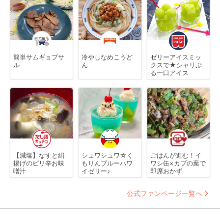
簡単サムギョプサ
冷やしなめこうど
ゼリーアイスミッ
ル
ん
クスで★シャリぷ
る一口アイス
【減塩】なすと絹
シュワシュワ☆く
ごはんが進む！イ
揚げのピリ辛お味
もりんブルーハワ
ワシ缶×カブの葉で
噌汁
イゼリー♪
即席おかず
公式ファンページ一覧へ