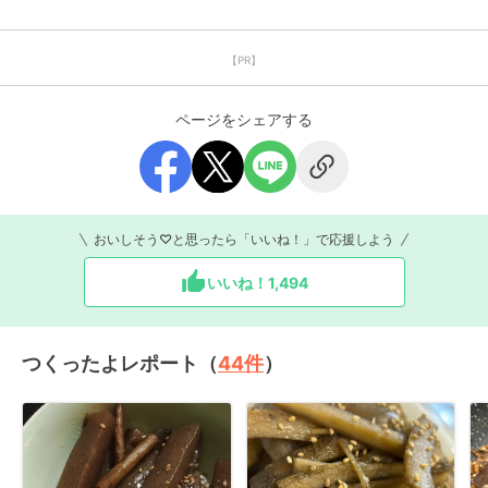
【PR】
ページをシェアする
おいしそう♡と思ったら「いいね！」で応援しよう
いいね！
1,494
つくったよレポート（
44
件
）