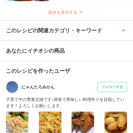
続きを表示する
keyboard_arrow_up
このレシピの関連カテゴリ・キーワード
あなたにイチオシの商品
このレシピを作ったユーザ
にゃんたろみかん
フォローする
子育て中の専業主婦です♪簡単で美味しい料理作りを目指してい
ます！よろしくお願いします。