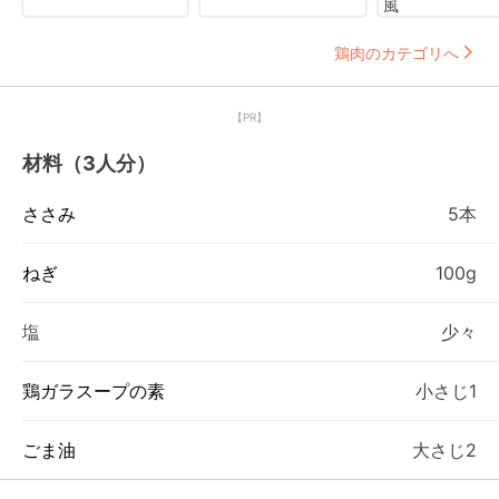
風
鶏肉のカテゴリへ
【PR】
材料（3人分）
ささみ
5本
ねぎ
100g
塩
少々
鶏ガラスープの素
小さじ1
ごま油
大さじ2