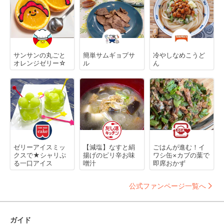
サンサンの丸ごと
簡単サムギョプサ
冷やしなめこうど
オレンジゼリー☆
ル
ん
ゼリーアイスミッ
【減塩】なすと絹
ごはんが進む！イ
クスで★シャリぷ
揚げのピリ辛お味
ワシ缶×カブの葉で
る一口アイス
噌汁
即席おかず
公式ファンページ一覧へ
ガイド