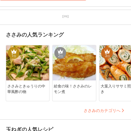
【PR】
ささみの人気ランキング
1
2
3
位
位
位
ささみときゅうりの中
給食の味！ささみのレ
大葉入りササミ照
華風酢の物
モン煮
き
ささみのカテゴリへ
玉ねぎの人気レシピ