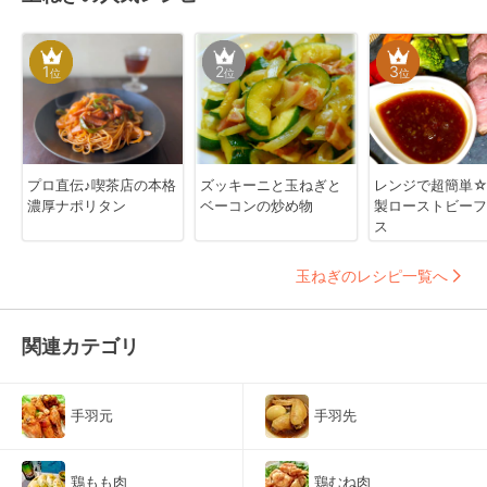
1
2
3
位
位
位
プロ直伝♪喫茶店の本格
ズッキーニと玉ねぎと
レンジで超簡単
濃厚ナポリタン
ベーコンの炒め物
製ローストビーフ
ス
玉ねぎのレシピ一覧へ
関連カテゴリ
手羽元
手羽先
鶏もも肉
鶏むね肉