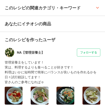
keyboard_arrow_up
このレシピの関連カテゴリ・キーワード
あなたにイチオシの商品
このレシピを作ったユーザ
NA【管理栄養士】
フォローする
管理栄養士をしています！

実は、料理するよりも食べることが好きです！

料理はいかに短時間で簡単にバランスが良いものを作れるかを
日々試行錯誤してます！

皆さんのご参考になれば☺