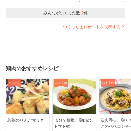
みんながつくった数
2
件
つくったよレポートを投稿する
鶏肉のおすすめレシピ
おすすめ
おすすめ
おすすめ
若鶏のりんごマリネ
10分で簡単！鶏肉の
炭火香る！鶏と
トマト煮
このペペロンチ