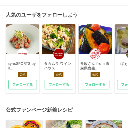
人気のユーザをフォローしよう
syncSPORTS by
タカムラ ワイン
食改さん from 青
ばぁ
R...
ハウス
森県食生...
公式
公式
公式
フォローする
フォローする
フォローする
フォ
公式ファンページ新着レシピ