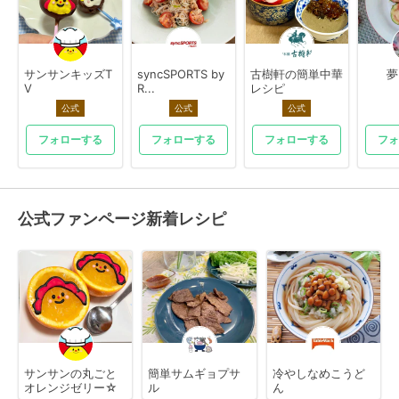
サンサンキッズT
syncSPORTS by
古樹軒の簡単中華
夢
V
R...
レシピ
公式
公式
公式
フォローする
フォローする
フォローする
フォ
公式ファンページ新着レシピ
サンサンの丸ごと
簡単サムギョプサ
冷やしなめこうど
オレンジゼリー☆
ル
ん