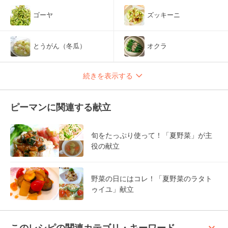
ゴーヤ
ズッキーニ
とうがん（冬瓜）
オクラ
続きを表示する
ピーマンに関連する献立
旬をたっぷり使って！「夏野菜」が主
役の献立
野菜の日にはコレ！「夏野菜のラタト
ゥイユ」献立
keyboard_arrow_up
このレシピの関連カテゴリ・キーワード