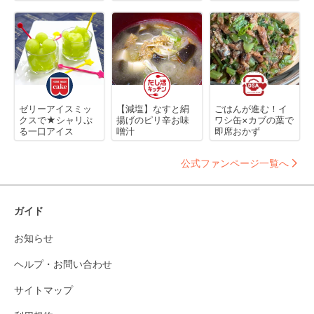
ゼリーアイスミッ
【減塩】なすと絹
ごはんが進む！イ
クスで★シャリぷ
揚げのピリ辛お味
ワシ缶×カブの葉で
る一口アイス
噌汁
即席おかず
公式ファンページ一覧へ
ガイド
お知らせ
ヘルプ・お問い合わせ
サイトマップ