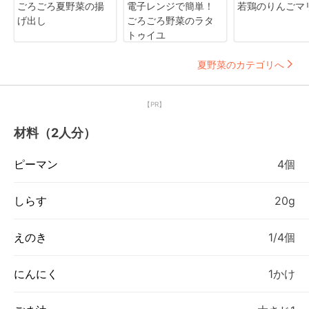
ごろごろ夏野菜の揚
電子レンジで簡単！
若鶏のりんごマ
げ出し
ごろごろ野菜のラタ
トゥイユ
夏野菜のカテゴリへ
【PR】
材料（2人分）
ピーマン
4個
しらす
20g
えのき
1/4個
にんにく
1かけ