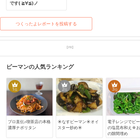
です( ≧∀≦)ノ
つくったよレポートを投稿する
【PR】
ピーマンの人気ランキング
1
2
3
位
位
位
プロ直伝♪喫茶店の本格
☀なすピーマン☀オイ
電子レンジでピー
濃厚ナポリタン
スター炒め☀
の塩昆布和え☆
の隙間埋め