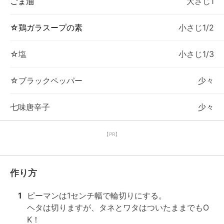
ごま油
大さじ1
☆鶏ガラスープの素
小さじ1/2
☆塩
小さじ1/3
☆ブラックペッパー
少々
七味唐辛子
少々
【PR】
作り方
1
ピーマンは1センチ幅で輪切りにする。

ヘタは切りますが、タネとワタはついたままでもO
K！