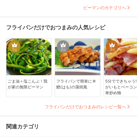
ピーマンのカテゴリへ
フライパンだけでおつまみの人気レシピ
1
2
3
位
位
位
ごま油＋塩こんぶ！我
フライパンで簡単に☆
5分でできちゃう
が家の無限ピーマン
鱧(はも)の蒲焼風
がいもとベーコン
単炒め物
フライパンだけでおつまみのレシピ一覧へ
関連カテゴリ