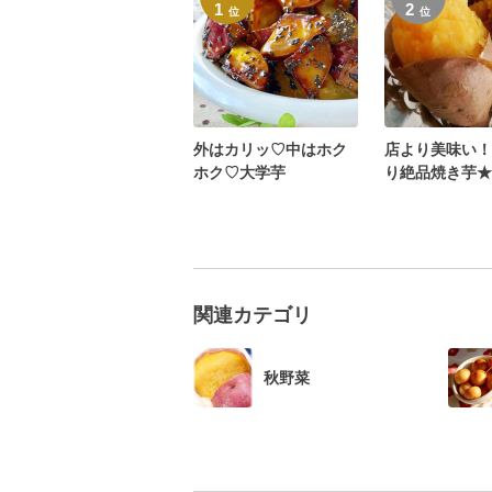
1
2
位
位
外はカリッ♡中はホク
店より美味い！
ホク♡大学芋
り絶品焼き芋★
ンレンジで
関連カテゴリ
秋野菜