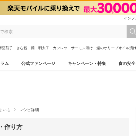
インフ
麻婆茄子
きな粉
麺
明太子
カツレツ
サーモン漬け
鯖のオリーブオイル漬
コラム
公式ファンページ
キャンペーン・特集
食の安全
まいも
レシピ詳細
・作り方