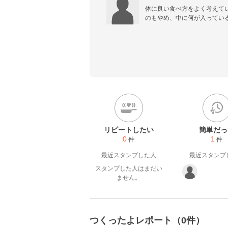
体に良い食べ方をよく考えて
のもやめ、中に何が入ってい
い、干したり、つぶしたり、
楽しいです。
リピートしたい
簡単だっ
0
1
件
件
最近スタンプした人
最近スタンプ
スタンプした人はまだい
ません。
つくったよレポート（0件）