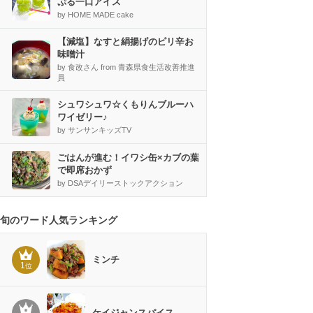
ぷる一口アイス
by HOME MADE cake
【減塩】なすと絹揚げのピリ辛お
味噌汁
by 食改さん from 青森県食生活改善推進
員
シュワシュワ☆くもりんブルーハ
ワイゼリー♪
by サンサンキッズTV
ごはんが進む！イワシ缶×カブの葉
で即席おかず
by DSAデイリーストックアクション
旬のワード人気ランキング
ミンチ
1
位
ケイジャンスパイス