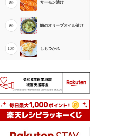
サーモン漬け
8
位
鯖のオリーブオイル漬け
9
位
しもつかれ
10
位