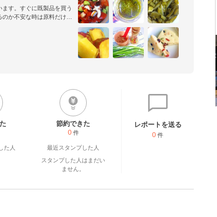
います。すぐに既製品を買う
るのか不安な時は原料だけ買
煮たり…価格も安くできて、
た
節約できた
レポートを送る
0
件
0
件
した人
最近スタンプした人
スタンプした人はまだい
ません。