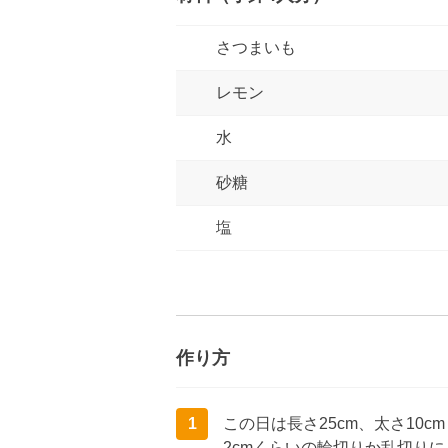
さつまいも
レモン
水
砂糖
塩
作り方
1
この日は長さ25cm、太さ10
2cmくらいの輪切りか乱切り