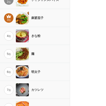
2
位
麻婆茄子
3
位
きな粉
4
位
麺
5
位
明太子
6
位
カツレツ
7
位