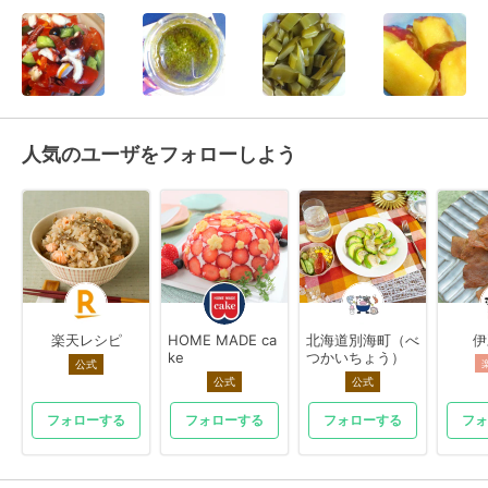
人気のユーザをフォローしよう
楽天レシピ
HOME MADE ca
北海道別海町（べ
伊
ke
つかいちょう）
公式
公式
公式
フォローする
フォローする
フォローする
フォ