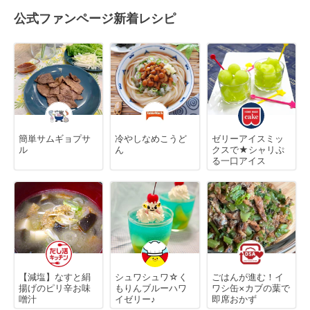
公式ファンページ新着レシピ
簡単サムギョプサ
冷やしなめこうど
ゼリーアイスミッ
ル
ん
クスで★シャリぷ
る一口アイス
【減塩】なすと絹
シュワシュワ☆く
ごはんが進む！イ
揚げのピリ辛お味
もりんブルーハワ
ワシ缶×カブの葉で
噌汁
イゼリー♪
即席おかず