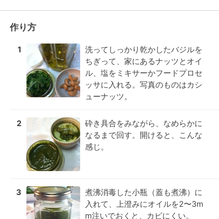
作り方
1
洗ってしっかり乾かしたバジルを
ちぎって、家にあるナッツとオイ
ル、塩をミキサーかフードプロセ
ッサに入れる。写真のものはカシ
ューナッツ。
2
砕き具合をみながら、なめらかに
なるまで回す。開けると、こんな
感じ。
3
煮沸消毒した小瓶（蓋も煮沸）に
入れて、上澄みにオイルを2〜3m
m注いでおくと、カビにくい。