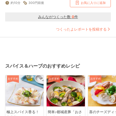
約10分
300円前後
お気に入りに追加
みんながつくった数
0
件
つくったよレポートを投稿する
スパイス＆ハーブのおすすめレシピ
おすすめ
おすすめ
おすすめ
極上スパイス香る！
簡単♪都城産豚「おさ
喜のチーズディ