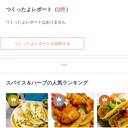
つくったよレポート（
0
件
）
つくったよレポートはありません
つくったよレポートを投稿する
【PR】
スパイス＆ハーブの人気ランキング
1
2
3
位
位
位