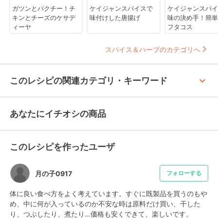
ガツンとパクチー！チ
ケイジャンスパイスで
ケイジャンスパイ
キンとチーズのケサデ
味付けした唐揚げ
味の決め手！簡単
ィーヤ
フタコス
スパイス＆ハーブのカテゴリへ
keyboard_arrow_up
このレシピの関連カテゴリ・キーワード
あなたにイチオシの商品
このレシピを作ったユーザ
月の子0917
フォローする
体に良い食べ方をよく考えています。すぐに既製品を買うのもや
め、中に何が入っているのか不安な時は原料だけ買い、干した
り、つぶしたり、煮たり…価格も安くできて、楽しいです。