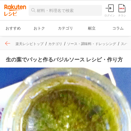
ログイン
チラシ
おすすめ
おトク
カテゴリ
献立
コラム
楽天レシピトップ
カテゴリ
ソース・調味料・ドレッシング
スパ
生の葉でパッと作るバジルソース レシピ・作り方