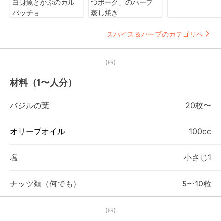
白身魚とかぶのカル
つポーク」のハーブ
パッチョ
蒸し焼き
スパイス＆ハーブのカテゴリへ
【PR】
材料（1〜人分）
バジルの葉
20枚〜
オリーブオイル
100cc
塩
小さじ1
ナッツ類（何でも）
5〜10粒
【PR】