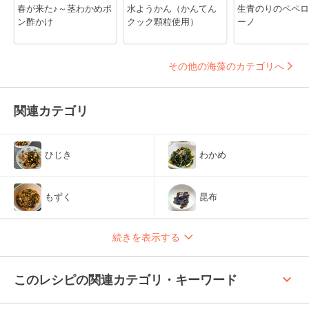
春が来た♪～茎わかめポ
水ようかん（かんてん
生青のりのペペロ
ン酢かけ
クック顆粒使用）
ーノ
その他の海藻のカテゴリへ
関連カテゴリ
ひじき
わかめ
もずく
昆布
続きを表示する
keyboard_arrow_up
このレシピの関連カテゴリ・キーワード