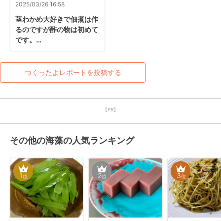
2025/03/26 16:58
茎わかめ大好きで佃煮は作
るのですが酢の物は初めて
です。

残っていたちくわ入れてみ
ました。箸休めには最高で
すね
つくったよレポートを投稿する
【PR】
その他の海藻の人気ランキング
1
2
3
位
位
位