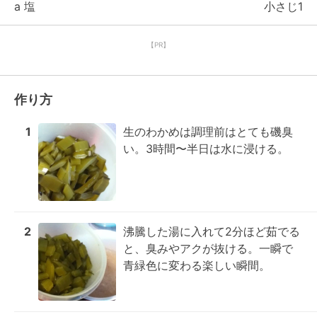
a 塩
小さじ1
【PR】
作り方
1
生のわかめは調理前はとても磯臭
い。3時間〜半日は水に浸ける。
2
沸騰した湯に入れて2分ほど茹でる
と、臭みやアクが抜ける。一瞬で
青緑色に変わる楽しい瞬間。