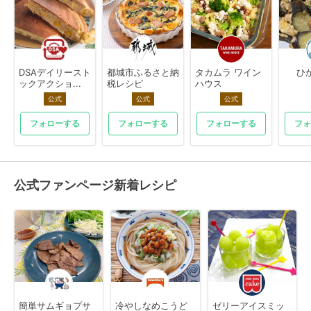
DSAデイリースト
都城市ふるさと納
タカムラ ワイン
ひ
ックアクショ...
税レシピ
ハウス
公式
公式
公式
フォローする
フォローする
フォローする
フォ
公式ファンページ新着レシピ
簡単サムギョプサ
冷やしなめこうど
ゼリーアイスミッ