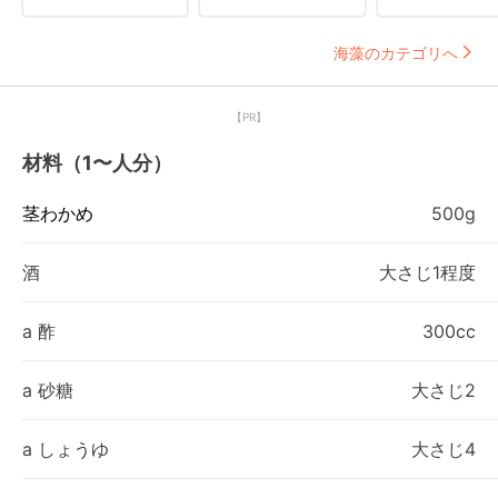
海藻のカテゴリへ
【PR】
材料（1〜人分）
茎わかめ
500g
酒
大さじ1程度
a 酢
300cc
a 砂糖
大さじ2
a しょうゆ
大さじ4