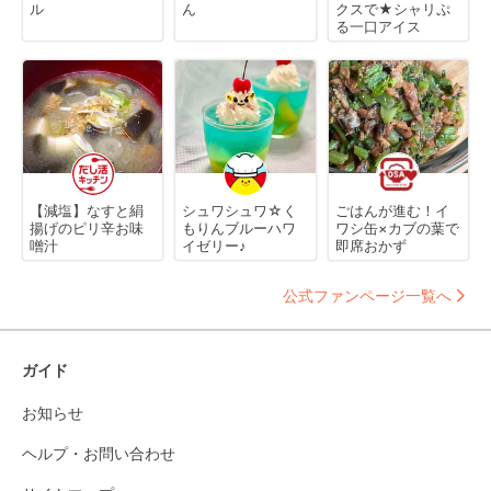
ル
ん
クスで★シャリぷ
る一口アイス
【減塩】なすと絹
シュワシュワ☆く
ごはんが進む！イ
揚げのピリ辛お味
もりんブルーハワ
ワシ缶×カブの葉で
噌汁
イゼリー♪
即席おかず
公式ファンページ一覧へ
ガイド
お知らせ
ヘルプ・お問い合わせ